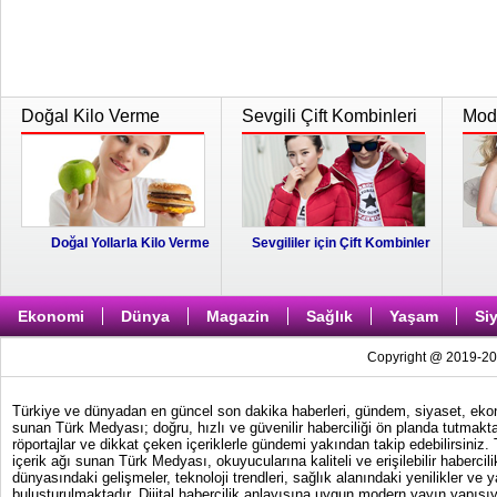
Doğal Kilo Verme
Sevgili Çift Kombinleri
Moda
Doğal Yollarla Kilo Verme
Sevgililer için Çift Kombinler
Ekonomi
Dünya
Magazin
Sağlık
Yaşam
Si
Copyright @ 2019-202
Türkiye ve dünyadan en güncel son dakika haberleri, gündem, siyaset, ekonom
sunan Türk Medyası; doğru, hızlı ve güvenilir haberciliği ön planda tutmakta
röportajlar ve dikkat çeken içeriklerle gündemi yakından takip edebilirsiniz
içerik ağı sunan Türk Medyası, okuyucularına kaliteli ve erişilebilir haber
dünyasındaki gelişmeler, teknoloji trendleri, sağlık alanındaki yenilikler ve 
buluşturulmaktadır. Dijital habercilik anlayışına uygun modern yayın yapısıy