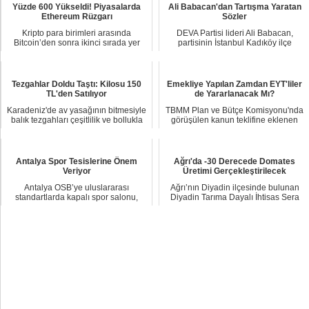
Yüzde 600 Yükseldi! Piyasalarda
Ali Babacan'dan Tartışma Yaratan
Ethereum Rüzgarı
Sözler
Kripto para birimleri arasında
DEVA Partisi lideri Ali Babacan,
Bitcoin’den sonra ikinci sırada yer
partisinin İstanbul Kadıköy ilçe
alan ve güçlü...
kongresinde ya...
Tezgahlar Doldu Taştı: Kilosu 150
Emekliye Yapılan Zamdan EYT'liler
TL'den Satılıyor
de Yararlanacak Mı?
Karadeniz'de av yasağının bitmesiyle
TBMM Plan ve Bütçe Komisyonu'nda
balık tezgahları çeşitlilik ve bollukla
görüşülen kanun teklifine eklenen
dol...
maddelerle Em...
Antalya Spor Tesislerine Önem
Ağrı'da -30 Derecede Domates
Veriyor
Üretimi Gerçekleştirilecek
Antalya OSB’ye uluslararası
Ağrı’nın Diyadin ilçesinde bulunan
standartlarda kapalı spor salonu,
Diyadin Tarıma Dayalı İhtisas Sera
tırmanma duvarı ve...
Organize S...