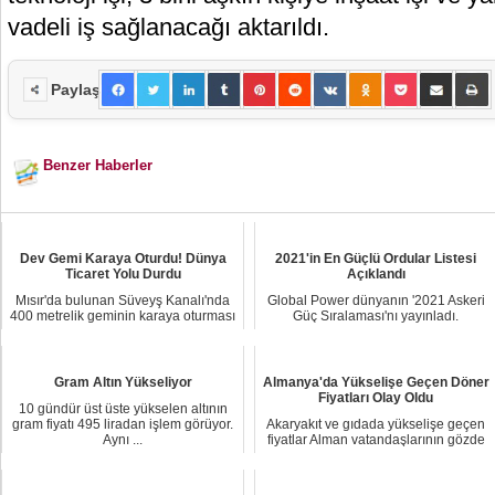
vadeli iş sağlanacağı aktarıldı.
Paylaş
Benzer Haberler
Dev Gemi Karaya Oturdu! Dünya
2021'in En Güçlü Ordular Listesi
Ticaret Yolu Durdu
Açıklandı
Mısır'da bulunan Süveyş Kanalı'nda
Global Power dünyanın '2021 Askeri
400 metrelik geminin karaya oturması
Güç Sıralaması'nı yayınladı.
nedeniyl...
Sıralamaya göre ...
Gram Altın Yükseliyor
Almanya'da Yükselişe Geçen Döner
Fiyatları Olay Oldu
10 gündür üst üste yükselen altının
gram fiyatı 495 liradan işlem görüyor.
Akaryakıt ve gıdada yükselişe geçen
Aynı ...
fiyatlar Alman vatandaşlarının gözde
yemeği ...