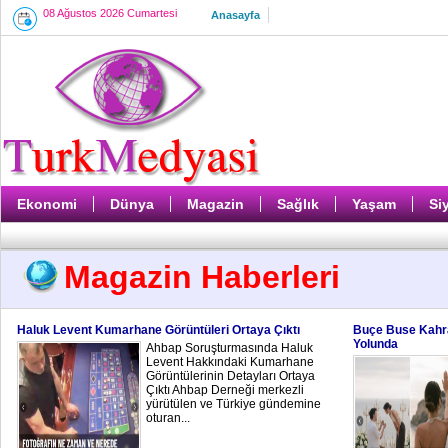
08 Ağustos 2026 Cumartesi
Anasayfa
Ekonomi
Dünya
Magazin
Sağlık
Yaşam
Si
Magazin Haberleri
Haluk Levent Kumarhane Görüntüleri Ortaya Çıktı
Buçe Buse Kahram
Yolunda
Ahbap Soruşturmasında Haluk
Levent Hakkındaki Kumarhane
Görüntülerinin Detayları Ortaya
Çıktı Ahbap Derneği merkezli
yürütülen ve Türkiye gündemine
oturan...