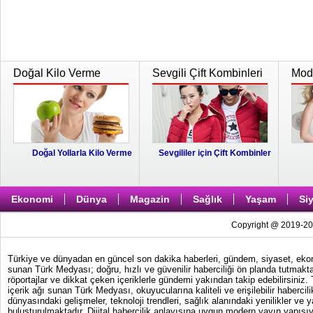
Doğal Kilo Verme
Sevgili Çift Kombinleri
Moda
Doğal Yollarla Kilo Verme
Sevgililer için Çift Kombinler
Ekonomi
Dünya
Magazin
Sağlık
Yaşam
Si
Copyright @ 2019-202
Türkiye ve dünyadan en güncel son dakika haberleri, gündem, siyaset, ekonom
sunan Türk Medyası; doğru, hızlı ve güvenilir haberciliği ön planda tutmakta
röportajlar ve dikkat çeken içeriklerle gündemi yakından takip edebilirsiniz
içerik ağı sunan Türk Medyası, okuyucularına kaliteli ve erişilebilir haber
dünyasındaki gelişmeler, teknoloji trendleri, sağlık alanındaki yenilikler ve 
buluşturulmaktadır. Dijital habercilik anlayışına uygun modern yayın yapısıy