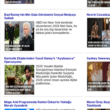
Bad Bunny’nin Met Gala Görünümü Sosyal Medyayı
Nesrin Cavadzade
Salladı
ABD’nin New York kentinde
düzenlenen 2026 Met Gala, bu
yıl da sıra dışı tasarımlar ve
dikkat çekici konseptlerle...
Narkotik Ekiplerinden Yusuf Güney’e “Ayahuasca”
Sydney Sweeney 
Operasyonu
2026 Yasaklı Madde
Soruşturması İstanbul Emniyet
Müdürlüğü Narkotik Suçlarla
Mücadele Şube Müdürlüğü,
2026 yılının nisan ayında dijital
platformlar...
Müge Anlı Programında Rahmi Özkan’ın Yokluğu
Murat Övüç Başö
Merak Uyandırdı
Tutuklandı