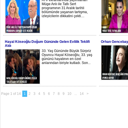
ATV ekranlarında yayımlanan
Müge Anlı ile Tatlı Sert
programının 31 Aralık tarihli
bölümünde yaşanan tartışma,
izleyicilerin dikkatini çekti....
Hayal Köseoğlu Doğum Gününde Gelen Evlilik Teklifi
Orhan Gencebay’
Aldı
33. Yaş Gününde Büyük Sürpriz
Oyuncu Hayal Köseoğlu, 33. yaş
gününü hayatının en özel
anlarından biriyle kutladı. Son...
Page 1 of 14
1
2
3
4
5
6
7
8
9
10
...
14
>