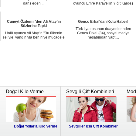
dans eden ...
oyuncu Emre Karayel'in Yiğit Kardeş
isimli saf...
Cüneyt Özdemir'den Ali Atay'ın
Genco Erkal'dan Kötü Haber!
Sözlerine Tepki
Türk tiyatrosunun duayenlerinden
Ünlü oyuncu Ali Atay'ın "Bu ülkenin
Genco Erkal (84), sosyal medya
seliyle, yangınıyla ben niye mücadele
hesabından yaptı...
ediyor...
Doğal Kilo Verme
Sevgili Çift Kombinleri
Moda
Doğal Yollarla Kilo Verme
Sevgililer için Çift Kombinler