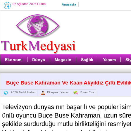
07 Ağustos 2026 Cuma
Anasayfa
Ekonomi
Dünya
Magazin
Sağlık
Yaşam
Si
Buçe Buse Kahraman Ve Kaan Akyıldız Çifti Evlili
2026 Tarihli Haber
Ekleyen : Yazar
Yorum Yok
Televizyon dünyasının başarılı ve popüler isim
ünlü oyuncu Buçe Buse Kahraman, uzun süred
şekilde sürdürdüğü mutlu birlikteliğini resmiye