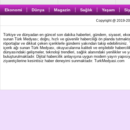
Ekonomi
Dünya
Magazin
Sağlık
Yaşam
Si
Copyright @ 2019-202
Türkiye ve dünyadan en güncel son dakika haberleri, gündem, siyaset, ekonom
sunan Türk Medyası; doğru, hızlı ve güvenilir haberciliği ön planda tutmakta
röportajlar ve dikkat çeken içeriklerle gündemi yakından takip edebilirsiniz
içerik ağı sunan Türk Medyası, okuyucularına kaliteli ve erişilebilir haber
dünyasındaki gelişmeler, teknoloji trendleri, sağlık alanındaki yenilikler ve 
buluşturulmaktadır. Dijital habercilik anlayışına uygun modern yayın yapısıy
ziyaretçilerine kesintisiz haber deneyimi sunmaktadır. TurkMedyasi.com