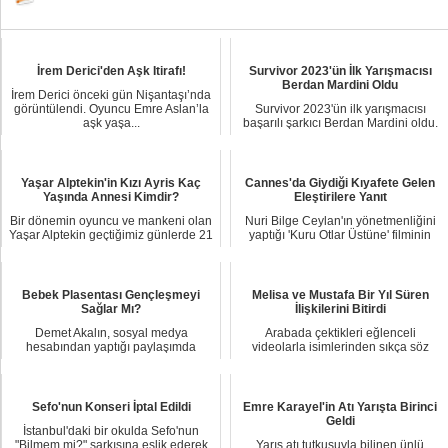
İrem Derici'den Aşk Itirafı!
Survivor 2023'ün İlk Yarışmacısı
Berdan Mardini Oldu
İrem Derici önceki gün Nişantaşı’nda
görüntülendi. Oyuncu Emre Aslan’la
Survivor 2023'ün ilk yarışmacısı
aşk yaşa...
başarılı şarkıcı Berdan Mardini oldu.
Haberi so...
Yaşar Alptekin'in Kızı Ayris Kaç
Cannes'da Giydiği Kıyafete Gelen
Yaşında Annesi Kimdir?
Eleştirilere Yanıt
Bir dönemin oyuncu ve mankeni olan
Nuri Bilge Ceylan'ın yönetmenliğini
Yaşar Alptekin geçtiğimiz günlerde 21
yaptığı 'Kuru Otlar Üstüne' filminin
yıl son...
galası ...
Bebek Plasentası Gençleşmeyi
Melisa ve Mustafa Bir Yıl Süren
Sağlar Mı?
İlişkilerini Bitirdi
Demet Akalın, sosyal medya
Arabada çektikleri eğlenceli
hesabından yaptığı paylaşımda
videolarla isimlerinden sıkça söz
“Bebek plasentası yedi ...
ettiren Melisa As...
Sefo'nun Konseri İptal Edildi
Emre Karayel'in Atı Yarışta Birinci
Geldi
İstanbul'daki bir okulda Sefo'nun
"Bilmem mi?" şarkısına eşlik ederek
Yarış atı tutkusuyla bilinen ünlü