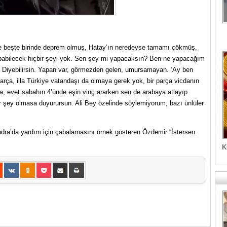
se beşte birinde deprem olmuş, Hatay’ın neredeyse tamamı çökmüş,
yapabilecek hiçbir şeyi yok. Sen şey mi yapacaksın? Ben ne yapacağım
 Diyebilirsin. Yapan var, görmezden gelen, umursamayan. ‘Ay ben
arça, illa Türkiye vatandaşı da olmaya gerek yok, bir parça vicdanın
sa, evet sabahın 4’ünde eşin vinç ararken sen de arabaya atlayıp
ir şey olmasa duyurursun. Ali Bey özelinde söylemiyorum, bazı ünlüler
ndra’da yardım için çabalamasını örnek gösteren Özdemir “İstersen
K