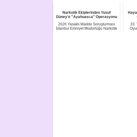
Narkotik Ekiplerinden Yusuf
Haya
Güney'e "Ayahuasca" Operasyonu
2026 Yasaklı Madde Soruşturması
33.
İstanbul Emniyet Müdürlüğü Narkotik
Oyun
Suçlarla Mü...