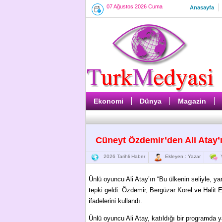
07 Ağustos 2026 Cuma
Anasayfa
Ekonomi
Dünya
Magazin
Cüneyt Özdemir’den Ali Atay’ı
2026 Tarihli Haber
Ekleyen : Yazar
Y
Ünlü oyuncu Ali Atay’ın “Bu ülkenin seliyle, 
tepki geldi. Özdemir, Bergüzar Korel ve Halit E
ifadelerini kullandı.
Ünlü oyuncu Ali Atay, katıldığı bir programda ya