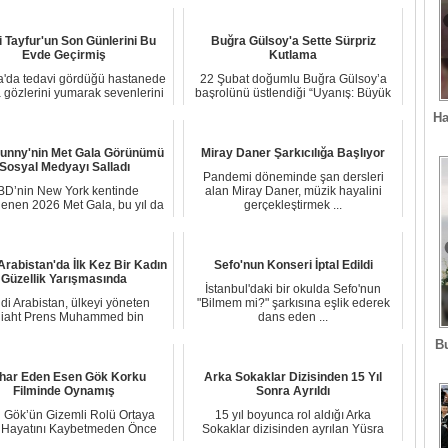
i Tayfur'un Son Günlerini Bu
Buğra Gülsoy'a Sette Sürpriz
Evde Geçirmiş
Kutlama
a'da tedavi gördüğü hastanede
22 Şubat doğumlu Buğra Gülsoy’a
 gözlerini yumarak sevenlerini
başrolünü üstlendiği “Uyanış: Büyük
yasa bo...
Selçuklu” di...
Ha
unny'nin Met Gala Görünümü
Miray Daner Şarkıcılığa Başlıyor
Sosyal Medyayı Salladı
Pandemi döneminde şan dersleri
BD’nin New York kentinde
alan Miray Daner, müzik hayalini
enen 2026 Met Gala, bu yıl da
gerçekleştirmek ...
sıra dışı tasarıml...
Arabistan'da İlk Kez Bir Kadın
Sefo'nun Konseri İptal Edildi
Güzellik Yarışmasında
İstanbul'daki bir okulda Sefo'nun
di Arabistan, ülkeyi yöneten
"Bilmem mi?" şarkısına eşlik ederek
liaht Prens Muhammed bin
dans eden ...
Selman'ın reform hare...
B
tihar Eden Esen Gök Korku
Arka Sokaklar Dizisinden 15 Yıl
Filminde Oynamış
Sonra Ayrıldı
 Gök’ün Gizemli Rolü Ortaya
15 yıl boyunca rol aldığı Arka
ı: Hayatını Kaybetmeden Önce
Sokaklar dizisinden ayrılan Yüsra
Korku Filminde ...
Geyik, yine Kan...