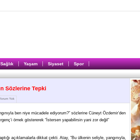
Sağlık
Yaşam
Siyaset
Spor
n Sözlerine Tepki
orum Yok
yangınıyla ben niye mücadele ediyorum?” sözlerine Cüneyt Özdemir’den
rgenç’i örnek göstererek “İstersen yapabilirsin yani zor değil”
ptığı açıklamalarla dikkat çekti. Atay, “Bu ülkenin seliyle, yangınıyla,