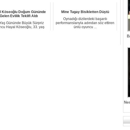
l Köseoğlu Doğum Gününde
Mine Tugay Bisikletten Düştü
Gelen Evlilik Teklifi Aldı
Oynadığı dizilerdeki başarılı
 Yaş Gününde Büyük Sürpriz
performanslarıyla adından söz ettiren
cu Hayal Köseoğlu, 33. yaş
ünlü oyuncu ...
gününü hayatının...
B
Nes