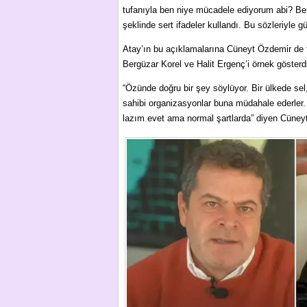
tufanıyla ben niye mücadele ediyorum abi? B
şeklinde sert ifadeler kullandı. Bu sözleriyle
Atay’ın bu açıklamalarına Cüneyt Özdemir de tep
Bergüzar Korel ve Halit Ergenç’i örnek gösterd
“Özünde doğru bir şey söylüyor. Bir ülkede sel
sahibi organizasyonlar buna müdahale ederler. 
lazım evet ama normal şartlarda” diyen Cüneyt