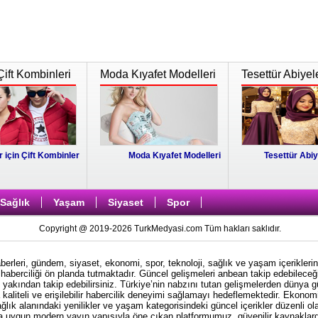
Çift Kombinleri
Moda Kıyafet Modelleri
Tesettür Abiyel
r için Çift Kombinler
Moda Kıyafet Modelleri
Tesettür Abiy
Sağlık
Yaşam
Siyaset
Spor
Copyright @ 2019-2026 TurkMedyasi.com Tüm hakları saklıdır.
rleri, gündem, siyaset, ekonomi, spor, teknoloji, sağlık ve yaşam içeriklerin
haberciliği ön planda tutmaktadır. Güncel gelişmeleri anbean takip edebileceği
i yakından takip edebilirsiniz. Türkiye’nin nabzını tutan gelişmelerden dünya 
kaliteli ve erişilebilir habercilik deneyimi sağlamayı hedeflemektedir. Ekonom
ağlık alanındaki yenilikler ve yaşam kategorisindeki güncel içerikler düzenli ol
ına uygun modern yayın yapısıyla öne çıkan platformumuz, güvenilir kaynaklardan