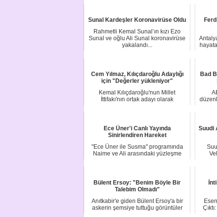
Sunal Kardeşler Koronavirüse Oldu
Ferd
Rahmetli Kemal Sunal’ın kızı Ezo
Sunal ve oğlu Ali Sunal koronavirüse
Antaly
yakalandı...
hayata
Cem Yılmaz, Kılıçdaroğlu Adaylığı
Bad B
için "Değerler yükleniyor"
Kemal Kılıçdaroğlu'nun Millet
A
İttifakı'nın ortak adayı olarak
düzenl
açıklanmasının ard...
Ece Üner'i Canlı Yayında
Suudi 
Sinirlendiren Hareket
"Ece Üner ile Susma" programında
Suu
Naime ve Ali arasındaki yüzleşme
Ve
sırasında Ali'...
Bülent Ersoy: "Benim Böyle Bir
İn
Talebim Olmadı"
Anıtkabir'e giden Bülent Ersoy'a bir
Esen
askerin şemsiye tuttuğu görüntüler
Çıkt
sosyal m...