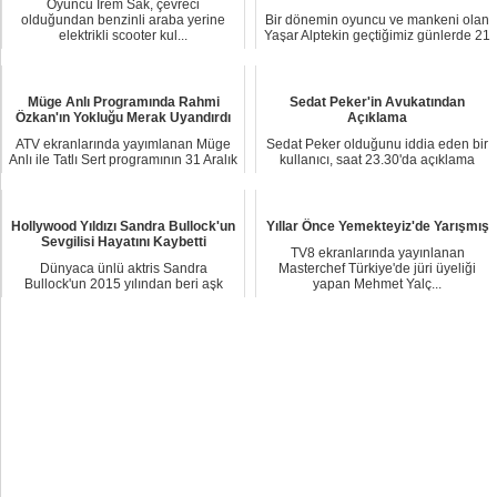
Oyuncu İrem Sak, çevreci
olduğundan benzinli araba yerine
Bir dönemin oyuncu ve mankeni olan
elektrikli scooter kul...
Yaşar Alptekin geçtiğimiz günlerde 21
yıl son...
Müge Anlı Programında Rahmi
Sedat Peker'in Avukatından
Özkan'ın Yokluğu Merak Uyandırdı
Açıklama
ATV ekranlarında yayımlanan Müge
Sedat Peker olduğunu iddia eden bir
Anlı ile Tatlı Sert programının 31 Aralık
kullanıcı, saat 23.30'da açıklama
tarih...
yapacağını...
Hollywood Yıldızı Sandra Bullock'un
Yıllar Önce Yemekteyiz'de Yarışmış
Sevgilisi Hayatını Kaybetti
TV8 ekranlarında yayınlanan
Dünyaca ünlü aktris Sandra
Masterchef Türkiye'de jüri üyeliği
Bullock'un 2015 yılından beri aşk
yapan Mehmet Yalç...
yaşadığı sevgilisi ...