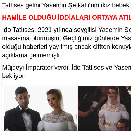
Tatlıses gelini Yasemin Şefkatli’nin ikiz bebek 
HAMİLE OLDUĞU İDDİALARI ORTAYA ATIL
İdo Tatlıses, 2021 yılında sevgilisi Yasemin Şef
masasına oturmuştu. Geçtiğimiz günlerde Yase
olduğu haberleri yayılmış ancak çiftten konuyla 
açıklama gelmemişti.
Müjdeyi İmparator verdi! İdo Tatlıses ve Yasem
bekliyor