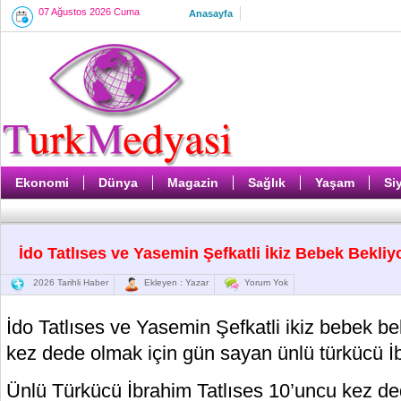
07 Ağustos 2026 Cuma
Anasayfa
Ekonomi
Dünya
Magazin
Sağlık
Yaşam
Si
İdo Tatlıses ve Yasemin Şefkatli İkiz Bebek Bekliy
2026 Tarihli Haber
Ekleyen : Yazar
Yorum Yok
İdo Tatlıses ve Yasemin Şefkatli ikiz bebek be
kez dede olmak için gün sayan ünlü türkücü İb
Ünlü Türkücü İbrahim Tatlıses 10’uncu kez de