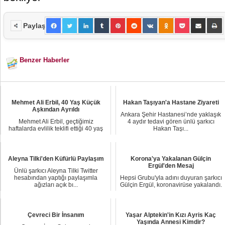
Paylaş
Benzer Haberler
Mehmet Ali Erbil, 40 Yaş Küçük
Hakan Taşıyan'a Hastane Ziyareti
Aşkından Ayrıldı
Ankara Şehir Hastanesi’nde yaklaşık
Mehmet Ali Erbil, geçtiğimiz
4 aydır tedavi gören ünlü şarkıcı
haftalarda evlilik teklifi ettiği 40 yaş
Hakan Taşı...
küçük sevg...
Aleyna Tilki'den Küfürlü Paylaşım
Korona'ya Yakalanan Gülçin
Ergül'den Mesaj
Ünlü şarkıcı Aleyna Tilki Twitter
hesabından yaptığı paylaşımla
Hepsi Grubu'yla adını duyuran şarkıcı
ağızları açık bı...
Gülçin Ergül, koronavirüse yakalandı.
Gülç...
Çevreci Bir İnsanım
Yaşar Alptekin'in Kızı Ayris Kaç
Yaşında Annesi Kimdir?