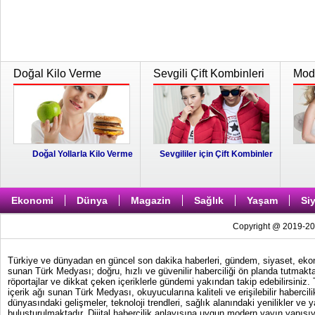
Doğal Kilo Verme
Sevgili Çift Kombinleri
Moda
Doğal Yollarla Kilo Verme
Sevgililer için Çift Kombinler
Ekonomi
Dünya
Magazin
Sağlık
Yaşam
Si
Copyright @ 2019-202
Türkiye ve dünyadan en güncel son dakika haberleri, gündem, siyaset, ekonom
sunan Türk Medyası; doğru, hızlı ve güvenilir haberciliği ön planda tutmakta
röportajlar ve dikkat çeken içeriklerle gündemi yakından takip edebilirsiniz
içerik ağı sunan Türk Medyası, okuyucularına kaliteli ve erişilebilir haber
dünyasındaki gelişmeler, teknoloji trendleri, sağlık alanındaki yenilikler ve 
buluşturulmaktadır. Dijital habercilik anlayışına uygun modern yayın yapısıy