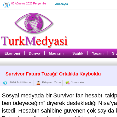
06 Ağustos 2026 Perşembe
Anasayfa
Ekonomi
Dünya
Magazin
Sağlık
Yaşam
Si
Survivor Fatura Tuzağı! Ortalıkta Kayboldu
2026 Tarihli Haber
Ekleyen : Yazar
Yorum Yok
Sosyal medyada bir Survivor fan hesabı, takipçi
ben ödeyeceğim” diyerek desteklediği Nisa’ya
istedi. Hesabın sahibine güvenen çok sayıda k