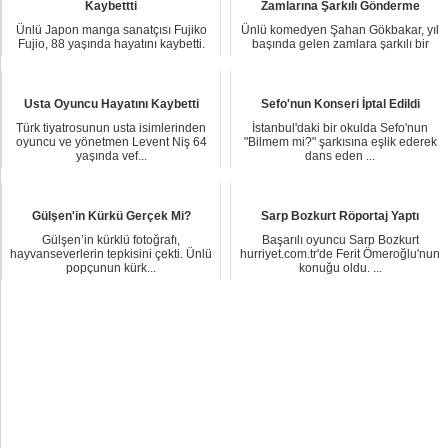
Kaybettti
Zamlarına Şarkılı Gönderme
Ünlü Japon manga sanatçısı Fujiko
Ünlü komedyen Şahan Gökbakar, yıl
Fujio, 88 yaşında hayatını kaybetti.
başında gelen zamlara şarkılı bir
Asıl adı ...
göndermede b...
Usta Oyuncu Hayatını Kaybetti
Sefo'nun Konseri İptal Edildi
Türk tiyatrosunun usta isimlerinden
İstanbul'daki bir okulda Sefo'nun
oyuncu ve yönetmen Levent Niş 64
"Bilmem mi?" şarkısına eşlik ederek
yaşında vef...
dans eden ...
Gülşen'in Kürkü Gerçek Mi?
Sarp Bozkurt Röportaj Yaptı
Gülşen’in kürklü fotoğrafı,
Başarılı oyuncu Sarp Bozkurt
hayvanseverlerin tepkisini çekti. Ünlü
hurriyet.com.tr'de Ferit Ömeroğlu'nun
popçunun kürk...
konuğu oldu. ...