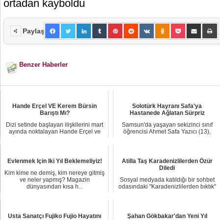
ortadan kayboldu
Paylaş
Benzer Haberler
Hande Erçel VE Kerem Bürsin
Solotürk Hayranı Safa'ya
Barıştı Mı?
Hastanede Ağlatan Sürpriz
Dizi setinde başlayan ilişkilerini mart
Samsun'da yaşayan sekizinci sınıf
ayında noktalayan Hande Erçel ve
öğrencisi Ahmet Safa Yazıcı (13),
Kerem B...
beyin damarl...
Evlenmek Için Iki Yıl Beklemeliyiz!
Atilla Taş Karadenizlilerden Özür
Diledi
Kim kime ne demiş, kim nereye gitmiş
ve neler yapmış? Magazin
Sosyal medyada katıldığı bir sohbet
dünyasından kısa h...
odasındaki "Karadenizlilerden bıktık"
sözler...
Usta Sanatçı Fujiko Fujio Hayatını
Şahan Gökbakar'dan Yeni Yıl