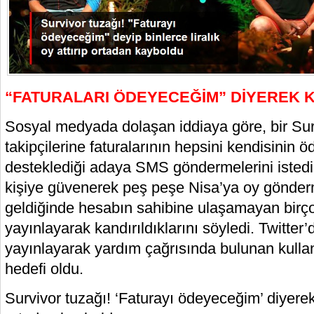
“FATURALARI ÖDEYECEĞİM” DİYEREK 
Sosyal medyada dolaşan iddiaya göre, bir Sur
takipçilerine faturalarının hepsini kendisinin 
desteklediği adaya SMS göndermelerini istedi.
kişiye güvenerek peş peşe Nisa’ya oy gönderm
geldiğinde hesabın sahibine ulaşamayan birço
yayınlayarak kandırıldıklarını söyledi. Twitter’
yayınlayarak yardım çağrısında bulunan kullanı
hedefi oldu.
Survivor tuzağı! ‘Faturayı ödeyeceğim’ diyerek b