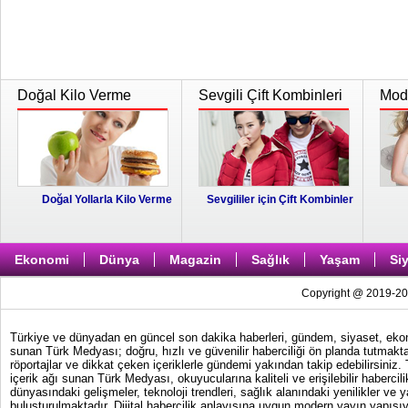
Doğal Kilo Verme
Sevgili Çift Kombinleri
Moda
Doğal Yollarla Kilo Verme
Sevgililer için Çift Kombinler
Ekonomi
Dünya
Magazin
Sağlık
Yaşam
Si
Copyright @ 2019-202
Türkiye ve dünyadan en güncel son dakika haberleri, gündem, siyaset, ekonom
sunan Türk Medyası; doğru, hızlı ve güvenilir haberciliği ön planda tutmakta
röportajlar ve dikkat çeken içeriklerle gündemi yakından takip edebilirsiniz
içerik ağı sunan Türk Medyası, okuyucularına kaliteli ve erişilebilir haber
dünyasındaki gelişmeler, teknoloji trendleri, sağlık alanındaki yenilikler ve 
buluşturulmaktadır. Dijital habercilik anlayışına uygun modern yayın yapısıy