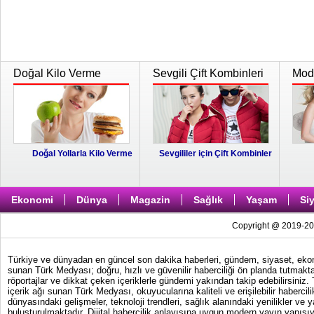
Doğal Kilo Verme
Sevgili Çift Kombinleri
Moda
Doğal Yollarla Kilo Verme
Sevgililer için Çift Kombinler
Ekonomi
Dünya
Magazin
Sağlık
Yaşam
Si
Copyright @ 2019-202
Türkiye ve dünyadan en güncel son dakika haberleri, gündem, siyaset, ekonom
sunan Türk Medyası; doğru, hızlı ve güvenilir haberciliği ön planda tutmakta
röportajlar ve dikkat çeken içeriklerle gündemi yakından takip edebilirsiniz
içerik ağı sunan Türk Medyası, okuyucularına kaliteli ve erişilebilir haber
dünyasındaki gelişmeler, teknoloji trendleri, sağlık alanındaki yenilikler ve 
buluşturulmaktadır. Dijital habercilik anlayışına uygun modern yayın yapısıy