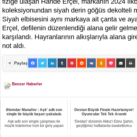
fiziğe ulaşan Hande Erçel, markanın 2024 İlk
koleksiyonundan siyah derin göğüs dekolteli mini
Siyah elbisesini aynı markaya ait çanta ve a
Erçel, defilenin düzenlendiği alana gelir gelme
karşılandı. Hayranlarının alkışlarıyla alana gir
not aldı.
Paylaş
Benzer Haberler
Ələmdar Manafov : Aşk' adlı son
Destan Büyük Finale Hazırlanıyor!
single ile büyük başarı yakaladı.
Oyuncular Tek Tek Arandı
Aşk adlı son single çalışması ile
'Destan' dizisinin Akkız'ı Ebru Şahin,
müzik listelerine hızlı bir giriş yapan
geçtiğimiz haftalarda basketbolcu
Ələmda...
sevgili...