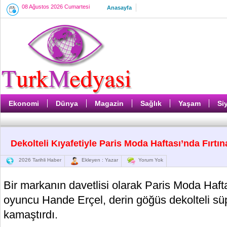
08 Ağustos 2026 Cumartesi
Anasayfa
Ekonomi
Dünya
Magazin
Sağlık
Yaşam
Si
Dekolteli Kıyafetiyle Paris Moda Haftası’nda Fırtına
2026 Tarihli Haber
Ekleyen : Yazar
Yorum Yok
Bir markanın davetlisi olarak Paris Moda Hafta
oyuncu Hande Erçel, derin göğüs dekolteli süp
kamaştırdı.