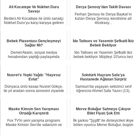
Ali Kocatepe Ve Nükhet Duru
Derya Şensoy'dan Taklit Davası
Savaşı
Ferhan Şensoy ile Derya Baykal’ın
Besteci Ali Kocatepe ile ünlü sanatçı
kızları Derya Şensoy, kendisine ait
Nükhet Duru’yu karşı karşıya getiren
illüstrasy...
şarkı...
Bebek Plasentası Gençleşmeyi
İdo Tatlıses ve Yasemin Şefkatli İkiz
Sağlar Mı?
Bebek Bekliyor
Demet Akalın, sosyal medya
İdo Tatlıses ve Yasemin Şefkatli ikiz
hesabından yaptığı paylaşımda
bebek bekliyor. Müjdeyi 10'uncu kez
“Bebek plasentası yedi ...
dede o...
Nusret'e Yepki Yağdı: "Hayırsız
Solotürk Hayranı Safa'ya
Evlat"
Hastanede Ağlatan Sürpriz
Dünyaca ünlü kasap Nusret Gökçe,
Samsun'da yaşayan sekizinci sınıf
iki yıl aradan sonra annesini ziyarete
öğrencisi Ahmet Safa Yazıcı (13),
gitti. A...
beyin damarl...
Maske Kimsin Sen Yarışması
Merve Boluğur Sahneye Çıkıyor
Ortalığı Karıştırdı
Bilet Fiyatı Şok Etti
Fox TV'in yeni yarışma programı
İlk şarkısı "Şşşttt" ile dinleyicileri ikiye
Maske Kimsin Sen'de satanizm ve
bölen oyuncu Merve Boluğur, bugün
paganizm propaga...
N...