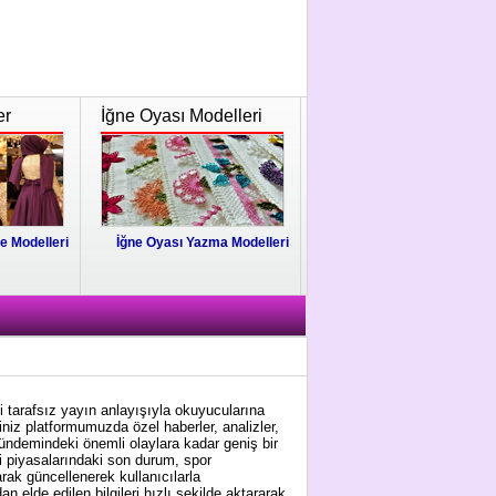
er
İğne Oyası Modelleri
e Modelleri
İğne Oyası Yazma Modelleri
i tarafsız yayın anlayışıyla okuyucularına
niz platformumuzda özel haberler, analizler,
gündemindeki önemli olaylara kadar geniş bir
i piyasalarındaki son durum, spor
arak güncellenerek kullanıcılarla
 elde edilen bilgileri hızlı şekilde aktararak