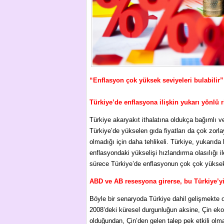
“Enflasyon çok yüksek seviyeleri bulabilir”
Türkiye’de enflasyona ilişkin yukarı yönlü r
Türkiye akaryakıt ithalatına oldukça bağımlı v
Türkiye’de yükselen gıda fiyatları da çok zorl
olmadığı için daha tehlikeli. Türkiye, yukarıda
enflasyondaki yükselişi hızlandırma olasılığı 
sürece Türkiye’de enflasyonun çok çok yükse
ABD ve AB resesyona girerse, bu Türkiye’yi 
Böyle bir senaryoda Türkiye dahil gelişmekte o
2008’deki küresel durgunluğun aksine, Çin eko
olduğundan, Çin’den gelen talep pek etkili olma