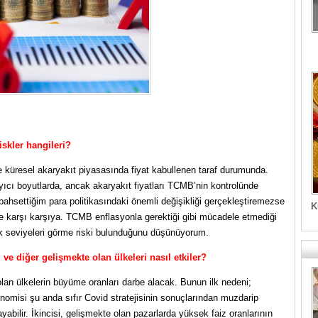
iskler hangileri?
e küresel akaryakıt piyasasında fiyat kabullenen taraf durumunda.
ayıcı boyutlarda, ancak akaryakıt fiyatları TCMB’nin kontrolünde
 bahsettiğim para politikasındaki önemli değişikliği gerçekleştiremezse
K
ile karşı karşıya. TCMB enflasyonla gerektiği gibi mücadele etmediği
k seviyeleri görme riski bulunduğunu düşünüyorum.
ve diğer gelişmekte olan ülkeleri nasıl etkiler?
lan ülkelerin büyüme oranları darbe alacak. Bunun ilk nedeni;
nomisi şu anda sıfır Covid stratejisinin sonuçlarından muzdarip
yabilir. İkincisi, gelişmekte olan pazarlarda yüksek faiz oranlarının