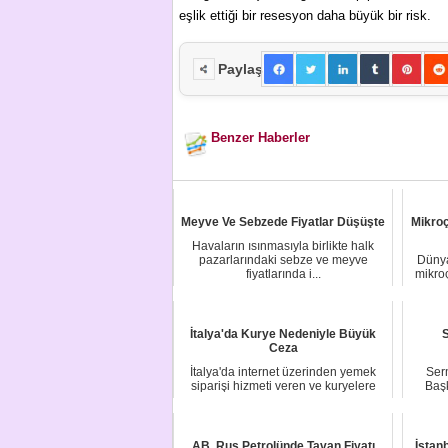
eşlik ettiği bir resesyon daha büyük bir risk.
Paylaş
Benzer Haberler
Meyve Ve Sebzede Fiyatlar Düşüşte
Mikroç
Havaların ısınmasıyla birlikte halk
pazarlarındaki sebze ve meyve
Dünya
fiyatlarında i...
mikroç
İtalya'da Kurye Nedeniyle Büyük
S
Ceza
İtalya'da internet üzerinden yemek
Ser
siparişi hizmeti veren ve kuryelere
Başk
yönelik g...
AB, Rus Petrolünde Tavan Fiyatı
İstan