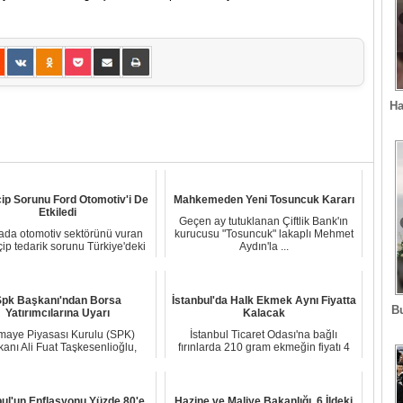
Ha
ip Sorunu Ford Otomotiv'i De
Mahkemeden Yeni Tosuncuk Kararı
Etkiledi
Geçen ay tutuklanan Çiftlik Bank'ın
da otomotiv sektörünü vuran
kurucusu "Tosuncuk" lakaplı Mehmet
ip tedarik sorunu Türkiye'deki
Aydın'la ...
otomotiv f...
pk Başkanı'ndan Borsa
İstanbul'da Halk Ekmek Aynı Fiyatta
B
Yatırımcılarına Uyarı
Kalacak
maye Piyasası Kurulu (SPK)
İstanbul Ticaret Odası'na bağlı
anı Ali Fuat Taşkesenlioğlu,
fırınlarda 210 gram ekmeğin fiyatı 4
manipülasyon, içs...
liraya yüks...
bul'un Enflasyonu Yüzde 80'e
Hazine ve Maliye Bakanlığı, 6 İldeki