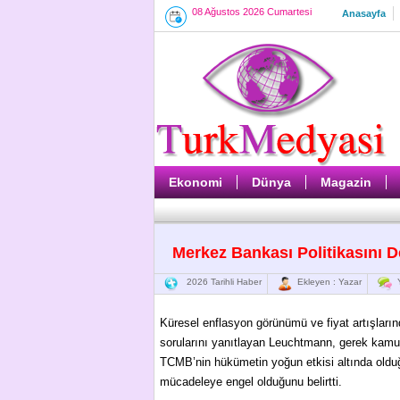
08 Ağustos 2026 Cumartesi
Anasayfa
Ekonomi
Dünya
Magazin
Merkez Bankası Politikasını D
2026 Tarihli Haber
Ekleyen : Yazar
Y
Küresel enflasyon görünümü ve fiyat artışların
sorularını yanıtlayan Leuchtmann, gerek kamu
TCMB’nin hükümetin yoğun etkisi altında olduğ
mücadeleye engel olduğunu belirtti.