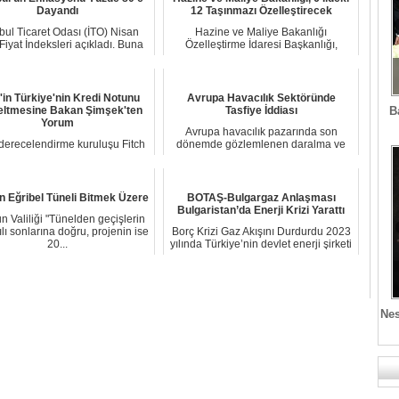
Dayandı
12 Taşınmazı Özelleştirecek
bul Ticaret Odası (İTO) Nisan
Hazine ve Maliye Bakanlığı
iyat İndeksleri açıkladı. Buna
Özelleştirme İdaresi Başkanlığı,
göre, ni...
İstanbul, Şile, İzmi...
'in Türkiye'nin Kredi Notunu
Avrupa Havacılık Sektöründe
B
ltmesine Bakan Şimşek'ten
Tasfiye İddiası
Yorum
Avrupa havacılık pazarında son
derecelendirme kuruluşu Fitch
dönemde gözlemlenen daralma ve
ngs, Türkiye'nin kredi notunu
şirket birleşmeler...
'B2den 'B+...
n Eğribel Tüneli Bitmek Üzere
BOTAŞ-Bulgargaz Anlaşması
Bulgaristan’da Enerji Krizi Yarattı
n Valiliği "Tünelden geçişlerin
lı sonlarına doğru, projenin ise
Borç Krizi Gaz Akışını Durdurdu 2023
20...
yılında Türkiye’nin devlet enerji şirketi
...
Nes