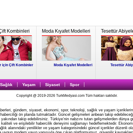
Çift Kombinleri
Moda Kıyafet Modelleri
Tesettür Abiyel
r için Çift Kombinler
Moda Kıyafet Modelleri
Tesettür Abiy
Sağlık
Yaşam
Siyaset
Spor
Copyright @ 2019-2026 TurkMedyasi.com Tüm hakları saklıdır.
rleri, gündem, siyaset, ekonomi, spor, teknoloji, sağlık ve yaşam içeriklerin
haberciliği ön planda tutmaktadır. Güncel gelişmeleri anbean takip edebileceği
i yakından takip edebilirsiniz. Türkiye’nin nabzını tutan gelişmelerden dünya 
kaliteli ve erişilebilir habercilik deneyimi sağlamayı hedeflemektedir. Ekonom
ağlık alanındaki yenilikler ve yaşam kategorisindeki güncel içerikler düzenli ol
ına uygun modern yayın yapısıyla öne çıkan platformumuz, güvenilir kaynaklardan