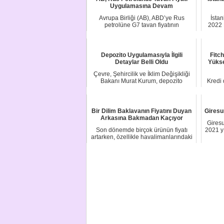
Uygulamasına Devam
Avrupa Birliği (AB), ABD’ye Rus
İstan
petrolüne G7 tavan fiyatının
2022 F
uygulanmaya devam e...
Depozito Uygulamasıyla İlgili
Fitch
Detaylar Belli Oldu
Yükse
Çevre, Şehircilik ve İklim Değişikliği
Bakanı Murat Kurum, depozito
Kredi 
uygulamasını...
Rati
Bir Dilim Baklavanın Fiyatını Duyan
Giresu
Arkasına Bakmadan Kaçıyor
Giresu
Son dönemde birçok ürünün fiyatı
2021 yı
artarken, özellikle havalimanlarındaki
fiyatlar...