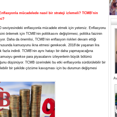
Enflasyonla mücadelede nasıl bir strateji izlemeli? TCMB’nin
mi?
 70 seviyesindeki enflasyonla mücadele etmek için yetersiz. Enflasyonu
 önlemek için TCMB’nin politikasını değiştirmesi, politika faizinin
yor. Daha da önemlisi, TCMB’nin enflasyon riskleri devam ettiği
 konusunda kamuoyunu ikna etmesi gerekecek. 2018’de yaşanan lira
k fazla indirdi. TCMB’nin aynı hatayı bir daha yapmayacağına
amuoyu gerekse para piyasalarını izleyenlerin büyük bölümü
unu düşünüyor. TCMB üzerindeki bu etki enflasyonla sürdürülebilir bir
lebilir bir şekilde çözüme kavuşması için bu durumun değişmesi
Av