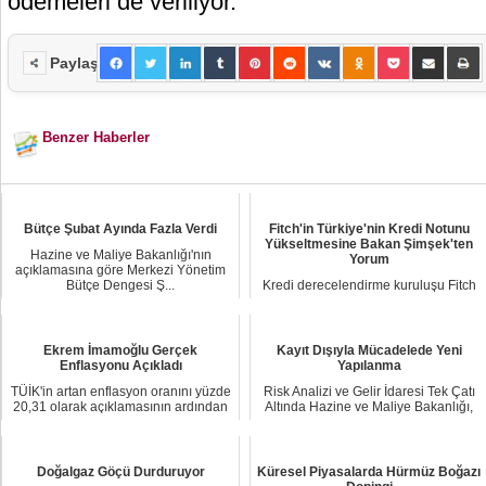
ödemeleri de veriliyor.
Paylaş
Benzer Haberler
Bütçe Şubat Ayında Fazla Verdi
Fitch'in Türkiye'nin Kredi Notunu
Yükseltmesine Bakan Şimşek'ten
Hazine ve Maliye Bakanlığı'nın
Yorum
açıklamasına göre Merkezi Yönetim
Bütçe Dengesi Ş...
Kredi derecelendirme kuruluşu Fitch
Ratings, Türkiye'nin kredi notunu
'B2den 'B+...
Ekrem İmamoğlu Gerçek
Kayıt Dışıyla Mücadelede Yeni
Enflasyonu Açıkladı
Yapılanma
TÜİK'in artan enflasyon oranını yüzde
Risk Analizi ve Gelir İdaresi Tek Çatı
20,31 olarak açıklamasının ardından
Altında Hazine ve Maliye Bakanlığı,
İBB Ba...
ka...
Doğalgaz Göçü Durduruyor
Küresel Piyasalarda Hürmüz Boğazı