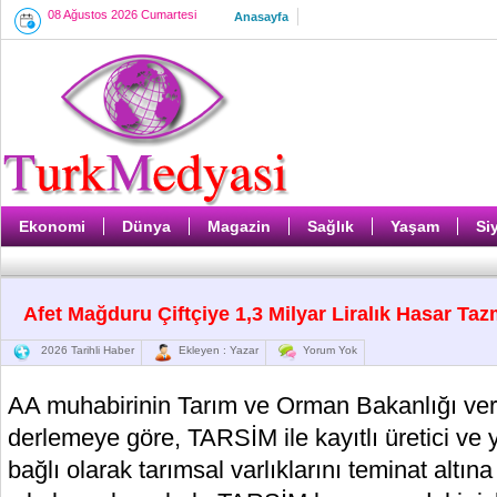
08 Ağustos 2026 Cumartesi
Anasayfa
Ekonomi
Dünya
Magazin
Sağlık
Yaşam
Si
Afet Mağduru Çiftçiye 1,3 Milyar Liralık Hasar Taz
2026 Tarihli Haber
Ekleyen : Yazar
Yorum Yok
AA muhabirinin Tarım ve Orman Bakanlığı veri
derlemeye göre, TARSİM ile kayıtlı üretici ve yet
bağlı olarak tarımsal varlıklarını teminat altın