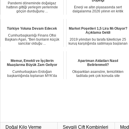
Dopingi
Pandemi döneminde doğalgaz
hattının gittiği yerleşim yerlerinde
Enerji ve altın piyasasında sert
göçün durduğunu ...
dalgalanma 2026 yılının en kritik
stratejik ha...
Türkiye Yoluna Devam Edecek
Market Poşetleri 1,5 Lira Mı Oluyor?
Açıklama Geldi
Cumhurbaşkanlığı Finans Ofisi
Başkanı Aşan, "Ben bunların küçük
2019 yılından bu tarafa tüketiciye 25
sancılar olduğu ...
kuruş karşılığında satılmaya başlanan
mark...
Memur, Emekli ve İşçilerin
Apartman Aidatları Nasıl
Maaşlarına Büyük Zam Geliyor
Belirlenmeli?
Cumhurbaşkanı Erdoğan
Otoparktan asansöre, temizlikten
başkanlığında toplanan MYK'da
tadilata pek çok konuda site
gündem maddelerinden biri de...
yönetimleri ile ap...
Doğal Kilo Verme
Sevgili Çift Kombinleri
Moda