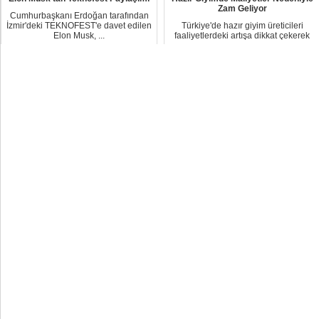
Zam Geliyor
Cumhurbaşkanı Erdoğan tarafından
İzmir'deki TEKNOFEST'e davet edilen
Türkiye'de hazır giyim üreticileri
Elon Musk, ...
faaliyetlerdeki artışa dikkat çekerek
önümüzd...