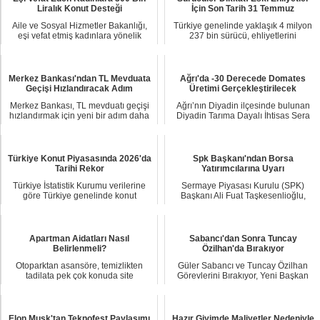
Liralık Konut Desteği
İçin Son Tarih 31 Temmuz
Aile ve Sosyal Hizmetler Bakanlığı,
Türkiye genelinde yaklaşık 4 milyon
eşi vefat etmiş kadınlara yönelik
237 bin sürücü, ehliyetlerini
yapılacak ...
yenilemediği t...
Merkez Bankası'ndan TL Mevduata
Ağrı'da -30 Derecede Domates
Geçişi Hızlandıracak Adım
Üretimi Gerçekleştirilecek
Merkez Bankası, TL mevduatı geçişi
Ağrı’nın Diyadin ilçesinde bulunan
hızlandırmak için yeni bir adım daha
Diyadin Tarıma Dayalı İhtisas Sera
attı. Bu...
Organize S...
Türkiye Konut Piyasasında 2026'da
Spk Başkanı'ndan Borsa
Tarihi Rekor
Yatırımcılarına Uyarı
Türkiye İstatistik Kurumu verilerine
Sermaye Piyasası Kurulu (SPK)
göre Türkiye genelinde konut
Başkanı Ali Fuat Taşkesenlioğlu,
piyasası 2026 ...
manipülasyon, içs...
Apartman Aidatları Nasıl
Sabancı'dan Sonra Tuncay
Belirlenmeli?
Özilhan'da Bırakıyor
Otoparktan asansöre, temizlikten
Güler Sabancı ve Tuncay Özilhan
tadilata pek çok konuda site
Görevlerini Bırakıyor, Yeni Başkan
yönetimleri ile ap...
Yazıcı Ailesi...
Elon Musk'tan Teknofest Paylaşımı
Hazır Giyimde Maliyetler Nedeniyle