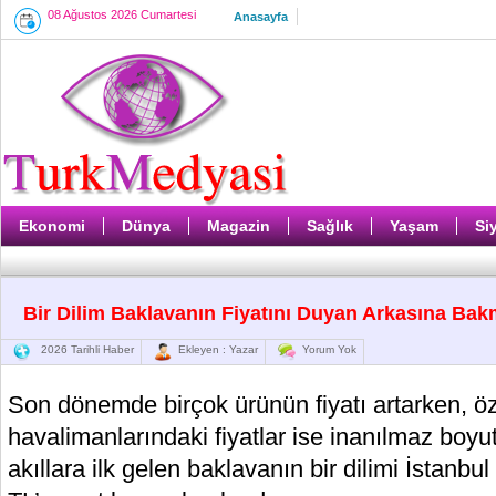
08 Ağustos 2026 Cumartesi
Anasayfa
Ekonomi
Dünya
Magazin
Sağlık
Yaşam
Si
Bir Dilim Baklavanın Fiyatını Duyan Arkasına Ba
2026 Tarihli Haber
Ekleyen : Yazar
Yorum Yok
Son dönemde birçok ürünün fiyatı artarken, öz
havalimanlarındaki fiyatlar ise inanılmaz boyut
akıllara ilk gelen baklavanın bir dilimi İstanb