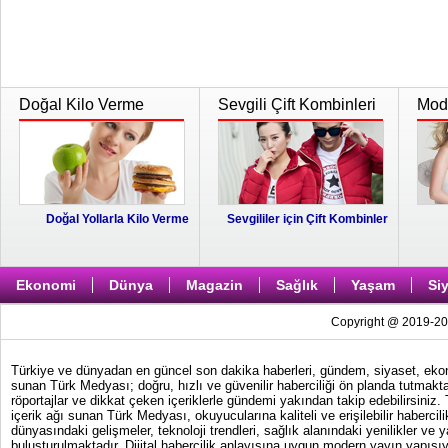
Doğal Kilo Verme
Sevgili Çift Kombinleri
Moda
Doğal Yollarla Kilo Verme
Sevgililer için Çift Kombinler
Ekonomi
Dünya
Magazin
Sağlık
Yaşam
Si
Copyright @ 2019-202
Türkiye ve dünyadan en güncel son dakika haberleri, gündem, siyaset, ekonom
sunan Türk Medyası; doğru, hızlı ve güvenilir haberciliği ön planda tutmakta
röportajlar ve dikkat çeken içeriklerle gündemi yakından takip edebilirsiniz
içerik ağı sunan Türk Medyası, okuyucularına kaliteli ve erişilebilir haber
dünyasındaki gelişmeler, teknoloji trendleri, sağlık alanındaki yenilikler ve 
buluşturulmaktadır. Dijital habercilik anlayışına uygun modern yayın yapısıy