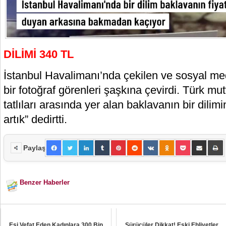
DİLİMİ 340 TL
İstanbul Havalimanı’nda çekilen ve sosyal m
bir fotoğraf görenleri şaşkına çevirdi. Türk m
tatlıları arasında yer alan baklavanın bir dili
artık” dedirtti.
Paylaş
Benzer Haberler
Eşi Vefat Eden Kadınlara 300 Bin
Sürücüler Dikkat! Eski Ehliyetler