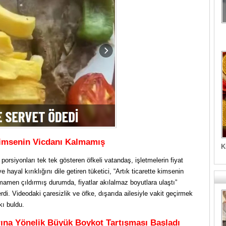
imsenin Vicdanı Kalmamış
K
rsiyonları tek tek gösteren öfkeli vatandaş, işletmelerin fiyat
e hayal kırıklığını dile getiren tüketici, “Artık ticarette kimsenin
mamen çıldırmış durumda, fiyatlar akılalmaz boyutlara ulaştı”
rdi. Videodaki çaresizlik ve öfke, dışarıda ailesiyle vakit geçirmek
kı buldu.
ına Yönelik Büyük Boykot Tartışması Başladı