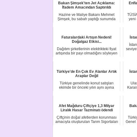
Bakan Şimşek'ten Jet Açıklama:
Enfl
İfadem Amacından Saptırıldı
Hazine ve Maliye Bakanı Mehmet
TÜSİA
Şimşek, bu sabah yaptığı sunumda
yeni
kullandığı bir i...
Faturalardaki Artışın Nedeni!
İsta
Doğalgaz Etkisi...
İstan
Dağıtım şirketlerinin elektrikteki fiyat
seviye
artışında bir payı olmadığını söyleyen
...
Türkiye'de En Çok Ev Alanlar Artık
İsta
Araplar Değil
Türkiye genelinde konut satışları
Ulaş
ekimde bir önceki yılın aynı ayına
Karai
göre %8,7 a...
Afet Mağduru Çiftçiye 1,3 Milyar
Bak
Liralık Hasar Tazminatı ödendi
Çiftçinin doğal afetlerden korunması
Türki
amacıyla oluşturulan Tarım Sigortaları
Genel 
Havu...