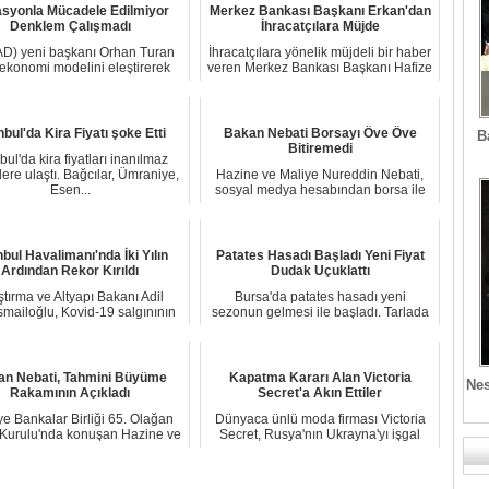
asyonla Mücadele Edilmiyor
Merkez Bankası Başkanı Erkan'dan
Denklem Çalışmadı
İhracatçılara Müjde
D) yeni başkanı Orhan Turan
İhracatçılara yönelik müjdeli bir haber
 ekonomi modelini eleştirerek
veren Merkez Bankası Başkanı Hafize
"Para birimin...
Gaye...
nbul'da Kira Fiyatı şoke Etti
Bakan Nebati Borsayı Öve Öve
B
Bitiremedi
bul'da kira fiyatları inanılmaz
lere ulaştı. Bağcılar, Ümraniye,
Hazine ve Maliye Nureddin Nebati,
Esen...
sosyal medya hesabından borsa ile
ilgili öneml...
nbul Havalimanı'nda İki Yılın
Patates Hasadı Başladı Yeni Fiyat
Ardından Rekor Kırıldı
Dudak Uçuklattı
tırma ve Altyapı Bakanı Adil
Bursa'da patates hasadı yeni
smailoğlu, Kovid-19 salgınının
sezonun gelmesi ile başladı. Tarlada
ardından il...
kilosu 7,5 lir...
an Nebati, Tahmini Büyüme
Kapatma Kararı Alan Victoria
Nes
Rakamının Açıkladı
Secret'a Akın Ettiler
ye Bankalar Birliği 65. Olağan
Dünyaca ünlü moda firması Victoria
Kurulu'nda konuşan Hazine ve
Secret, Rusya'nın Ukrayna'yı işgal
Maliye Ba...
etmesi üze...