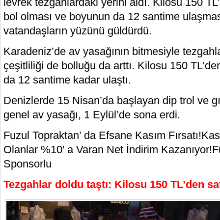
levrek tezgahlardaki yerini aldı. Kilosu 150 T
bol olması ve boyunun da 12 santime ulaşması
vatandaşların yüzünü güldürdü.
Karadeniz’de av yasağının bitmesiyle tezgahla
çeşitliliği de bolluğu da arttı. Kilosu 150 TL’
da 12 santime kadar ulaştı.
Denizlerde 15 Nisan’da başlayan dip trol ve gırg
genel av yasağı, 1 Eylül’de sona erdi.
Fuzul Topraktan’ da Efsane Kasım Fırsatı!Kas
Olanlar %10′ a Varan Net İndirim Kazanıyor!F
Sponsorlu
Tezgahlar doldu taştı: Kilosu 150 TL’den sat