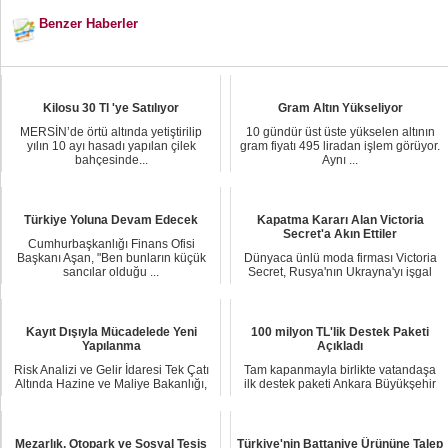
Benzer Haberler
Kilosu 30 Tl 'ye Satılıyor
Gram Altın Yükseliyor
MERSİN’de örtü altında yetiştirilip
10 gündür üst üste yükselen altının
yılın 10 ayı hasadı yapılan çilek
gram fiyatı 495 liradan işlem görüyor.
bahçesinde...
Aynı ...
Türkiye Yoluna Devam Edecek
Kapatma Kararı Alan Victoria
Secret'a Akın Ettiler
Cumhurbaşkanlığı Finans Ofisi
Başkanı Aşan, "Ben bunların küçük
Dünyaca ünlü moda firması Victoria
sancılar olduğu ...
Secret, Rusya'nın Ukrayna'yı işgal
etmesi üze...
Kayıt Dışıyla Mücadelede Yeni
100 milyon TL'lik Destek Paketi
Yapılanma
Açıkladı
Risk Analizi ve Gelir İdaresi Tek Çatı
Tam kapanmayla birlikte vatandaşa
Altında Hazine ve Maliye Bakanlığı,
ilk destek paketi Ankara Büyükşehir
ka...
Belediye B...
Mezarlık, Otopark ve Sosyal Tesis
Türkiye'nin Battaniye Ürününe Talep