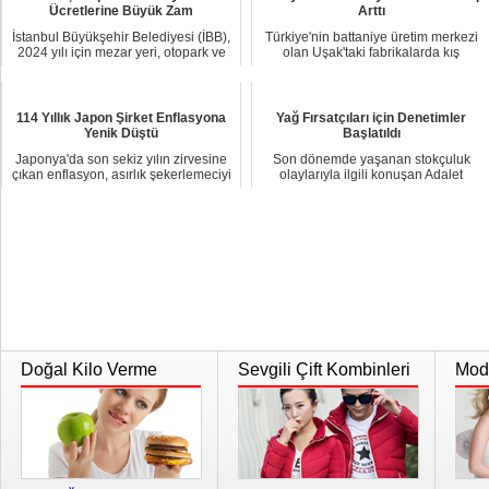
Ücretlerine Büyük Zam
Arttı
İstanbul Büyükşehir Belediyesi (İBB),
Türkiye'nin battaniye üretim merkezi
2024 yılı için mezar yeri, otopark ve
olan Uşak'taki fabrikalarda kış
çeşi...
nedeniyle b...
114 Yıllık Japon Şirket Enflasyona
Yağ Fırsatçıları için Denetimler
Yenik Düştü
Başlatıldı
Japonya'da son sekiz yılın zirvesine
Son dönemde yaşanan stokçuluk
çıkan enflasyon, asırlık şekerlemeciyi
olaylarıyla ilgili konuşan Adalet
de v...
Bakanı Bekir Boz...
Doğal Kilo Verme
Sevgili Çift Kombinleri
Moda