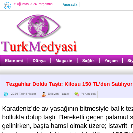
06 Ağustos 2026 Perşembe
Anasayfa
Ekonomi
Dünya
Magazin
Sağlık
Yaşam
Si
Tezgahlar Doldu Taştı: Kilosu 150 TL’den Satılıyor
2026 Tarihli Haber
Ekleyen : Yazar
Yorum Yok
Karadeniz’de av yasağının bitmesiyle balık tezg
bollukla dolup taştı. Bereketli geçen palamu
gelinirken, başta hamsi olmak üzere; istavrit,