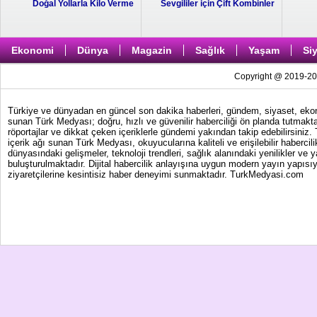
Doğal Yollarla Kilo Verme
Sevgililer için Çift Kombinler
Ekonomi
Dünya
Magazin
Sağlık
Yaşam
Si
Copyright @ 2019-202
Türkiye ve dünyadan en güncel son dakika haberleri, gündem, siyaset, ekonom
sunan Türk Medyası; doğru, hızlı ve güvenilir haberciliği ön planda tutmakta
röportajlar ve dikkat çeken içeriklerle gündemi yakından takip edebilirsiniz
içerik ağı sunan Türk Medyası, okuyucularına kaliteli ve erişilebilir haber
dünyasındaki gelişmeler, teknoloji trendleri, sağlık alanındaki yenilikler ve 
buluşturulmaktadır. Dijital habercilik anlayışına uygun modern yayın yapısıy
ziyaretçilerine kesintisiz haber deneyimi sunmaktadır. TurkMedyasi.com