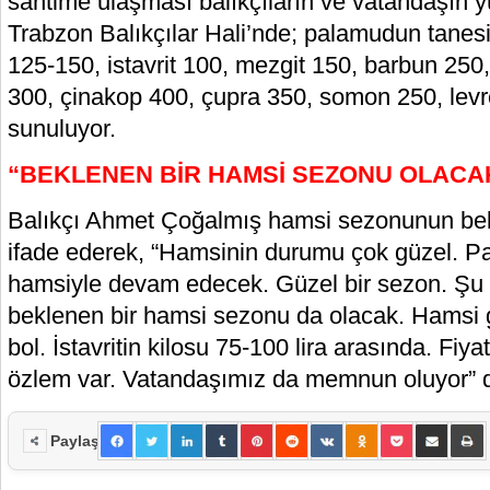
santime ulaşması balıkçıların ve vatandaşın 
Trabzon Balıkçılar Hali’nde; palamudun tanesi
125-150, istavrit 100, mezgit 150, barbun 250
300, çinakop 400, çupra 350, somon 250, levre
sunuluyor.
“BEKLENEN BİR HAMSİ SEZONU OLACA
Balıkçı Ahmet Çoğalmış hamsi sezonunun bekled
ifade ederek, “Hamsinin durumu çok güzel. P
hamsiyle devam edecek. Güzel bir sezon. Şu 
beklenen bir hamsi sezonu da olacak. Hamsi gi
bol. İstavritin kilosu 75-100 lira arasında. Fiy
özlem var. Vatandaşımız da memnun oluyor” d
Paylaş