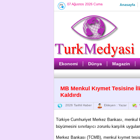
07 Ağustos 2026 Cuma
Anasayfa
Ekonomi
Dünya
Magazin
MB Menkul Kıymet Tesisine İl
Kaldırdı
2026 Tarihli Haber
Ekleyen : Yazar
Y
Türkiye Cumhuriyet Merkez Bankası, menkul kı
büyümesini sınırlayıcı zorunlu karşılık uygula
Merkez Bankası (TCMB), menkul kıymet tesisin