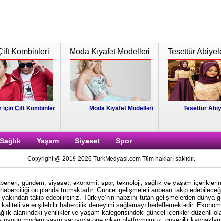
Çift Kombinleri
Moda Kıyafet Modelleri
Tesettür Abiyel
r için Çift Kombinler
Moda Kıyafet Modelleri
Tesettür Abiy
Sağlık
Yaşam
Siyaset
Spor
Copyright @ 2019-2026 TurkMedyasi.com Tüm hakları saklıdır.
rleri, gündem, siyaset, ekonomi, spor, teknoloji, sağlık ve yaşam içeriklerin
haberciliği ön planda tutmaktadır. Güncel gelişmeleri anbean takip edebileceği
i yakından takip edebilirsiniz. Türkiye’nin nabzını tutan gelişmelerden dünya 
kaliteli ve erişilebilir habercilik deneyimi sağlamayı hedeflemektedir. Ekonom
ağlık alanındaki yenilikler ve yaşam kategorisindeki güncel içerikler düzenli ol
ına uygun modern yayın yapısıyla öne çıkan platformumuz, güvenilir kaynaklardan