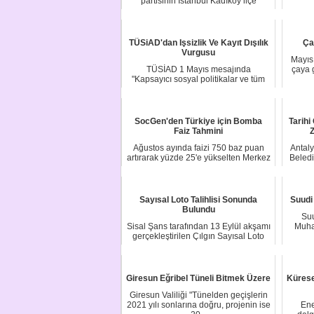
partisinin İstanbul Kadıköy ilçe
kongresinde ya...
TÜSiAD'dan Işsizlik Ve Kayıt Dışılık
Ça
Vurgusu
Mayıs 
TÜSİAD 1 Mayıs mesajında
çaya 
"Kapsayıcı sosyal politikalar ve tüm
çalışan kesimlerle...
SocGen'den Türkiye için Bomba
Tarihi
Faiz Tahmini
Z
Ağustos ayında faizi 750 baz puan
Antaly
artırarak yüzde 25'e yükselten Merkez
Beledi
Bankası'...
Sayısal Loto Talihlisi Sonunda
Suudi
Bulundu
Suu
Sisal Şans tarafından 13 Eylül akşamı
Muha
gerçekleştirilen Çılgın Sayısal Loto
çekil...
Giresun Eğribel Tüneli Bitmek Üzere
Kürese
Giresun Valiliği "Tünelden geçişlerin
2021 yılı sonlarına doğru, projenin ise
Ene