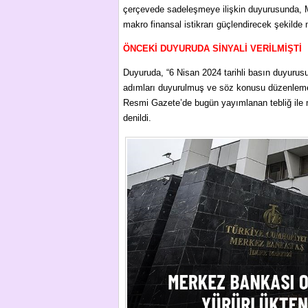
çerçevede sadeleşmeye ilişkin duyurusunda, M
makro finansal istikrarı güçlendirecek şekilde m
ÖNCEKİ DUYURUDA SİNYALİ VERİLMİŞTİ
Duyuruda, “6 Nisan 2024 tarihli basın duyuru
adımları duyurulmuş ve söz konusu düzenleme
Resmi Gazete’de bugün yayımlanan tebliğ ile me
denildi.