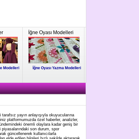
er
İğne Oyası Modelleri
e Modelleri
İğne Oyası Yazma Modelleri
i tarafsız yayın anlayışıyla okuyucularına
niz platformumuzda özel haberler, analizler,
gündemindeki önemli olaylara kadar geniş bir
i piyasalarındaki son durum, spor
arak güncellenerek kullanıcılarla
 elde edilen bilgileri hızlı şekilde aktararak