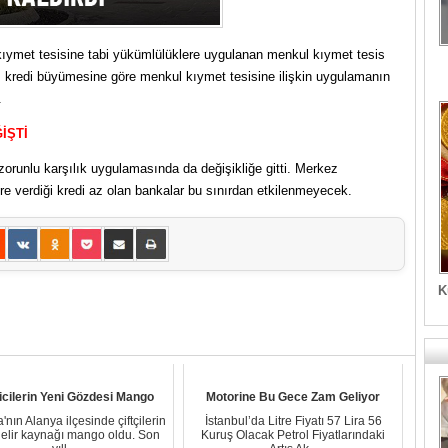
ymet tesisine tabi yükümlülüklere uygulanan menkul kıymet tesis
, kredi büyümesine göre menkul kıymet tesisine ilişkin uygulamanın
.
İŞTİ
orunlu karşılık uygulamasında da değişikliğe gitti. Merkez
öre verdiği kredi az olan bankalar bu sınırdan etkilenmeyecek.
K
icilerin Yeni Gözdesi Mango
Motorine Bu Gece Zam Geliyor
'nın Alanya ilçesinde çiftçilerin
İstanbul’da Litre Fiyatı 57 Lira 56
gelir kaynağı mango oldu. Son
Kuruş Olacak Petrol Fiyatlarındaki