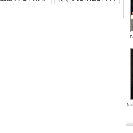
alanma 2026 yılının en kritik
yaptığı 547 milyon dolarlık ihracatla
stratejik ha...
aylık...
B
Nes