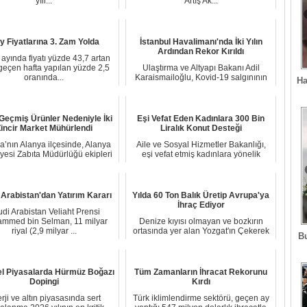
yıll...
Artış Ak...
y Fiyatlarına 3. Zam Yolda
İstanbul Havalimanı'nda İki Yılın
Ardından Rekor Kırıldı
ayında fiyatı yüzde 43,7 artan
geçen hafta yapılan yüzde 2,5
Ulaştırma ve Altyapı Bakanı Adil
oranında...
Karaismailoğlu, Kovid-19 salgınının
Ha
ardından il...
 Geçmiş Ürünler Nedeniyle İki
Eşi Vefat Eden Kadınlara 300 Bin
incir Market Mühürlendi
Liralık Konut Desteği
a’nın Alanya ilçesinde, Alanya
Aile ve Sosyal Hizmetler Bakanlığı,
yesi Zabıta Müdürlüğü ekipleri
eşi vefat etmiş kadınlara yönelik
tarafı...
yapılacak ...
 Arabistan'dan Yatırım Kararı
Yılda 60 Ton Balık Üretip Avrupa'ya
İhraç Ediyor
di Arabistan Veliaht Prensi
mmed bin Selman, 11 milyar
Denize kıyısı olmayan ve bozkırın
riyal (2,9 milyar ...
ortasında yer alan Yozgat'ın Çekerek
B
ilçesinde...
l Piyasalarda Hürmüz Boğazı
Tüm Zamanların İhracat Rekorunu
Dopingi
Kırdı
rji ve altın piyasasında sert
Türk iklimlendirme sektörü, geçen ay