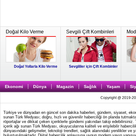
Doğal Kilo Verme
Sevgili Çift Kombinleri
Moda
Doğal Yollarla Kilo Verme
Sevgililer için Çift Kombinler
Ekonomi
Dünya
Magazin
Sağlık
Yaşam
Si
Copyright @ 2019-202
Türkiye ve dünyadan en güncel son dakika haberleri, gündem, siyaset, ekonom
sunan Türk Medyası; doğru, hızlı ve güvenilir haberciliği ön planda tutmakta
röportajlar ve dikkat çeken içeriklerle gündemi yakından takip edebilirsiniz
içerik ağı sunan Türk Medyası, okuyucularına kaliteli ve erişilebilir haber
dünyasındaki gelişmeler, teknoloji trendleri, sağlık alanındaki yenilikler ve 
buluşturulmaktadır. Dijital habercilik anlayışına uygun modern yayın yapısıy