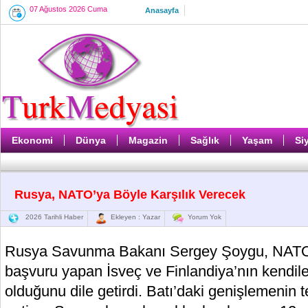
07 Ağustos 2026 Cuma
Anasayfa
Ekonomi
Dünya
Magazin
Sağlık
Yaşam
Si
Rusya, NATO’ya Böyle Karşılık Verecek
2026 Tarihli Haber
Ekleyen : Yazar
Yorum Yok
Rusya Savunma Bakanı Sergey Şoygu, NATO 
başvuru yapan İsveç ve Finlandiya’nın kendileri
olduğunu dile getirdi. Batı’daki genişlemenin t