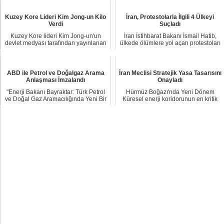
Kuzey Kore Lideri Kim Jong-un Kilo
İran, Protestolarla İlgili 4 Ülkeyi
Verdi
Suçladı
Kuzey Kore lideri Kim Jong-un'un
İran İstihbarat Bakanı İsmail Hatib,
devlet medyası tarafından yayınlanan
ülkede ölümlere yol açan protestoları
fotoğrafla...
ABD, ...
ABD ile Petrol ve Doğalgaz Arama
İran Meclisi Stratejik Yasa Tasarısını
Anlaşması İmzalandı
Onayladı
"Enerji Bakanı Bayraktar: Türk Petrol
Hürmüz Boğazı'nda Yeni Dönem
ve Doğal Gaz Aramacılığında Yeni Bir
Küresel enerji koridorunun en kritik
Dönem...
noktası olan ...