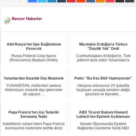
Benzer Haberler
Abd Rusya'nın Gps Bağlantısını
Miçotakis Erdoğan'a Türkçe
Kesecek
"Dayılık Yok" Dedi
Rusya Federal Uzay Ajansı
Cumhurbaşkanı Erdoğan'ın, Türk
(Roscosmos) Başkanı Dmitriy
jetlerini taciz eden Yunanistan'a
Rogozin, ABD’nin yaptırıml...
yönelik "Bir ge...
Yunanlardan İnsanlık Dışı Muamele
Putin: "Bu Kez Blöf Yapmıyorum"
YUNANİSTAN, mültecileri sadece
Ukrayna ordusunun 24 Şubat'ta
öldürmüyor, insanlık dışı işkenceler
başlayan savaşta yeniden atağa
de yapıyor. ...
geçmesi ve toprakla...
Papa Francis’ten Aşı Tedariki
ABD Ticaret Bakanı Howard
Sorununa Tepki
Lutnick'ten Epstein Açıklaması
Katoliklerin ruhani lideri Papa Francis
Senato Oturumunda Epstein
koronavirüs nedeniyle tarihte ikinci
Bağlantısı Gündeme Geldi ABD
kez...
Ticaret Bakanı Howard ...