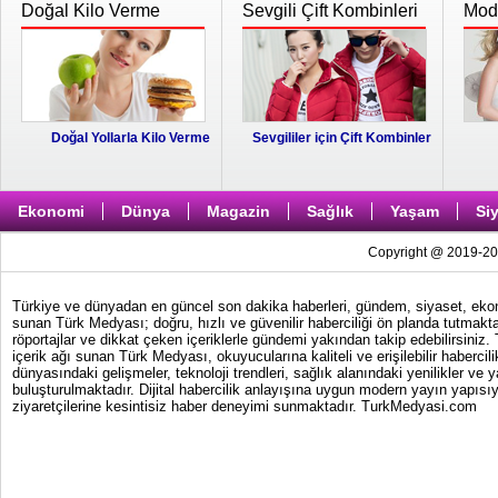
Doğal Kilo Verme
Sevgili Çift Kombinleri
Moda
Doğal Yollarla Kilo Verme
Sevgililer için Çift Kombinler
Ekonomi
Dünya
Magazin
Sağlık
Yaşam
Si
Copyright @ 2019-202
Türkiye ve dünyadan en güncel son dakika haberleri, gündem, siyaset, ekonom
sunan Türk Medyası; doğru, hızlı ve güvenilir haberciliği ön planda tutmakta
röportajlar ve dikkat çeken içeriklerle gündemi yakından takip edebilirsiniz
içerik ağı sunan Türk Medyası, okuyucularına kaliteli ve erişilebilir haber
dünyasındaki gelişmeler, teknoloji trendleri, sağlık alanındaki yenilikler ve 
buluşturulmaktadır. Dijital habercilik anlayışına uygun modern yayın yapısıy
ziyaretçilerine kesintisiz haber deneyimi sunmaktadır. TurkMedyasi.com