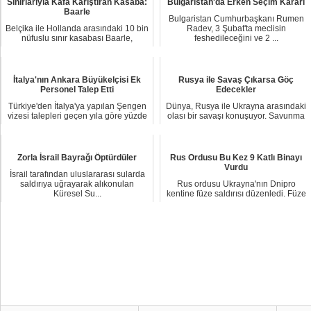
Sınırlarıyla Kafa Karıştıran Kasaba:
Bulgaristan'da Erken Seçim Kararı
Baarle
Bulgaristan Cumhurbaşkanı Rumen
Belçika ile Hollanda arasındaki 10 bin
Radev, 3 Şubat'ta meclisin
nüfuslu sınır kasabası Baarle,
feshedileceğini ve 2 ...
karmaşık s...
İtalya'nın Ankara Büyükelçisi Ek
Rusya ile Savaş Çıkarsa Göç
Personel Talep Etti
Edecekler
Türkiye'den İtalya'ya yapılan Şengen
Dünya, Rusya ile Ukrayna arasındaki
vizesi talepleri geçen yıla göre yüzde
olası bir savaşı konuşuyor. Savunma
110 ...
Bakanlığ...
Zorla İsrail Bayrağı Öptürdüler
Rus Ordusu Bu Kez 9 Katlı Binayı
Vurdu
İsrail tarafından uluslararası sularda
saldırıya uğrayarak alıkonulan
Rus ordusu Ukrayna'nın Dnipro
Küresel Su...
kentine füze saldırısı düzenledi. Füze
9 katlı bir...