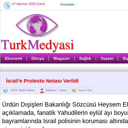
07 Ağustos 2026 Cuma
Anasayfa
Ekonomi
Dünya
Magazin
Sağlık
Yaşam
Si
İsrail’e Protesto Notası Verildi
2026 Tarihli Haber
Ekleyen : Yazar
Yorum Yok
Ürdün Dışişleri Bakanlığı Sözcüsü Heysem Ebu
açıklamada, fanatik Yahudilerin eylül ayı bo
bayramlarında İsrail polisinin koruması altınd