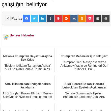
çalıştığını belirtiyor.
Paylaş
Benzer Haberler
Melania Trump'tan Beyaz Saray'da
Trump'tan Rehineler için Tek Şart
Şok Çıkış
Trump'tan Yeni Mesaj: "Gazze'de
"Epstein İddiaları Tamamen Asılsız"
Anlaşmayı Yapın ve Rehineleri Geri
ABD Başkanı Donald Trump’ın eşi
Alın" ABD Ba...
Melania Tru...
ABD Blinken'dan Endişelendiren
ABD Ticaret Bakanı Howard
Açıklama
Lutnick'ten Epstein Açıklaması
ABD Dışişleri Bakanı Blinken, Rusya-
Senato Oturumunda Epstein
Ukrayna kriziyle ilgili endişelendiren
Bağlantısı Gündeme Geldi ABD
ifade...
Ticaret Bakanı Howard ...