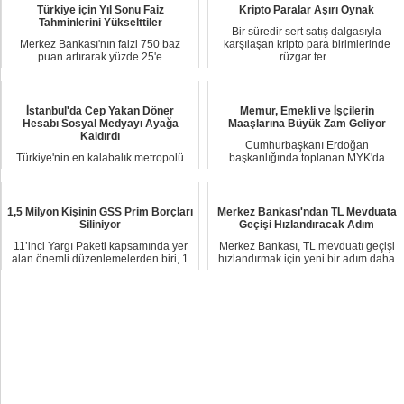
Türkiye için Yıl Sonu Faiz
Kripto Paralar Aşırı Oynak
Tahminlerini Yükselttiler
Bir süredir sert satış dalgasıyla
Merkez Bankası'nın faizi 750 baz
karşılaşan kripto para birimlerinde
puan artırarak yüzde 25'e
rüzgar ter...
çıkarmasının ardından...
İstanbul'da Cep Yakan Döner
Memur, Emekli ve İşçilerin
Hesabı Sosyal Medyayı Ayağa
Maaşlarına Büyük Zam Geliyor
Kaldırdı
Cumhurbaşkanı Erdoğan
Türkiye'nin en kalabalık metropolü
başkanlığında toplanan MYK'da
İstanbul'da hizmet sektöründeki
gündem maddelerinden biri de...
kontrolsüz fi...
1,5 Milyon Kişinin GSS Prim Borçları
Merkez Bankası'ndan TL Mevduata
Siliniyor
Geçişi Hızlandıracak Adım
11’inci Yargı Paketi kapsamında yer
Merkez Bankası, TL mevduatı geçişi
alan önemli düzenlemelerden biri, 1
hızlandırmak için yeni bir adım daha
Ocak 201...
attı. Bu...