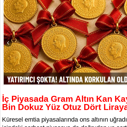
İç Piyasada Gram Altın Kan K
Bin Dokuz Yüz Otuz Dört Liraya
Küresel emtia piyasalarında ons altının uğradı