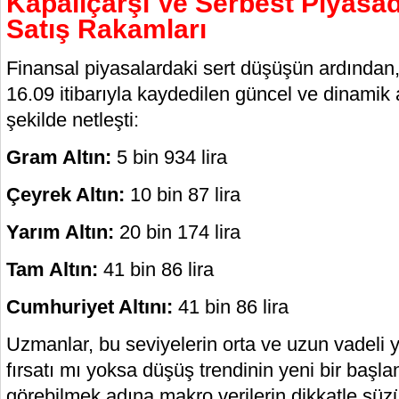
Kapalıçarşı Ve Serbest Piyasad
Satış Rakamları
Finansal piyasalardaki sert düşüşün ardından
16.09 itibarıyla kaydedilen güncel ve dinamik alt
şekilde netleşti:
Gram Altın:
5 bin 934 lira
Çeyrek Altın:
10 bin 87 lira
Yarım Altın:
20 bin 174 lira
Tam Altın:
41 bin 86 lira
Cumhuriyet Altını:
41 bin 86 lira
Uzmanlar, bu seviyelerin orta ve uzun vadeli ya
fırsatı mı yoksa düşüş trendinin yeni bir başl
görebilmek adına makro verilerin dikkatle süzü