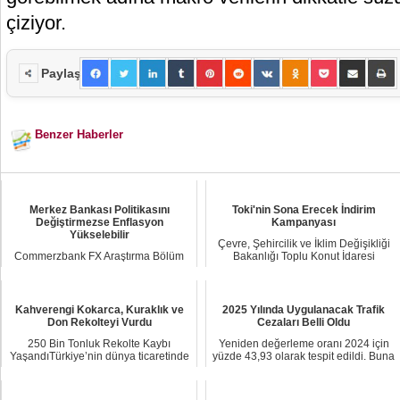
çiziyor.
Paylaş
Benzer Haberler
Merkez Bankası Politikasını
Toki'nin Sona Erecek İndirim
Değiştirmezse Enflasyon
Kampanyası
Yükselebilir
Çevre, Şehircilik ve İklim Değişikliği
Commerzbank FX Araştırma Bölüm
Bakanlığı Toplu Konut İdaresi
Başkanı Ulrich Leuchtmann
Başkanlığın...
Türkiye’de enflasyonun ...
Kahverengi Kokarca, Kuraklık ve
2025 Yılında Uygulanacak Trafik
Don Rekolteyi Vurdu
Cezaları Belli Oldu
250 Bin Tonluk Rekolte Kaybı
Yeniden değerleme oranı 2024 için
YaşandıTürkiye’nin dünya ticaretinde
yüzde 43,93 olarak tespit edildi. Buna
lider olduğu f...
göre tü...