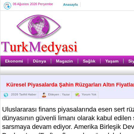
06 Ağustos 2026 Perşembe
Anasayfa
Ekonomi
Dünya
Magazin
Sağlık
Yaşam
Si
Küresel Piyasalarda Şahin Rüzgarları Altın Fiyatl
2026 Tarihli Haber
Ekleyen : Yazar
Yorum Yok
Uluslararası finans piyasalarında esen sert rü
dünyasının güvenli limanı olarak kabul edilen 
sarsmaya devam ediyor. Amerika Birleşik Devl