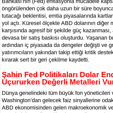
Bankası’nın (Fed) enflasyonla mücadele kapsam
öngörülenden çok daha uzun bir süre boyunca
tutacağı beklentisi, emtia piyasalarında kartl
yol açtı. Küresel ölçekte ABD dolarının diğer m
karşısında agresif bir şekilde güç kazanması, a
devasa bir satış baskısı oluşturdu. Yaşanan b
ardından iç piyasada da dengeler değişti ve gra
yatırımcıların yakından takip ettiği kritik destek
kırarak sert bir geri çekilme kaydetti.
Şahin Fed Politikaları Dolar En
Uçururken Değerli Metalleri Vu
Dünya genelindeki tüm büyük fon yöneticileri ve
Washington’dan gelecek faiz sinyallerine od
ABD ekonomisinden gelen makroekonomik veril