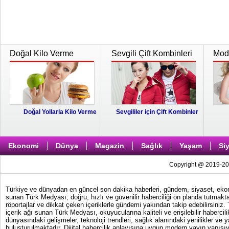
Doğal Kilo Verme
Sevgili Çift Kombinleri
Moda
Doğal Yollarla Kilo Verme
Sevgililer için Çift Kombinler
Ekonomi
Dünya
Magazin
Sağlık
Yaşam
Si
Copyright @ 2019-202
Türkiye ve dünyadan en güncel son dakika haberleri, gündem, siyaset, ekonom
sunan Türk Medyası; doğru, hızlı ve güvenilir haberciliği ön planda tutmakta
röportajlar ve dikkat çeken içeriklerle gündemi yakından takip edebilirsiniz
içerik ağı sunan Türk Medyası, okuyucularına kaliteli ve erişilebilir haber
dünyasındaki gelişmeler, teknoloji trendleri, sağlık alanındaki yenilikler ve 
buluşturulmaktadır. Dijital habercilik anlayışına uygun modern yayın yapısıy