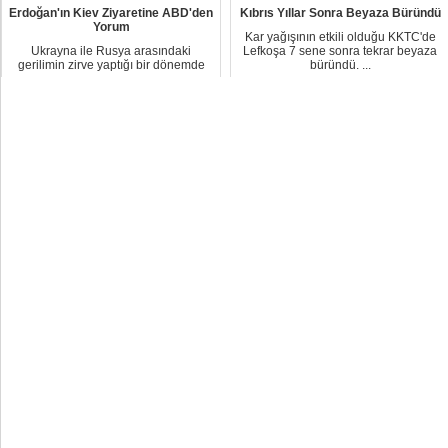
Erdoğan'ın Kiev Ziyaretine ABD'den
Kıbrıs Yıllar Sonra Beyaza Büründü
Yorum
Kar yağışının etkili olduğu KKTC'de
Ukrayna ile Rusya arasındaki
Lefkoşa 7 sene sonra tekrar beyaza
gerilimin zirve yaptığı bir dönemde
büründü. ...
Kiev'i ziyaret ...