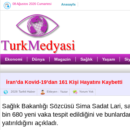
08 Ağustos 2026 Cumartesi
Anasayfa
Ekonomi
Dünya
Magazin
Sağlık
Yaşam
Si
İran’da Kovid-19’dan 161 Kişi Hayatını Kaybetti
2026 Tarihli Haber
Ekleyen : Yazar
Yorum Yok
Sağlık Bakanlığı Sözcüsü Sima Sadat Lari, sa
bin 680 yeni vaka tespit edildiğini ve bunlard
yatırıldığını açıkladı.