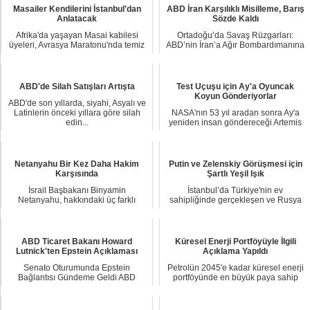
Masailer Kendilerini İstanbul'dan
ABD İran Karşılıklı Misilleme, Barış
Anlatacak
Sözde Kaldı
Afrika'da yaşayan Masai kabilesi
Ortadoğu’da Savaş Rüzgarları:
üyeleri, Avrasya Maratonu'nda temiz
ABD’nin İran’a Ağır Bombardımanına
su sorununa...
Tahran’dan Üç Ü...
ABD'de Silah Satışları Artışta
Test Uçuşu için Ay'a Oyuncak
Koyun Gönderiyorlar
ABD'de son yıllarda, siyahi, Asyalı ve
Latinlerin önceki yıllara göre silah
NASA'nın 53 yıl aradan sonra Ay'a
edin...
yeniden insan göndereceği Artemis
programı içi...
Netanyahu Bir Kez Daha Hakim
Putin ve Zelenskiy Görüşmesi için
Karşısında
Şartlı Yeşil Işık
İsrail Başbakanı Binyamin
İstanbul’da Türkiye'nin ev
Netanyahu, hakkındaki üç farklı
sahipliğinde gerçekleşen ve Rusya
yolsuzluk dosyası nede...
ile Ukrayna arasınd...
ABD Ticaret Bakanı Howard
Küresel Enerji Portföyüyle İlgili
Lutnick'ten Epstein Açıklaması
Açıklama Yapıldı
Senato Oturumunda Epstein
Petrolün 2045'e kadar küresel enerji
Bağlantısı Gündeme Geldi ABD
portföyünde en büyük paya sahip
Ticaret Bakanı Howard ...
kaynak olar...