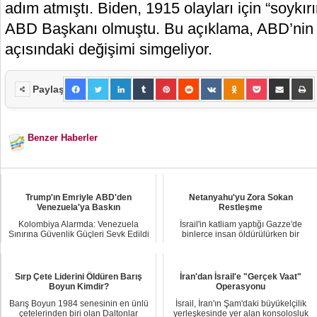
adım atmıştı. Biden, 1915 olayları için “soykır
ABD Başkanı olmuştu. Bu açıklama, ABD’nin 
açısındaki değişimi simgeliyor.
Paylaş
Benzer Haberler
Trump'ın Emriyle ABD'den
Netanyahu'yu Zora Sokan
Venezuela'ya Baskın
Restleşme
Kolombiya Alarmda: Venezuela
İsrail'in katliam yaptığı Gazze'de
Sınırına Güvenlik Güçleri Sevk Edildi
binlerce insan öldürülürken bir
Kolombiya De...
yandan da ate...
Sırp Çete Liderini Öldüren Barış
İran'dan İsrail'e "Gerçek Vaat"
Boyun Kimdir?
Operasyonu
Barış Boyun 1984 senesinin en ünlü
İsrail, İran'ın Şam'daki büyükelçilik
çetelerinden biri olan Daltonlar
yerleşkesinde yer alan konsolosluk