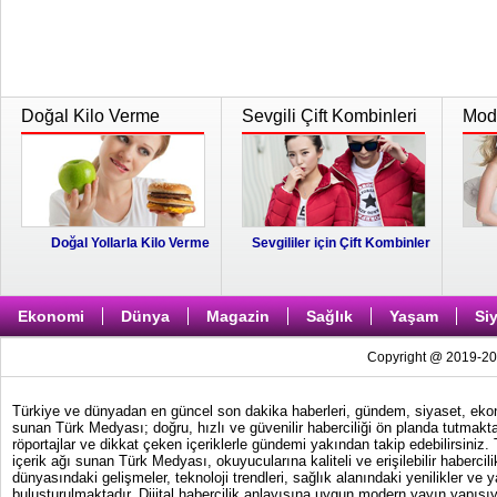
Doğal Kilo Verme
Sevgili Çift Kombinleri
Moda
Doğal Yollarla Kilo Verme
Sevgililer için Çift Kombinler
Ekonomi
Dünya
Magazin
Sağlık
Yaşam
Si
Copyright @ 2019-202
Türkiye ve dünyadan en güncel son dakika haberleri, gündem, siyaset, ekonom
sunan Türk Medyası; doğru, hızlı ve güvenilir haberciliği ön planda tutmakta
röportajlar ve dikkat çeken içeriklerle gündemi yakından takip edebilirsiniz
içerik ağı sunan Türk Medyası, okuyucularına kaliteli ve erişilebilir haber
dünyasındaki gelişmeler, teknoloji trendleri, sağlık alanındaki yenilikler ve 
buluşturulmaktadır. Dijital habercilik anlayışına uygun modern yayın yapısıy