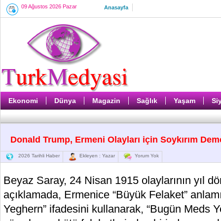
09 Ağustos 2026 Pazar
Anasayfa
Ekonomi
Dünya
Magazin
Sağlık
Yaşam
Si
Donald Trump, Ermeni Olayları için Soykırım Dem
2026 Tarihli Haber
Ekleyen : Yazar
Yorum Yok
Beyaz Saray, 24 Nisan 1915 olaylarının yıl d
açıklamada, Ermenice “Büyük Felaket” anlam
Yeghern” ifadesini kullanarak, “Bugün Meds Ye