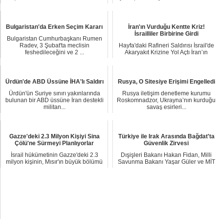
Çetesinin li...
binasın...
Bulgaristan'da Erken Seçim Kararı
İran'ın Vurduğu Kentte Kriz!
İsrailliler Birbirine Girdi
Bulgaristan Cumhurbaşkanı Rumen
Radev, 3 Şubat'ta meclisin
Hayfa'daki Rafineri Saldırısı İsrail'de
feshedileceğini ve 2 ...
Akaryakıt Krizine Yol Açtı İran’ın
Sald...
Ürdün'de ABD Üssüne İHA'lı Saldırı
Rusya, O Sitesiye Erişimi Engelledi
Ürdün'ün Suriye sınırı yakınlarında
Rusya iletişim denetleme kurumu
bulunan bir ABD üssüne İran destekli
Roskomnadzor, Ukrayna’nın kurduğu
militan...
savaş esirleri...
Gazze'deki 2.3 Milyon Kişiyi Sina
Türkiye ile Irak Arasında Bağdat'ta
Çölü'ne Sürmeyi Planlıyorlar
Güvenlik Zirvesi
İsrail hükümetinin Gazze'deki 2.3
Dışişleri Bakanı Hakan Fidan, Milli
milyon kişinin, Mısır'ın büyük bölümü
Savunma Bakanı Yaşar Güler ve MİT
çöl olan...
Başkanı İb...