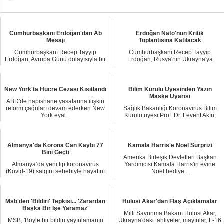
Cumhurbaşkanı Erdoğan'dan Ab
Erdoğan Nato'nun Kritik
Mesajı
Toplantısına Katılacak
Cumhurbaşkanı Recep Tayyip
Cumhurbaşkanı Recep Tayyip
Erdoğan, Avrupa Günü dolayısıyla bir
Erdoğan, Rusya'nın Ukrayna'ya
mesaj yayımladı....
saldırısı nedeniyle yaş...
New York'ta Hücre Cezası Kısıtlandı
Bilim Kurulu Üyesinden Yazın
Maske Uyarısı
ABD'de hapishane yasalarına ilişkin
reform çağrıları devam ederken New
Sağlık Bakanlığı Koronavirüs Bilim
York eyal...
Kurulu üyesi Prof. Dr. Levent Akın,
hava sıca...
Almanya'da Korona Can Kaybı 77
Kamala Harris'e Noel Sürprizi
Bini Geçti
Amerika Birleşik Devletleri Başkan
Almanya’da yeni tip koronavirüs
Yardımcısı Kamala Harris'in evine
(Kovid-19) salgını sebebiyle hayatını
Noel hediye...
kaybedenle...
Msb'den 'Bildiri' Tepkisi... 'Zarardan
Hulusi Akar'dan Flaş Açıklamalar
Başka Bir Işe Yaramaz'
Milli Savunma Bakanı Hulusi Akar,
MSB, 'Böyle bir bildiri yayınlamanın
Ukrayna'daki tahliyeler, mayınlar, F-16