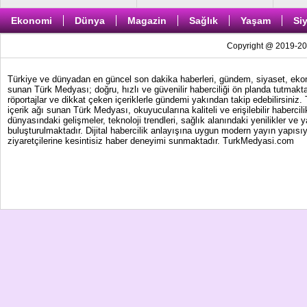
Ekonomi
Dünya
Magazin
Sağlık
Yaşam
Si
Copyright @ 2019-202
Türkiye ve dünyadan en güncel son dakika haberleri, gündem, siyaset, ekonom
sunan Türk Medyası; doğru, hızlı ve güvenilir haberciliği ön planda tutmakta
röportajlar ve dikkat çeken içeriklerle gündemi yakından takip edebilirsiniz
içerik ağı sunan Türk Medyası, okuyucularına kaliteli ve erişilebilir haber
dünyasındaki gelişmeler, teknoloji trendleri, sağlık alanındaki yenilikler ve 
buluşturulmaktadır. Dijital habercilik anlayışına uygun modern yayın yapısıy
ziyaretçilerine kesintisiz haber deneyimi sunmaktadır. TurkMedyasi.com