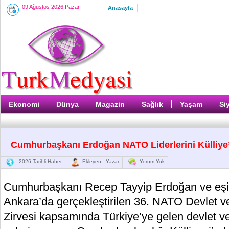
09 Ağustos 2026 Pazar
Anasayfa
Ekonomi
Dünya
Magazin
Sağlık
Yaşam
Si
Cumhurbaşkanı Erdoğan NATO Liderlerini Külliye’
2026 Tarihli Haber
Ekleyen : Yazar
Yorum Yok
Cumhurbaşkanı Recep Tayyip Erdoğan ve eş
Ankara’da gerçekleştirilen 36. NATO Devlet 
Zirvesi kapsamında Türkiye’ye gelen devlet v