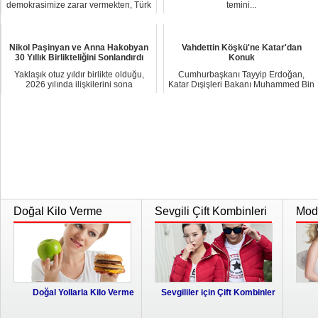
demokrasimize zarar vermekten, Türk
temini...
Silahlı...
Nikol Paşinyan ve Anna Hakobyan
Vahdettin Köşkü'ne Katar'dan
30 Yıllık Birlikteliğini Sonlandırdı
Konuk
Yaklaşık otuz yıldır birlikte olduğu,
Cumhurbaşkanı Tayyip Erdoğan,
2026 yılında ilişkilerini sona
Katar Dışişleri Bakanı Muhammed Bin
erdirdikler...
Abdurrahman Al...
Doğal Kilo Verme
Sevgili Çift Kombinleri
Moda
Doğal Yollarla Kilo Verme
Sevgililer için Çift Kombinler