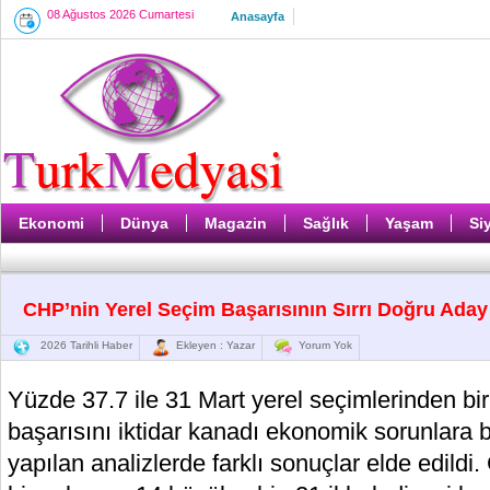
08 Ağustos 2026 Cumartesi
Anasayfa
Ekonomi
Dünya
Magazin
Sağlık
Yaşam
Si
CHP’nin Yerel Seçim Başarısının Sırrı Doğru Aday
2026 Tarihli Haber
Ekleyen : Yazar
Yorum Yok
Yüzde 37.7 ile 31 Mart yerel seçimlerinden bir
başarısını iktidar kanadı ekonomik sorunlara b
yapılan analizlerde farklı sonuçlar elde edildi