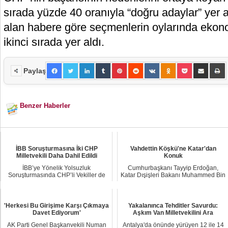
sırada yüzde 40 oranıyla “doğru adaylar” yer 
alan habere göre seçmenlerin oylarında ekonomi
ikinci sırada yer aldı.
Paylaş
Benzer Haberler
İBB Soruşturmasına İki CHP
Vahdettin Köşkü'ne Katar'dan
Milletvekili Daha Dahil Edildi
Konuk
İBB’ye Yönelik Yolsuzluk
Cumhurbaşkanı Tayyip Erdoğan,
Soruşturmasında CHP’li Vekiller de
Katar Dışişleri Bakanı Muhammed Bin
Dahil Edildi İsta...
Abdurrahman Al...
'Herkesi Bu Girişime Karşı Çıkmaya
Yakalanınca Tehditler Savurdu:
Davet Ediyorum'
Aşkım Van Milletvekilini Ara
AK Parti Genel Başkanvekili Numan
Antalya'da önünde yürüyen 12 ile 14