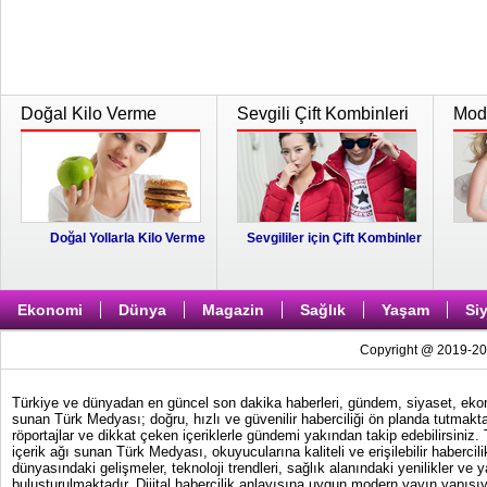
Doğal Kilo Verme
Sevgili Çift Kombinleri
Moda
Doğal Yollarla Kilo Verme
Sevgililer için Çift Kombinler
Ekonomi
Dünya
Magazin
Sağlık
Yaşam
Si
Copyright @ 2019-202
Türkiye ve dünyadan en güncel son dakika haberleri, gündem, siyaset, ekonom
sunan Türk Medyası; doğru, hızlı ve güvenilir haberciliği ön planda tutmakta
röportajlar ve dikkat çeken içeriklerle gündemi yakından takip edebilirsiniz
içerik ağı sunan Türk Medyası, okuyucularına kaliteli ve erişilebilir haber
dünyasındaki gelişmeler, teknoloji trendleri, sağlık alanındaki yenilikler ve 
buluşturulmaktadır. Dijital habercilik anlayışına uygun modern yayın yapısıy