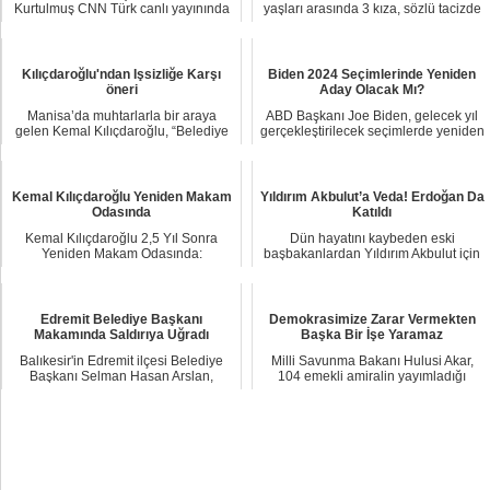
Kurtulmuş CNN Türk canlı yayınında
yaşları arasında 3 kıza, sözlü tacizde
104 emekli ...
bulun...
Kılıçdaroğlu'ndan Işsizliğe Karşı
Biden 2024 Seçimlerinde Yeniden
öneri
Aday Olacak Mı?
Manisa’da muhtarlarla bir araya
ABD Başkanı Joe Biden, gelecek yıl
gelen Kemal Kılıçdaroğlu, “Belediye
gerçekleştirilecek seçimlerde yeniden
başkanlarımı...
başkan ...
Kemal Kılıçdaroğlu Yeniden Makam
Yıldırım Akbulut’a Veda! Erdoğan Da
Odasında
Katıldı
Kemal Kılıçdaroğlu 2,5 Yıl Sonra
Dün hayatını kaybeden eski
Yeniden Makam Odasında:
başbakanlardan Yıldırım Akbulut için
Masasındaki Detay Dikka...
önce TBMM'de tör...
Edremit Belediye Başkanı
Demokrasimize Zarar Vermekten
Makamında Saldırıya Uğradı
Başka Bir İşe Yaramaz
Balıkesir'in Edremit ilçesi Belediye
Milli Savunma Bakanı Hulusi Akar,
Başkanı Selman Hasan Arslan,
104 emekli amiralin yayımladığı
makamında uğra...
bildiriye iliş...