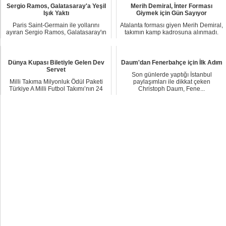
Sergio Ramos, Galatasaray'a Yeşil
Merih Demiral, İnter Forması
Işık Yaktı
Giymek için Gün Sayıyor
Paris Saint-Germain ile yollarını
Atalanta forması giyen Merih Demiral,
ayıran Sergio Ramos, Galatasaray'ın
takımın kamp kadrosuna alınmadı.
ilgisine o...
Uzun süre...
Dünya Kupası Biletiyle Gelen Dev
Daum'dan Fenerbahçe için İlk Adım
Servet
Son günlerde yaptığı İstanbul
Milli Takıma Milyonluk Ödül Paketi
paylaşımları ile dikkat çeken
Türkiye A Milli Futbol Takımı’nın 24
Christoph Daum, Fene...
yıllık ...