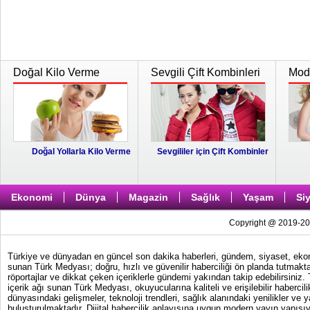
Doğal Kilo Verme
Sevgili Çift Kombinleri
Moda
Doğal Yollarla Kilo Verme
Sevgililer için Çift Kombinler
Ekonomi
Dünya
Magazin
Sağlık
Yaşam
Si
Copyright @ 2019-202
Türkiye ve dünyadan en güncel son dakika haberleri, gündem, siyaset, ekonom
sunan Türk Medyası; doğru, hızlı ve güvenilir haberciliği ön planda tutmakta
röportajlar ve dikkat çeken içeriklerle gündemi yakından takip edebilirsiniz
içerik ağı sunan Türk Medyası, okuyucularına kaliteli ve erişilebilir haber
dünyasındaki gelişmeler, teknoloji trendleri, sağlık alanındaki yenilikler ve 
buluşturulmaktadır. Dijital habercilik anlayışına uygun modern yayın yapısıy