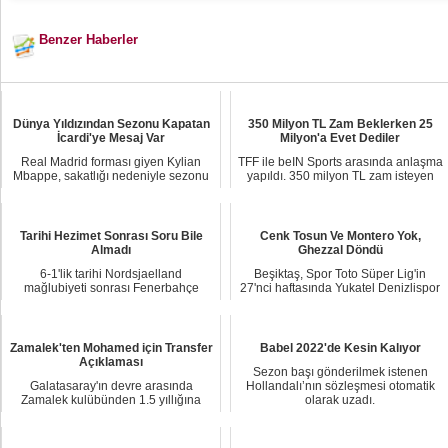
Benzer Haberler
Dünya Yıldızından Sezonu Kapatan
350 Milyon TL Zam Beklerken 25
İcardi'ye Mesaj Var
Milyon'a Evet Dediler
Real Madrid forması giyen Kylian
TFF ile beIN Sports arasında anlaşma
Mbappe, sakatlığı nedeniyle sezonu
yapıldı. 350 milyon TL zam isteyen
kapatan Maur...
kulüpler...
Tarihi Hezimet Sonrası Soru Bile
Cenk Tosun Ve Montero Yok,
Almadı
Ghezzal Döndü
6-1'lik tarihi Nordsjaelland
Beşiktaş, Spor Toto Süper Lig'in
mağlubiyeti sonrası Fenerbahçe
27'nci haftasında Yukatel Denizlispor
Teknik Direktörü İsm...
ile oynay...
Zamalek'ten Mohamed için Transfer
Babel 2022'de Kesin Kalıyor
Açıklaması
Sezon başı gönderilmek istenen
Galatasaray'ın devre arasında
Hollandalı’nın sözleşmesi otomatik
Zamalek kulübünden 1.5 yıllığına
olarak uzadı.
satın alma opsiyo...