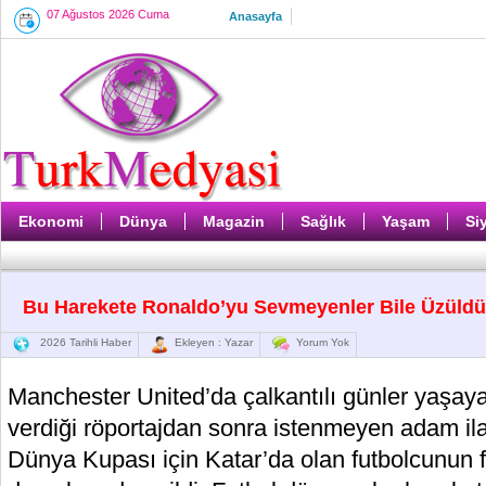
07 Ağustos 2026 Cuma
Anasayfa
Ekonomi
Dünya
Magazin
Sağlık
Yaşam
Si
Bu Harekete Ronaldo’yu Sevmeyenler Bile Üzüldü
2026 Tarihli Haber
Ekleyen : Yazar
Yorum Yok
Manchester United’da çalkantılı günler yaşay
verdiği röportajdan sonra istenmeyen adam ilan
Dünya Kupası için Katar’da olan futbolcunun fo