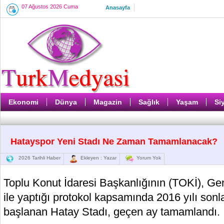
07 Ağustos 2026 Cuma
Anasayfa
Ekonomi
Dünya
Magazin
Sağlık
Yaşam
Si
Hatayspor Yeni Stadı Ne Zaman Tamamlanacak?
2026 Tarihli Haber
Ekleyen : Yazar
Yorum Yok
Toplu Konut İdaresi Başkanlığının (TOKİ), Ge
ile yaptığı protokol kapsamında 2016 yılı sonl
başlanan Hatay Stadı, geçen ay tamamlandı.