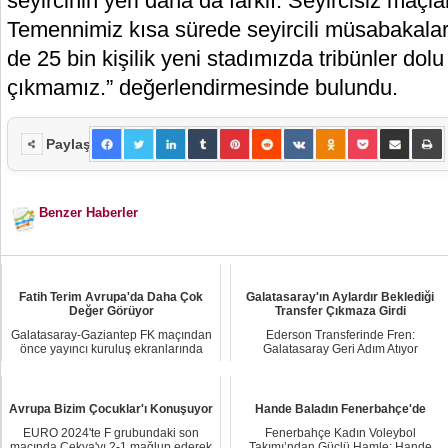
seyircinin yeri daha da farklı. Seyircisiz maçl
Temennimiz kısa sürede seyircili müsabakala
de 25 bin kişilik yeni stadımızda tribünler dol
çıkmamız.” değerlendirmesinde bulundu.
Paylaş
Benzer Haberler
Fatih Terim Avrupa'da Daha Çok
Galatasaray'ın Aylardır Beklediği
Değer Görüyor
Transfer Çıkmaza Girdi
Galatasaray-Gaziantep FK maçından
Ederson Transferinde Fren:
önce yayıncı kuruluş ekranlarında
Galatasaray Geri Adım Atıyor
karşılaşmaya...
Galatasaray’ın kaleci t...
Avrupa Bizim Çocuklar'ı Konuşuyor
Hande Baladın Fenerbahçe'de
EURO 2024'te F grubundaki son
Fenerbahçe Kadın Voleybol
maçında Çekya'yı 2-1 mağlup ederek
Takımı’ndan Güçlü Hamle: Hande