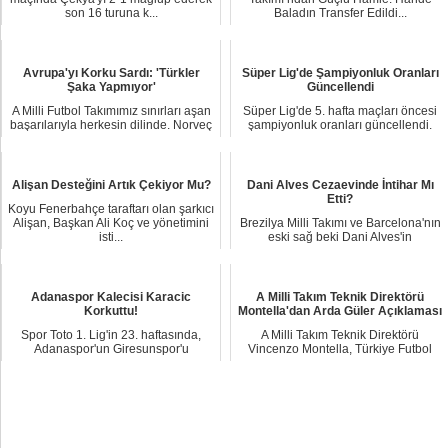
son 16 turuna k...
Baladın Transfer Edildi...
Avrupa'yı Korku Sardı: 'Türkler
Süper Lig'de Şampiyonluk Oranları
Şaka Yapmıyor'
Güncellendi
A Milli Futbol Takımımız sınırları aşan
Süper Lig'de 5. hafta maçları öncesi
başarılarıyla herkesin dilinde. Norveç
şampiyonluk oranları güncellendi.
b...
Geçen haf...
Alişan Desteğini Artık Çekiyor Mu?
Dani Alves Cezaevinde İntihar Mı
Etti?
Koyu Fenerbahçe taraftarı olan şarkıcı
Alişan, Başkan Ali Koç ve yönetimini
Brezilya Milli Takımı ve Barcelona'nın
isti...
eski sağ beki Dani Alves'in
cezaevinde in...
Adanaspor Kalecisi Karacic
A Milli Takım Teknik Direktörü
Korkuttu!
Montella'dan Arda Güler Açıklaması
Spor Toto 1. Lig'in 23. haftasında,
A Milli Takım Teknik Direktörü
Adanaspor'un Giresunspor'u
Vincenzo Montella, Türkiye Futbol
ağırladığı karşıl...
Federasyonu'nun...