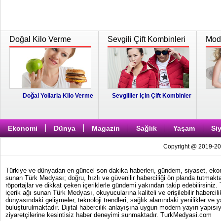
Doğal Kilo Verme
Sevgili Çift Kombinleri
Moda
Doğal Yollarla Kilo Verme
Sevgililer için Çift Kombinler
Ekonomi
Dünya
Magazin
Sağlık
Yaşam
Si
Copyright @ 2019-202
Türkiye ve dünyadan en güncel son dakika haberleri, gündem, siyaset, ekonom
sunan Türk Medyası; doğru, hızlı ve güvenilir haberciliği ön planda tutmakta
röportajlar ve dikkat çeken içeriklerle gündemi yakından takip edebilirsiniz
içerik ağı sunan Türk Medyası, okuyucularına kaliteli ve erişilebilir haber
dünyasındaki gelişmeler, teknoloji trendleri, sağlık alanındaki yenilikler ve 
buluşturulmaktadır. Dijital habercilik anlayışına uygun modern yayın yapısıy
ziyaretçilerine kesintisiz haber deneyimi sunmaktadır. TurkMedyasi.com