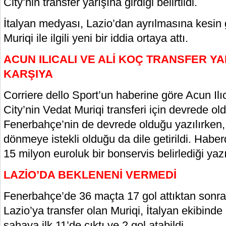
City’nin transfer yarışına girdiği belirtildi.
İtalyan medyası, Lazio’dan ayrılmasına kesin
Muriqi ile ilgili yeni bir iddia ortaya attı.
ACUN ILICALI VE ALİ KOÇ TRANSFER YA
KARŞIYA
Corriere dello Sport’un haberine göre Acun Ilıc
City’nin Vedat Muriqi transferi için devrede old
Fenerbahçe’nin de devrede olduğu yazılırken, 
dönmeye istekli olduğu da dile getirildi. Haber
15 milyon euroluk bir bonservis belirlediği yazı
LAZİO’DA BEKLENENİ VERMEDİ
Fenerbahçe’de 36 maçta 17 gol attıktan sonr
Lazio’ya transfer olan Muriqi, İtalyan ekibind
sahaya ilk 11’de çıktı ve 2 gol atabildi.