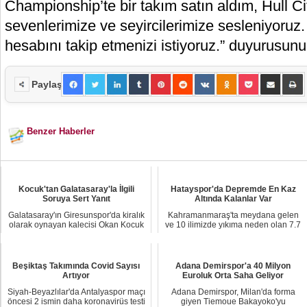
Championship’te bir takım satın aldım, Hull C
sevenlerimize ve seyircilerimize sesleniyoruz.
hesabını takip etmenizi istiyoruz.” duyurusunu
Paylaş
Benzer Haberler
Kocuk'tan Galatasaray'la İlgili
Hatayspor'da Depremde En Kaz
Soruya Sert Yanıt
Altında Kalanlar Var
Galatasaray'ın Giresunspor'da kiralık
Kahramanmaraş'ta meydana gelen
olarak oynayan kalecisi Okan Kocuk
ve 10 ilimizde yıkıma neden olan 7.7
bu sezo...
büyüklüğünde...
Beşiktaş Takımında Covid Sayısı
Adana Demirspor'a 40 Milyon
Artıyor
Euroluk Orta Saha Geliyor
Siyah-Beyazlılar'da Antalyaspor maçı
Adana Demirspor, Milan'da forma
öncesi 2 ismin daha koronavirüs testi
giyen Tiemoue Bakayoko'yu