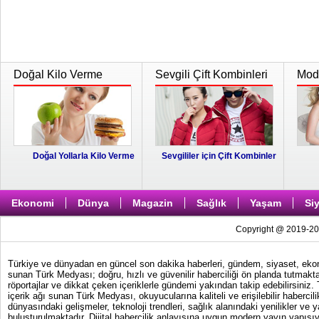
Doğal Kilo Verme
Sevgili Çift Kombinleri
Moda
Doğal Yollarla Kilo Verme
Sevgililer için Çift Kombinler
Ekonomi
Dünya
Magazin
Sağlık
Yaşam
Si
Copyright @ 2019-202
Türkiye ve dünyadan en güncel son dakika haberleri, gündem, siyaset, ekonom
sunan Türk Medyası; doğru, hızlı ve güvenilir haberciliği ön planda tutmakta
röportajlar ve dikkat çeken içeriklerle gündemi yakından takip edebilirsiniz
içerik ağı sunan Türk Medyası, okuyucularına kaliteli ve erişilebilir haber
dünyasındaki gelişmeler, teknoloji trendleri, sağlık alanındaki yenilikler ve 
buluşturulmaktadır. Dijital habercilik anlayışına uygun modern yayın yapısıy