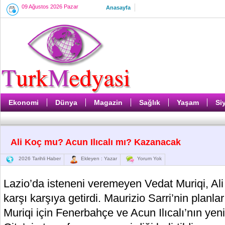
09 Ağustos 2026 Pazar
Anasayfa
Ekonomi
Dünya
Magazin
Sağlık
Yaşam
Si
Ali Koç mu? Acun Ilıcalı mı? Kazanacak
2026 Tarihli Haber
Ekleyen : Yazar
Yorum Yok
Lazio’da isteneni veremeyen Vedat Muriqi, Ali 
karşı karşıya getirdi. Maurizio Sarri’nin plan
Muriqi için Fenerbahçe ve Acun Ilıcalı’nın yeni 