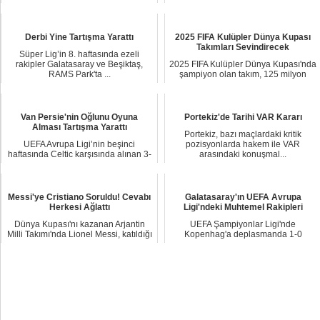
pozit...
renklerine bağlamak iç...
Derbi Yine Tartışma Yarattı
2025 FIFA Kulüpler Dünya Kupası
Takımları Sevindirecek
Süper Lig’in 8. haftasında ezeli
rakipler Galatasaray ve Beşiktaş,
2025 FIFA Kulüpler Dünya Kupası'nda
RAMS Park'ta ...
şampiyon olan takım, 125 milyon
dolarlık kaz...
Van Persie'nin Oğlunu Oyuna
Portekiz'de Tarihi VAR Kararı
Alması Tartışma Yarattı
Portekiz, bazı maçlardaki kritik
UEFA Avrupa Ligi’nin beşinci
pozisyonlarda hakem ile VAR
haftasında Celtic karşısında alınan 3-
arasındaki konuşmal...
1’lik yenilgi...
Messi'ye Cristiano Soruldu! Cevabı
Galatasaray'ın UEFA Avrupa
Herkesi Ağlattı
Ligi'ndeki Muhtemel Rakipleri
Dünya Kupası'nı kazanan Arjantin
UEFA Şampiyonlar Ligi'nde
Milli Takımı'nda Lionel Messi, katıldığı
Kopenhag'a deplasmanda 1-0
bir pr...
mağlup olan Galatasaray, UE...