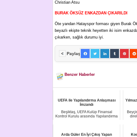
Christian Atsu
BURAK ÖKSÜZ ENKAZDAN ÇIKARILDI
Öte yandan Hatayspor forması giyen Burak Öks
beyazlı ekipte teknik heyetten iki isim enkazd
çıkarken, sağlık durumu iyi.
Paylaş
Benzer Haberler
UEFA ile Yapılandırma Anlaşması
Yılmaz
İmzandı
Beşiktaş, UEFA Kulüp Finansal
Beyçi
Kontrol Kurulu arasında Yapılandırma
dire
Anlaşması imz...
Arda Güler En İyi Çıkış Yapan
Koc