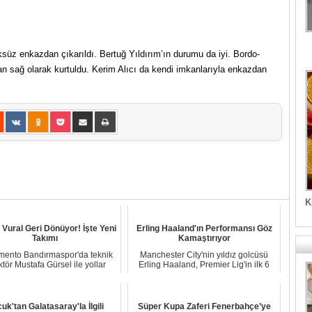
üz enkazdan çıkarıldı. Bertuğ Yıldırım’ın durumu da iyi. Bordo-
an sağ olarak kurtuldu. Kerim Alıcı da kendi imkanlarıyla enkazdan
K
 Vural Geri Dönüyor! İşte Yeni
Erling Haaland'ın Performansı Göz
Takımı
Kamaştırıyor
mento Bandırmaspor'da teknik
Manchester City'nin yıldız golcüsü
ktör Mustafa Gürsel ile yollar
Erling Haaland, Premier Lig'in ilk 6
ayrıldı. Sp...
haftasın...
uk'tan Galatasaray'la İlgili
Süper Kupa Zaferi Fenerbahçe’ye