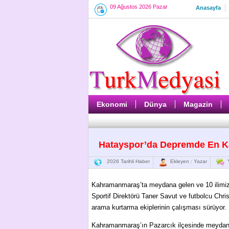
09 Ağustos 2026 Pazar
Anasayfa
Ekonomi
Dünya
Magazin
Hatayspor’da Depremde En Ka
2026 Tarihli Haber
Ekleyen : Yazar
Y
Kahramanmaraş’ta meydana gelen ve 10 ilimi
Sportif Direktörü Taner Savut ve futbolcu Chris
arama kurtarma ekiplerinin çalışması sürüyor.
Kahramanmaraş’ın Pazarcık ilçesinde meydana 