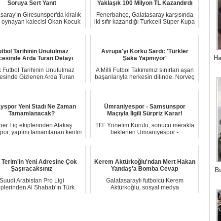
Soruya Sert Yanıt
Yaklaşık 100 Milyon TL Kazandırdı
saray'ın Giresunspor'da kiralık
Fenerbahçe, Galatasaray karşısında
k oynayan kalecisi Okan Kocuk
iki sıfır kazandığı Turkcell Süper Kupa
bu sezo...
final...
utbol Tarihinin Unutulmaz
Avrupa'yı Korku Sardı: 'Türkler
Ha
esinde Arda Turan Detayı
Şaka Yapmıyor'
 Futbol Tarihinin Unutulmaz
A Milli Futbol Takımımız sınırları aşan
esinde Gizlenen Arda Turan
başarılarıyla herkesin dilinde. Norveç
Detayı Yeniden Gün...
b...
yspor Yeni Stadı Ne Zaman
Ümraniyespor - Samsunspor
Tamamlanacak?
Maçıyla İlgili Sürpriz Karar!
er Lig ekiplerinden Atakaş
TFF Yönetim Kurulu, sonucu merakla
por, yapımı tamamlanan kentin
beklenen Ümraniyespor -
yeni stadında ...
Samsunspor maçıyla il...
h Terim'in Yeni Adresine Çok
Kerem Aktürkoğlu'ndan Mert Hakan
Şaşıracaksınız
Yandaş'a Bomba Cevap
B
Suudi Arabistan Pro Ligi
Galatasaraylı futbolcu Kerem
plerinden Al Shabab'ın Türk
Aktürkoğlu, sosyal medya
futbolunun efsane tekni...
hesabından yaptığı açıklam...