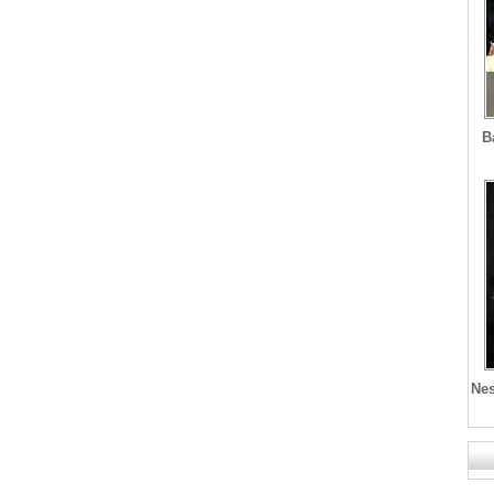
B
Nes