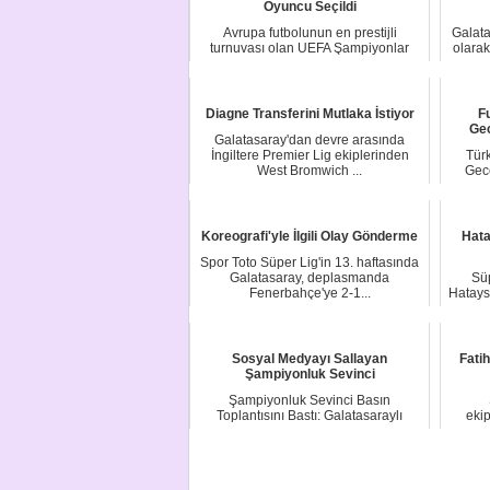
Oyuncu Seçildi
Avrupa futbolunun en prestijli
Galata
turnuvası olan UEFA Şampiyonlar
olara
Ligi'nde 2026 sez...
Diagne Transferini Mutlaka İstiyor
F
Gec
Galatasaray'dan devre arasında
İngiltere Premier Lig ekiplerinden
Türk
West Bromwich ...
Gec
Koreografi'yle İlgili Olay Gönderme
Hata
Spor Toto Süper Lig'in 13. haftasında
Galatasaray, deplasmanda
Süp
Fenerbahçe'ye 2-1...
Hatays
Sosyal Medyayı Sallayan
Fati
Şampiyonluk Sevinci
Şampiyonluk Sevinci Basın
Toplantısını Bastı: Galatasaraylı
ekip
Futbolculardan Okan ...