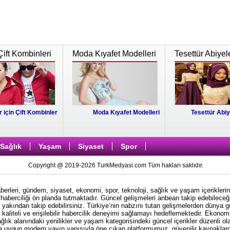
Çift Kombinleri
Moda Kıyafet Modelleri
Tesettür Abiyel
r için Çift Kombinler
Moda Kıyafet Modelleri
Tesettür Abiy
Sağlık
Yaşam
Siyaset
Spor
Copyright @ 2019-2026 TurkMedyasi.com Tüm hakları saklıdır.
rleri, gündem, siyaset, ekonomi, spor, teknoloji, sağlık ve yaşam içeriklerin
haberciliği ön planda tutmaktadır. Güncel gelişmeleri anbean takip edebileceği
i yakından takip edebilirsiniz. Türkiye’nin nabzını tutan gelişmelerden dünya 
kaliteli ve erişilebilir habercilik deneyimi sağlamayı hedeflemektedir. Ekonom
ağlık alanındaki yenilikler ve yaşam kategorisindeki güncel içerikler düzenli ol
ına uygun modern yayın yapısıyla öne çıkan platformumuz, güvenilir kaynaklardan