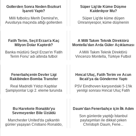
Gollerden Sonra Neden Bozkurt
Süper Lig'de Küme Düşme
İşareti Yaptı?
Kaldırılıyor Mu?
Milli futbolcu Merih Demiral'ın,
Süper Lig'de küme düşen
Avusturya maçında attığı gollerden
Ümraniyespor, küme düşmenin
sonra yaptığ...
kaldırılması için TFF'ye res...
Fatih Terim, Seçil Erzan'a Kaç
A Milli Takım Teknik Direktörü
Milyon Dolar Kaptırdı?
Montella'dan Arda Güler Açıklaması
Banka müdürü Seçil Erzan'ın 'Fatih
A Milli Takım Teknik Direktörü
Terim Fonu' adı altında futbol
Vincenzo Montella, Türkiye Futbol
dünyasını dola...
Federasyonu'nun...
Fenerbahçenin Devler Ligi
Hıncal Uluç, Fatih Terim ve Acun
Rakibinden Bomba Transfer
Ilıcalı'ya da Gönderme Yaptı
Real Madridli Yıldızı Kaptılar
PSV Eindhoven karşısındaki 5-1'lik
Şampiyonlar Ligi 2. eleme turunda
yenilgi sonrası Hıncal Uluç Fatih
Fenerbahçe ile...
Terim ve ya...
Bu Harekete Ronaldo'yu
Daum'dan Fenerbahçe için İlk Adım
Sevmeyenler Bile Üzüldü
Son günlerde yaptığı İstanbul
Manchester United'da çalkantılı
paylaşımları ile dikkat çeken
günler yaşayan Cristiano Ronaldo,
Christoph Daum, Fene...
verdiği röport...