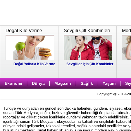
Doğal Kilo Verme
Sevgili Çift Kombinleri
Moda
Doğal Yollarla Kilo Verme
Sevgililer için Çift Kombinler
Ekonomi
Dünya
Magazin
Sağlık
Yaşam
Si
Copyright @ 2019-202
Türkiye ve dünyadan en güncel son dakika haberleri, gündem, siyaset, ekonom
sunan Türk Medyası; doğru, hızlı ve güvenilir haberciliği ön planda tutmakta
röportajlar ve dikkat çeken içeriklerle gündemi yakından takip edebilirsiniz
içerik ağı sunan Türk Medyası, okuyucularına kaliteli ve erişilebilir haber
dünyasındaki gelişmeler, teknoloji trendleri, sağlık alanındaki yenilikler ve 
buluşturulmaktadır. Dijital habercilik anlayışına uygun modern yayın yapısıy