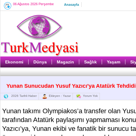
06 Ağustos 2026 Perşembe
Anasayfa
Ekonomi
Dünya
Magazin
Sağlık
Yaşam
Si
Yunan Sunucudan Yusuf Yazıcı’ya Atatürk Tehdidi
2026 Tarihli Haber
Ekleyen : Yazar
Yorum Yok
Yunan takımı Olympiakos’a transfer olan Yusuf
tarafından Atatürk paylaşımı yapmaması konus
Yazıcı’ya, Yunan ekibi ve fanatik bir sunucu t