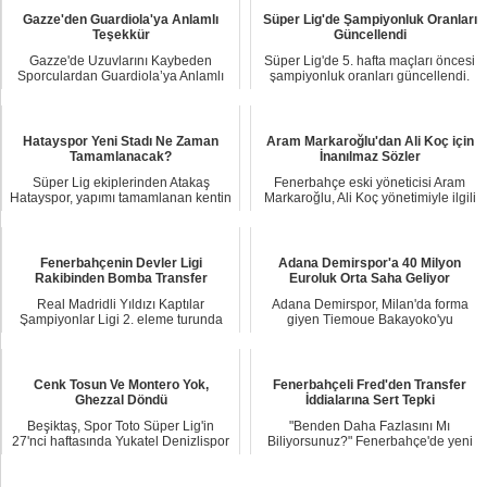
Gazze'den Guardiola'ya Anlamlı
Süper Lig'de Şampiyonluk Oranları
Teşekkür
Güncellendi
Gazze'de Uzuvlarını Kaybeden
Süper Lig'de 5. hafta maçları öncesi
Sporculardan Guardiola’ya Anlamlı
şampiyonluk oranları güncellendi.
Teşekkür Gazze Ş...
Geçen haf...
Hatayspor Yeni Stadı Ne Zaman
Aram Markaroğlu'dan Ali Koç için
Tamamlanacak?
İnanılmaz Sözler
Süper Lig ekiplerinden Atakaş
Fenerbahçe eski yöneticisi Aram
Hatayspor, yapımı tamamlanan kentin
Markaroğlu, Ali Koç yönetimiyle ilgili
yeni stadında ...
çarpıcı a...
Fenerbahçenin Devler Ligi
Adana Demirspor'a 40 Milyon
Rakibinden Bomba Transfer
Euroluk Orta Saha Geliyor
Real Madridli Yıldızı Kaptılar
Adana Demirspor, Milan'da forma
Şampiyonlar Ligi 2. eleme turunda
giyen Tiemoue Bakayoko'yu
Fenerbahçe ile...
renklerine bağlamak iç...
Cenk Tosun Ve Montero Yok,
Fenerbahçeli Fred'den Transfer
Ghezzal Döndü
İddialarına Sert Tepki
Beşiktaş, Spor Toto Süper Lig'in
"Benden Daha Fazlasını Mı
27'nci haftasında Yukatel Denizlispor
Biliyorsunuz?" Fenerbahçe'de yeni
ile oynay...
sezon öncesinde ger...