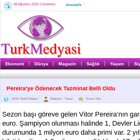
08 Ağustos 2026 Cumartesi
Anasayfa
Ekonomi
Dünya
Magazin
Sağlık
Yaşam
Si
Pereira’ye Ödenecek Tazminat Belli Oldu
2026 Tarihli Haber
Ekleyen : Yazar
Yorum Yok
Sezon başı göreve gelen Vitor Pereira’nın gara
euro. Şampiyon olunması halinde 1, Devler Lig
durumunda 1 milyon euro daha primi var. 2 yıll