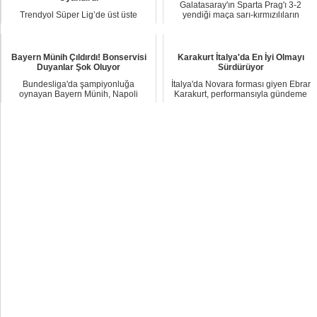
Galatasaray'ın Sparta Prag'ı 3-2
Trendyol Süper Lig’de üst üste
yendiği maça sarı-kırmızılıların
dördüncü, toplamda 26.
başarılı kalec...
şampiyonluğuna ulaşan Gala...
Bayern Münih Çıldırdı! Bonservisi
Karakurt İtalya'da En İyi Olmayı
Duyanlar Şok Oluyor
Sürdürüyor
Bundesliga'da şampiyonluğa
İtalya'da Novara forması giyen Ebrar
oynayan Bayern Münih, Napoli
Karakurt, performansıyla gündeme
forması giyen Victor Osi...
damgasını ...