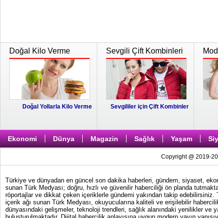
Doğal Kilo Verme
Sevgili Çift Kombinleri
Moda
Doğal Yollarla Kilo Verme
Sevgililer için Çift Kombinler
Ekonomi
Dünya
Magazin
Sağlık
Yaşam
Si
Copyright @ 2019-202
Türkiye ve dünyadan en güncel son dakika haberleri, gündem, siyaset, ekonom
sunan Türk Medyası; doğru, hızlı ve güvenilir haberciliği ön planda tutmakta
röportajlar ve dikkat çeken içeriklerle gündemi yakından takip edebilirsiniz
içerik ağı sunan Türk Medyası, okuyucularına kaliteli ve erişilebilir haber
dünyasındaki gelişmeler, teknoloji trendleri, sağlık alanındaki yenilikler ve 
buluşturulmaktadır. Dijital habercilik anlayışına uygun modern yayın yapısıy