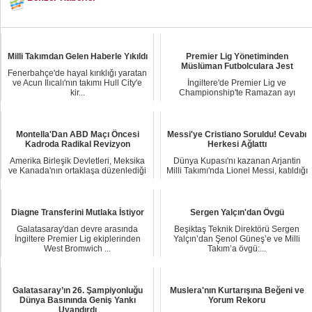
Milli Takımdan Gelen Haberle Yıkıldı
Premier Lig Yönetiminden
Müslüman Futbolculara Jest
Fenerbahçe'de hayal kırıklığı yaratan
ve Acun Ilıcalı'nın takımı Hull City'e
İngiltere'de Premier Lig ve
kir...
Championship'te Ramazan ayı
nedeniyle Müslüman futbo...
Montella'Dan ABD Maçı Öncesi
Messi'ye Cristiano Soruldu! Cevabı
Kadroda Radikal Revizyon
Herkesi Ağlattı
Amerika Birleşik Devletleri, Meksika
Dünya Kupası'nı kazanan Arjantin
ve Kanada'nın ortaklaşa düzenlediği
Milli Takımı'nda Lionel Messi, katıldığı
2026 FI...
bir pr...
Diagne Transferini Mutlaka İstiyor
Sergen Yalçın'dan Övgü
Galatasaray'dan devre arasında
Beşiktaş Teknik Direktörü Sergen
İngiltere Premier Lig ekiplerinden
Yalçın’dan Şenol Güneş’e ve Milli
West Bromwich ...
Takım’a övgü:...
Galatasaray’ın 26. Şampiyonluğu
Muslera'nın Kurtarışına Beğeni ve
Dünya Basınında Geniş Yankı
Yorum Rekoru
Uyandırdı