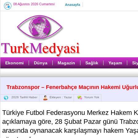
08 Ağustos 2026 Cumartesi
Anasayfa
Ekonomi
Dünya
Magazin
Sağlık
Yaşam
Si
Trabzonspor – Fenerbahçe Maçının Hakemi Uğurl
2026 Tarihli Haber
Ekleyen : Yazar
Yorum Yok
Türkiye Futbol Federasyonu Merkez Hakem Ku
açıklamaya göre, 28 Şubat Pazar günü Trabz
arasında oynanacak karşılaşmayı hakem Yaş