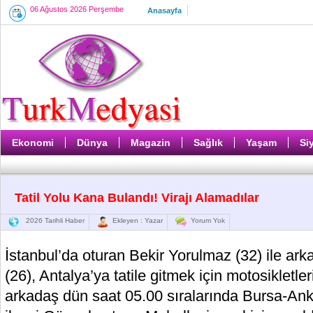
06 Ağustos 2026 Perşembe
Anasayfa
Ekonomi
Dünya
Magazin
Sağlık
Yaşam
Si
Tatil Yolu Kana Bulandı! Virajı Alamadılar
2026 Tarihli Haber
Ekleyen : Yazar
Yorum Yok
İstanbul’da oturan Bekir Yorulmaz (32) ile a
(26), Antalya’ya tatile gitmek için motosikletleri
arkadaş dün saat 05.00 sıralarında Bursa-An