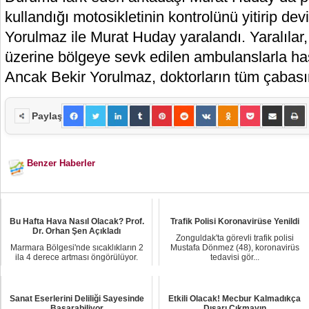
kullandığı motosikletinin kontrolünü yitirip dev
Yorulmaz ile Murat Huday yaralandı. Yaralılar,
üzerine bölgeye sevk edilen ambulanslarla has
Ancak Bekir Yorulmaz, doktorların tüm çabasın
Paylaş
Benzer Haberler
Bu Hafta Hava Nasıl Olacak? Prof.
Trafik Polisi Koronavirüse Yenildi
Dr. Orhan Şen Açıkladı
Zonguldak'ta görevli trafik polisi
Marmara Bölgesi'nde sıcaklıkların 2
Mustafa Dönmez (48), koronavirüs
ila 4 derece artması öngörülüyor.
tedavisi gör...
Önümüzdeki...
Sanat Eserlerini Deliliği Sayesinde
Etkili Olacak! Mecbur Kalmadıkça
Başarabiliyor
Dışarı Çıkmayın