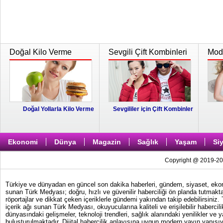
Doğal Kilo Verme
Sevgili Çift Kombinleri
Moda
Doğal Yollarla Kilo Verme
Sevgililer için Çift Kombinler
Ekonomi
Dünya
Magazin
Sağlık
Yaşam
Si
Copyright @ 2019-202
Türkiye ve dünyadan en güncel son dakika haberleri, gündem, siyaset, ekonom
sunan Türk Medyası; doğru, hızlı ve güvenilir haberciliği ön planda tutmakta
röportajlar ve dikkat çeken içeriklerle gündemi yakından takip edebilirsiniz
içerik ağı sunan Türk Medyası, okuyucularına kaliteli ve erişilebilir haber
dünyasındaki gelişmeler, teknoloji trendleri, sağlık alanındaki yenilikler ve 
buluşturulmaktadır. Dijital habercilik anlayışına uygun modern yayın yapısıy