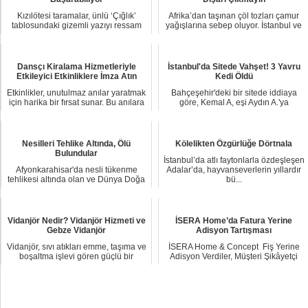
Kızılötesi taramalar, ünlü ‘Çığlık’
Afrika’dan taşınan çöl tozları çamur
tablosundaki gizemli yazıyı ressam
yağışlarına sebep oluyor. İstanbul ve
Edvard Mu...
İzmir...
Dansçı Kiralama Hizmetleriyle
İstanbul'da Sitede Vahşet! 3 Yavru
Etkileyici Etkinliklere İmza Atın
Kedi Öldü
Etkinlikler, unutulmaz anılar yaratmak
Bahçeşehir'deki bir sitede iddiaya
için harika bir fırsat sunar. Bu anılara
göre, Kemal A, eşi Aydın A.'ya
...
saldırdığı ger...
Nesilleri Tehlike Altında, Ölü
Kölelikten Özgürlüğe Dörtnala
Bulundular
İstanbul’da atlı faytonlarla özdeşleşen
Afyonkarahisar'da nesli tükenme
Adalar’da, hayvanseverlerin yıllardır
tehlikesi altında olan ve Dünya Doğa
bü...
ve Doğal Ka...
Vidanjör Nedir? Vidanjör Hizmeti ve
İSERA Home’da Fatura Yerine
Gebze Vidanjör
Adisyon Tartışması
Vidanjör, sıvı atıkları emme, taşıma ve
İSERA Home & Concept Fiş Yerine
boşaltma işlevi gören güçlü bir
Adisyon Verdiler, Müşteri Şikâyetçi
araçtır....
Oldu ...