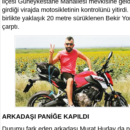
ilçesi Güneykestane Mahallesi mevkisine geld
girdiği virajda motosikletinin kontrolünü yitirdi
birlikte yaklaşık 20 metre sürüklenen Bekir Yo
çarptı.
ARKADAŞI PANİĞE KAPILDI
Durumu fark eden arkadaşı Murat Huday da p