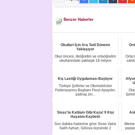
Benzer Haberler
Okullari İçin Ara Tatil Dönemi
Ord
Yaklaşıyor
Okul öncesi, ilköğretim ve ortaöğretim
Ordu'
okullarındaki yaklaşık 18 milyon
sahib
öğrenci ...
Kış Lastiği Uygulaması Başlıyor
Afyon
U
Türkiye Şoförler ve Otomobilciler
Federasyonu Başkanı Fevzi Apaydın,
Ola
patinaj zin...
Şehir
Sivas'ta Katliam Gibi Kaza! 9 Kişi
An
Hayatını Kaybetti
Son dakika haberine göre Sivas Valisi
Meme d
Salih Ayhan, Gölova ilçesinde 2
yaşlan
aracın çar...