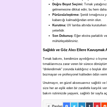
Doğru Boyut Seçimi:
Tırnak yatağınıza
gelmemesine dikkat edin; bu hem daha d
Pürüzsüzleştirme:
Şeridi tırnağınıza y
kabarcığı kalmadığından emin olun.
Kurutma:
UV lamba altında kuruturken s
yeterlidir.
Son Dokunuş:
Eğer ekstra parlaklık ve
mühürleyebilirsiniz.
Sağlıklı ve Göz Alıcı Ellere Kavuşmak 
Tırnak bakımı, kendimize ayırdığımız o kıymet
tırnaklarımıza zarar veren bir sürece dönüştürmek
“dinlendirmek” zorunda kaldığınız o boşluk döne
bozmayan ve profesyonel kaliteden ödün vermey
Unutmayın, en güzel aksesuarınız sağlıklı ve bak
size her an eşlik eden bir zarafetle karşılık v
bakım rutininizde yepyeni, sağlıklı bir sayfa
Paylaş