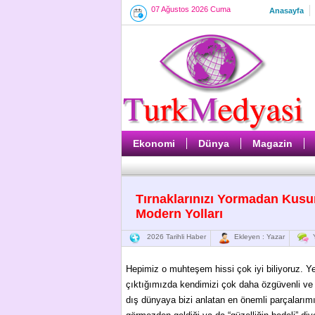
07 Ağustos 2026 Cuma
Anasayfa
Ekonomi
Dünya
Magazin
Tırnaklarınızı Yormadan Ku
Modern Yolları
2026 Tarihli Haber
Ekleyen : Yazar
Y
Hepimiz o muhteşem hissi çok iyi biliyoruz. Yen
çıktığımızda kendimizi çok daha özgüvenli ve
dış dünyaya bizi anlatan en önemli parçaları