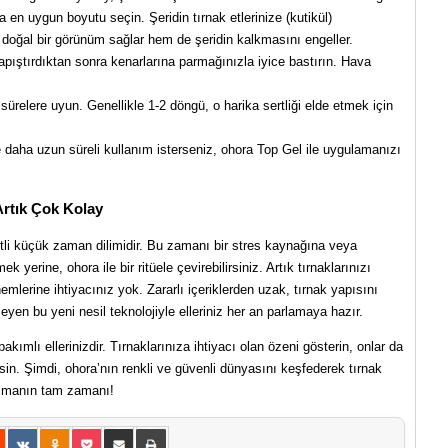
 en uygun boyutu seçin. Şeridin tırnak etlerinize (kutikül)
oğal bir görünüm sağlar hem de şeridin kalkmasını engeller.
apıştırdıktan sonra kenarlarına parmağınızla iyice bastırın. Hava
ürelere uyun. Genellikle 1-2 döngü, o harika sertliği elde etmek için
 daha uzun süreli kullanım isterseniz, ohora Top Gel ile uygulamanızı
Artık Çok Kolay
li küçük zaman dilimidir. Bu zamanı bir stres kaynağına veya
 yerine, ohora ile bir ritüele çevirebilirsiniz. Artık tırnaklarınızı
mlerine ihtiyacınız yok. Zararlı içeriklerden uzak, tırnak yapısını
en bu yeni nesil teknolojiyle elleriniz her an parlamaya hazır.
ımlı ellerinizdir. Tırnaklarınıza ihtiyacı olan özeni gösterin, onlar da
ersin. Şimdi, ohora’nın renkli ve güvenli dünyasını keşfederek tırnak
 açmanın tam zamanı!