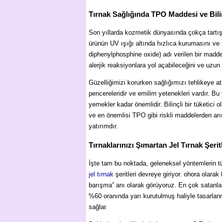
Tırnak Sağlığında TPO Maddesi ve Bili
Son yıllarda kozmetik dünyasında çokça tartışıl
ürünün UV ışığı altında hızlıca kurumasını ve
diphenylphosphine oxide) adı verilen bir madde
alerjik reaksiyonlara yol açabileceğini ve uzun
Güzelliğimizi korurken sağlığımızı tehlikeye 
pencereleridir ve emilim yetenekleri vardır. B
yemekler kadar önemlidir. Bilinçli bir tüketici
ve en önemlisi TPO gibi riskli maddelerden ar
yatırımdır.
Tırnaklarınızı Şımartan Jel Tırnak Şerit
İşte tam bu noktada, geleneksel yöntemlerin t
jel tırnak
şeritleri devreye giriyor. ohora olarak 
barışma” anı olarak görüyoruz. En çok satanlar 
%60 oranında yarı kurutulmuş haliyle tasarlanm
sağlar.