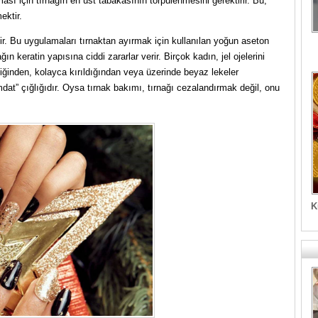
ası için tırnağın en üst tabakasının törpülenmesini gerektirir. Bu,
ektir.
r. Bu uygulamaları tırnaktan ayırmak için kullanılan yoğun aseton
n keratin yapısına ciddi zararlar verir. Birçok kadın, jel ojelerini
ldiğinden, kolayca kırıldığından veya üzerinde beyaz lekeler
mdat” çığlığıdır. Oysa tırnak bakımı, tırnağı cezalandırmak değil, onu
.
K