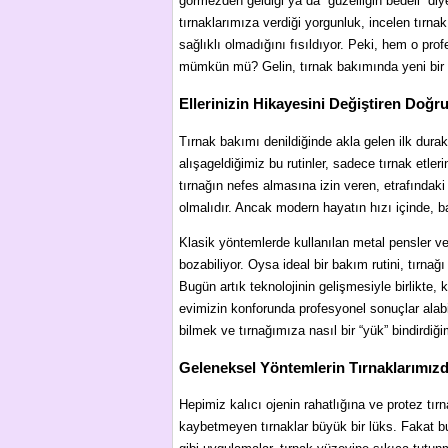
görmezden geldiği ya da “güzelliğin bedeli” diy
tırnaklarımıza verdiği yorgunluk, incelen tırn
sağlıklı olmadığını fısıldıyor. Peki, hem o pr
mümkün mü? Gelin, tırnak bakımında yeni bir 
Ellerinizin Hikayesini Değiştiren Doğr
Tırnak bakımı denildiğinde akla gelen ilk dur
alışageldiğimiz bu rutinler, sadece tırnak etle
tırnağın nefes almasına izin veren, etrafındak
olmalıdır. Ancak modern hayatın hızı içinde, ba
Klasik yöntemlerde kullanılan metal pensler ve
bozabiliyor. Oysa ideal bir bakım rutini, tırna
Bugün artık teknolojinin gelişmesiyle birlikte,
evimizin konforunda profesyonel sonuçlar alabil
bilmek ve tırnağımıza nasıl bir “yük” bindirdiği
Geleneksel Yöntemlerin Tırnaklarımızd
Hepimiz kalıcı ojenin rahatlığına ve protez tı
kaybetmeyen tırnaklar büyük bir lüks. Fakat bu