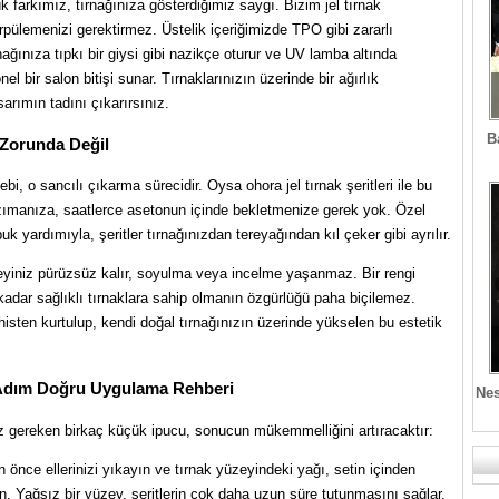
 farkımız, tırnağınıza gösterdiğimiz saygı. Bizim jel tırnak
örpülemenizi gerektirmez. Üstelik içeriğimizde TPO gibi zararlı
nağınıza tıpkı bir giysi gibi nazikçe oturur ve UV lamba altında
 bir salon bitişi sunar. Tırnaklarınızın üzerinde bir ağırlık
rımın tadını çıkarırsınız.
B
Zorunda Değil
i, o sancılı çıkarma sürecidir. Oysa ohora jel tırnak şeritleri ile bu
zımanıza, saatlerce asetonun içinde bekletmenize gerek yok. Özel
yardımıyla, şeritler tırnağınızdan tereyağından kıl çeker gibi ayrılır.
eyiniz pürüzsüz kalır, soyulma veya incelme yaşanmaz. Bir rengi
adar sağlıklı tırnaklara sahip olmanın özgürlüğü paha biçilemez.
histen kurtulup, kendi doğal tırnağınızın üzerinde yükselen bu estetik
ım Adım Doğru Uygulama Rehberi
Nes
 gereken birkaç küçük ipucu, sonucun mükemmelliğini artıracaktır:
ce ellerinizi yıkayın ve tırnak yüzeyindeki yağı, setin içinden
in. Yağsız bir yüzey, şeritlerin çok daha uzun süre tutunmasını sağlar.