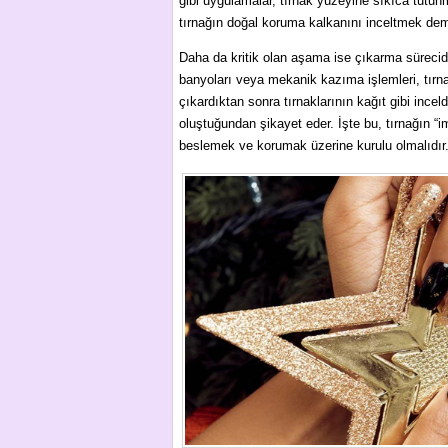
gibi uygulamalar, tırnak yüzeyine sıkıca tutunm
tırnağın doğal koruma kalkanını inceltmek dem
Daha da kritik olan aşama ise çıkarma sürecidi
banyoları veya mekanik kazıma işlemleri, tırnağı
çıkardıktan sonra tırnaklarının kağıt gibi ince
oluştuğundan şikayet eder. İşte bu, tırnağın “i
beslemek ve korumak üzerine kurulu olmalıdır