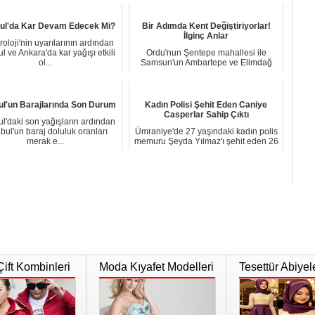
bul'da Kar Devam Edecek Mi?
Bir Adımda Kent Değiştiriyorlar!
İlginç Anlar
oloji'nin uyarılarının ardından
ul ve Ankara'da kar yağışı etkili
Ordu'nun Şentepe mahallesi ile
ol...
Samsun'un Ambartepe ve Elimdağ
mahallelerini evle...
ul'un Barajlarında Son Durum
Kadın Polisi Şehit Eden Caniye
Casperlar Sahip Çıktı
ul'daki son yağışların ardından
nbul'un baraj doluluk oranları
Ümraniye'de 27 yaşındaki kadın polis
merak e...
memuru Şeyda Yılmaz'ı şehit eden 26
suç kay...
Çift Kombinleri
Moda Kıyafet Modelleri
Tesettür Abiyel