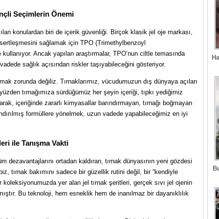
nçli Seçimlerin Önemi
an konulardan biri de içerik güvenliği. Birçok klasik jel oje markası,
 sertleşmesini sağlamak için TPO (Trimethylbenzoyl
 kullanıyor. Ancak yapılan araştırmalar, TPO’nun ciltle temasında
Ha
 vadede sağlık açısından riskler taşıyabileceğini gösteriyor.
atmak zorunda değiliz. Tırnaklarımız, vücudumuzun dış dünyaya açılan
u yüzden tırnağımıza sürdüğümüz her şeyin içeriği, tıpkı yediğimiz
 olarak, içeriğinde zararlı kimyasallar barındırmayan, tırnağı boğmayan
ındırılmış formüllere yönelmek, uzun vadede yapabileceğimiz en iyi
leri ile Tanışma Vakti
üm dezavantajlarını ortadan kaldıran, tırnak dünyasının yeni gözdesi
B
biz, tırnak bakımını sadece bir güzellik rutini değil, bir “kendiyle
koleksiyonumuzda yer alan jel tırnak şeritleri, gerçek sıvı jel ojenin
ıştır. Bu teknoloji, hem esneklik hem de inanılmaz bir dayanıklılık