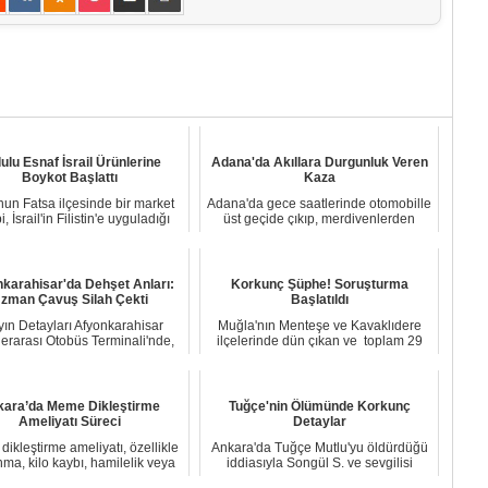
ulu Esnaf İsrail Ürünlerine
Adana'da Akıllara Durgunluk Veren
Boykot Başlattı
Kaza
nun Fatsa ilçesinde bir market
Adana'da gece saatlerinde otomobille
i, İsrail'in Filistin'e uyguladığı
üst geçide çıkıp, merdivenlerden
sald...
inişte kor...
karahisar'da Dehşet Anları:
Korkunç Şüphe! Soruşturma
zman Çavuş Silah Çekti
Başlatıldı
yın Detayları Afyonkarahisar
Muğla'nın Menteşe ve Kavaklıdere
lerarası Otobüs Terminali'nde,
ilçelerinde dün çıkan ve toplam 29
15 dakika g...
hektar alan...
kara’da Meme Dikleştirme
Tuğçe'nin Ölümünde Korkunç
Ameliyatı Süreci
Detaylar
ikleştirme ameliyatı, özellikle
Ankara'da Tuğçe Mutlu'yu öldürdüğü
ma, kilo kaybı, hamilelik veya
iddiasıyla Songül S. ve sevgilisi
emzir...
Oğuzhan Kar...