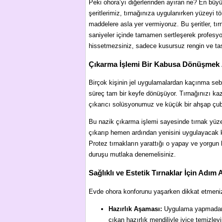
Peki ohora’yı diğerlerinden ayıran ne? En büyük
şeritlerimiz, tırnağınıza uygulanırken yüzeyi t
maddelere asla yer vermiyoruz. Bu şeritler, tır
saniyeler içinde tamamen sertleşerek profesyonel
hissetmezsiniz, sadece kusursuz rengin ve tasa
Çıkarma İşlemi Bir Kabusa Dönüşmek 
Birçok kişinin jel uygulamalardan kaçınma sebeb
süreç tam bir keyfe dönüşüyor. Tırnağınızı ka
çıkarıcı solüsyonumuz ve küçük bir ahşap çubuk 
Bu nazik çıkarma işlemi sayesinde tırnak yüz
çıkarıp hemen ardından yenisini uygulayacak k
Protez tırnakların yarattığı o yapay ve yorgun 
duruşu mutlaka denemelisiniz.
Sağlıklı ve Estetik Tırnaklar İçin Ad
Evde ohora konforunu yaşarken dikkat etmeniz
Hazırlık Aşaması:
Uygulama yapmadan ön
çıkan hazırlık mendiliyle iyice temizley