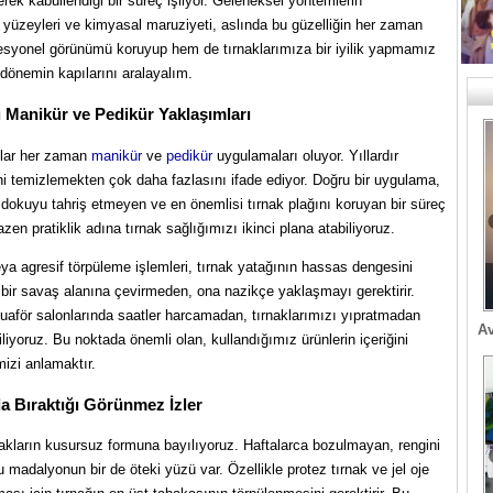
erek kabullendiği bir süreç işliyor. Geleneksel yöntemlerin
ak yüzeyleri ve kimyasal maruziyeti, aslında bu güzelliğin her zaman
ofesyonel görünümü koruyup hem de tırnaklarımıza bir iyilik yapmamız
dönemin kapılarını aralayalım.
u Manikür ve Pedikür Yaklaşımları
aklar her zaman
manikür
ve
pedikür
uygulamaları oluyor. Yıllardır
rini temizlemekten çok daha fazlasını ifade ediyor. Doğru bir uygulama,
i dokuyu tahriş etmeyen ve en önemlisi tırnak plağını koruyan bir süreç
zen pratiklik adına tırnak sağlığımızı ikinci plana atabiliyoruz.
ya agresif törpüleme işlemleri, tırnak yatağının hassas dengesini
ğı bir savaş alanına çevirmeden, ona nazikçe yaklaşmayı gerektirir.
 kuaför salonlarında saatler harcamadan, tırnaklarımızı yıpratmadan
Av
iyoruz. Bu noktada önemli olan, kullandığımız ürünlerin içeriğini
mizi anlamaktır.
a Bıraktığı Görünmez İzler
rnakların kusursuz formuna bayılıyoruz. Haftalarca bozulmayan, rengini
 madalyonun bir de öteki yüzü var. Özellikle protez tırnak ve jel oje