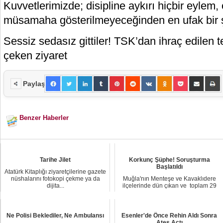
Kuvvetlerimizde; disipline aykırı hiçbir eylem
müsamaha gösterilmeyeceğinden en ufak bir 
Sessiz sedasız gittiler! TSK’dan ihraç edilen
çeken ziyaret
Paylaş
Benzer Haberler
Tarihe Jilet
Korkunç Şüphe! Soruşturma
Başlatıldı
Atatürk Kitaplığı ziyaretçilerine gazete
nüshalarını fotokopi çekme ya da
Muğla'nın Menteşe ve Kavaklıdere
dijita...
ilçelerinde dün çıkan ve toplam 29
hektar alan...
Ne Polisi Beklediler, Ne Ambulansı
Esenler'de Önce Rehin Aldı Sonra
Ateş Açtı