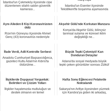
İstanbul'un Çekmeköy ilçesinde cipe
düzenlenen silahlı saldırı güvenlik
İstanbul'un Esenler ilçesinde
kamerası...
Tekstilkent'te boşanma aşamasında
olduğu eşinin iş...
Aynı Aileden 8 Kişi Koronavirüsten
Akşehir Gölü'nde Korkutan Manzara
öldü
Konya'da Akşehir Gölü, bilinçsiz
Rize'nin Güneysu ilçesinde Ahmet
tarımsal sulama ve küresel iklim
Genç (43) koronavirüs nedeniyle
değişikliği ne...
hayatını kaybet...
İfade Verdi, Adli Kontrolle Serbest
Büyük Tepki Çekmişti! Kan
Donduran Detaylar
Anadolu Cumhuriyet Başsavcılığınca,
gazeteci Kutlu Adalı'nın Kıbrıs'ta
Adana'da sosyal medyada büyük
öldürülme...
tepki çeken görüntüler sonrası Zülküf
Coşkun (36) ...
İlişkilerde Duygusal Yorgunluk:
Hafta Sonu Eğlencesi Felaketle
Belirtileri ve Çözüm Yolları
Noktalandı
İlişkiler hayatımızda mutluluğun ve
Sakarya'nın Arifiye ilçesinden yüzmek
destek olmanın en temel
için Kandıra'ya giden iki arkadaş,
kaynaklarından birid...
dalgala...