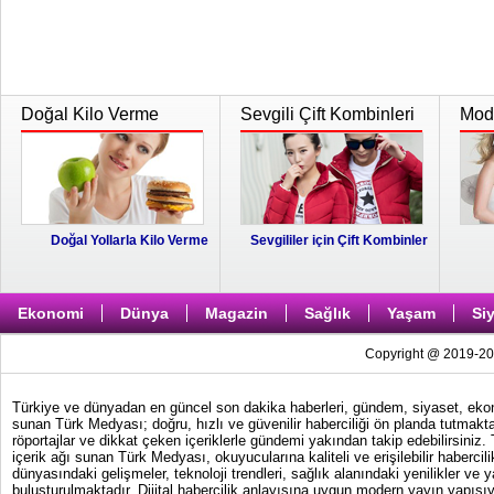
Doğal Kilo Verme
Sevgili Çift Kombinleri
Moda
Doğal Yollarla Kilo Verme
Sevgililer için Çift Kombinler
Ekonomi
Dünya
Magazin
Sağlık
Yaşam
Si
Copyright @ 2019-202
Türkiye ve dünyadan en güncel son dakika haberleri, gündem, siyaset, ekonom
sunan Türk Medyası; doğru, hızlı ve güvenilir haberciliği ön planda tutmakta
röportajlar ve dikkat çeken içeriklerle gündemi yakından takip edebilirsiniz
içerik ağı sunan Türk Medyası, okuyucularına kaliteli ve erişilebilir haber
dünyasındaki gelişmeler, teknoloji trendleri, sağlık alanındaki yenilikler ve 
buluşturulmaktadır. Dijital habercilik anlayışına uygun modern yayın yapısıy