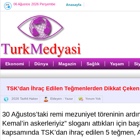
06 Ağustos 2026 Perşembe
Anasayfa
Ekonomi
Dünya
Magazin
Sağlık
Yaşam
Si
TSK’dan İhraç Edilen Teğmenlerden Dikkat Çeken 
2026 Tarihli Haber
Ekleyen : Yazar
Yorum Yok
30 Ağustos’taki remi mezuniyet töreninin ardın
Kemal’in askerleriyiz” sloganı attıkları için ba
kapsamında TSK’dan ihraç edilen 5 teğmen, Anı