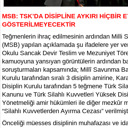
MSB: TSK’DA DİSİPLİNE AYKIRI HİÇBİ
GÖSTERİLMEYECEKTİR
Teğmenlerin ihraç edilmesinin ardından Milli
(MSB) yapılan açıklamada şu ifadelere yer ver
Okulu Sancak Devir Teslim ve Mezuniyet Tör
kamuoyuna yansıyan görüntülerin ardından başl
soruşturmaları kapsamında; Millî Savunma Ba
Kurulu tarafından sıralı 3 disiplin amirine, Ka
Disiplin Kurulu tarafından 5 teğmene Türk Silah
Kanunu ve Türk Silahlı Kuvvetleri Yüksek Disip
Yönetmeliği amir hükümleri ile diğer mezkûr 
“Silahlı Kuvvetlerden Ayırma Cezası” verilmişti
Önceliği müesses disiplinin muhafazası ve ida