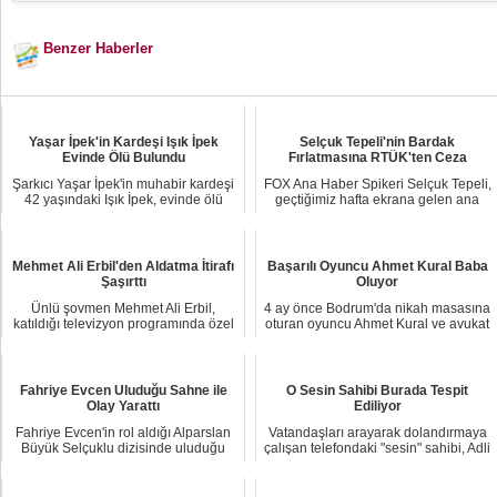
Benzer Haberler
Yaşar İpek'in Kardeşi Işık İpek
Selçuk Tepeli'nin Bardak
Evinde Ölü Bulundu
Fırlatmasına RTÜK'ten Ceza
Şarkıcı Yaşar İpek'in muhabir kardeşi
FOX Ana Haber Spikeri Selçuk Tepeli,
42 yaşındaki Işık İpek, evinde ölü
geçtiğimiz hafta ekrana gelen ana
bulundu...
haber bül...
Mehmet Ali Erbil'den Aldatma İtirafı
Başarılı Oyuncu Ahmet Kural Baba
Şaşırttı
Oluyor
Ünlü şovmen Mehmet Ali Erbil,
4 ay önce Bodrum'da nikah masasına
katıldığı televizyon programında özel
oturan oyuncu Ahmet Kural ve avukat
hayatı hakkı...
Çağla Giz...
Fahriye Evcen Uluduğu Sahne ile
O Sesin Sahibi Burada Tespit
Olay Yarattı
Ediliyor
Fahriye Evcen'in rol aldığı Alparslan
Vatandaşları arayarak dolandırmaya
Büyük Selçuklu dizisinde uluduğu
çalışan telefondaki "sesin" sahibi, Adli
sahne sos...
Tıp ...