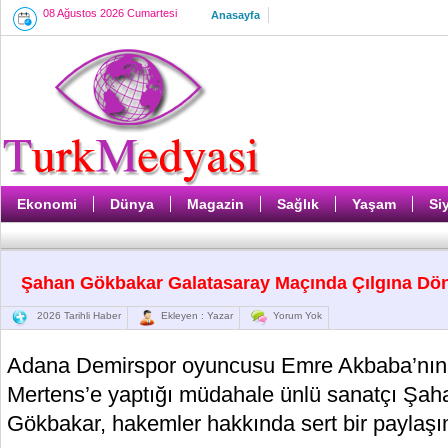
08 Ağustos 2026 Cumartesi
Anasayfa
Ekonomi
Dünya
Magazin
Sağlık
Yaşam
Si
Şahan Gökbakar Galatasaray Maçında Çılgına Dö
2026 Tarihli Haber
Ekleyen : Yazar
Yorum Yok
Adana Demirspor oyuncusu Emre Akbaba’nın,
Mertens’e yaptığı müdahale ünlü sanatçı Şahan
Gökbakar, hakemler hakkında sert bir paylaşı