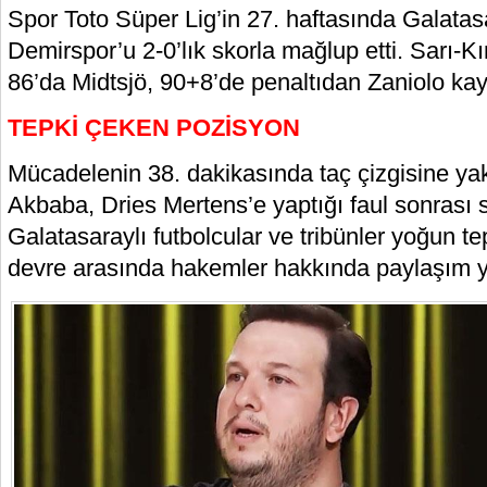
Spor Toto Süper Lig’in 27. haftasında Galata
Demirspor’u 2-0’lık skorla mağlup etti. Sarı-Kırm
86’da Midtsjö, 90+8’de penaltıdan Zaniolo kay
TEPKİ ÇEKEN POZİSYON
Mücadelenin 38. dakikasında taç çizgisine ya
Akbaba, Dries Mertens’e yaptığı faul sonrası s
Galatasaraylı futbolcular ve tribünler yoğun te
devre arasında hakemler hakkında paylaşım y