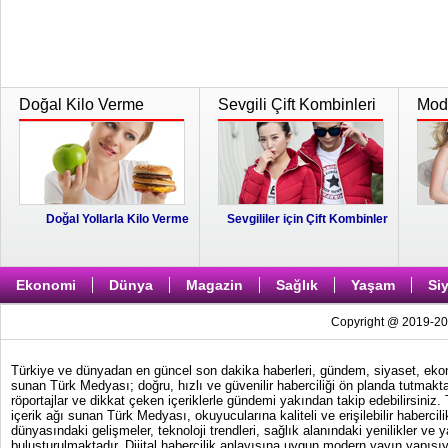
Doğal Kilo Verme
Sevgili Çift Kombinleri
Moda
Doğal Yollarla Kilo Verme
Sevgililer için Çift Kombinler
Ekonomi
Dünya
Magazin
Sağlık
Yaşam
Si
Copyright @ 2019-202
Türkiye ve dünyadan en güncel son dakika haberleri, gündem, siyaset, ekonom
sunan Türk Medyası; doğru, hızlı ve güvenilir haberciliği ön planda tutmakta
röportajlar ve dikkat çeken içeriklerle gündemi yakından takip edebilirsiniz
içerik ağı sunan Türk Medyası, okuyucularına kaliteli ve erişilebilir haber
dünyasındaki gelişmeler, teknoloji trendleri, sağlık alanındaki yenilikler ve 
buluşturulmaktadır. Dijital habercilik anlayışına uygun modern yayın yapısıy