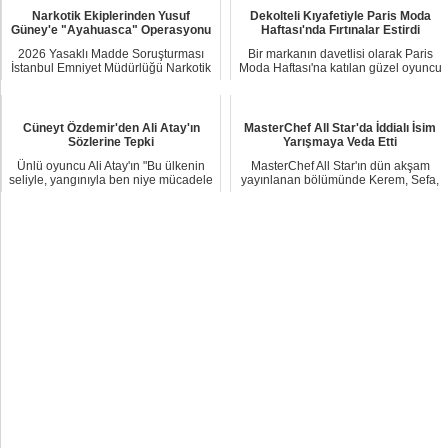
Narkotik Ekiplerinden Yusuf
Dekolteli Kıyafetiyle Paris Moda
Güney'e "Ayahuasca" Operasyonu
Haftası'nda Fırtınalar Estirdi
2026 Yasaklı Madde Soruşturması
Bir markanın davetlisi olarak Paris
İstanbul Emniyet Müdürlüğü Narkotik
Moda Haftası'na katılan güzel oyuncu
Suçlarla Mü...
Hande E...
Cüneyt Özdemir'den Ali Atay'ın
MasterChef All Star'da İddialı İsim
Sözlerine Tepki
Yarışmaya Veda Etti
Ünlü oyuncu Ali Atay'ın "Bu ülkenin
MasterChef All Star'ın dün akşam
seliyle, yangınıyla ben niye mücadele
yayınlanan bölümünde Kerem, Sefa,
ediyor...
Tanya, Azize,...