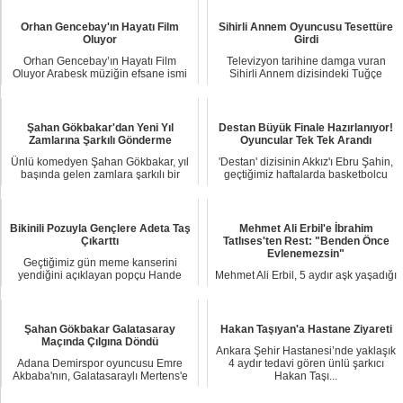
Orhan Gencebay'ın Hayatı Film
Sihirli Annem Oyuncusu Tesettüre
Oluyor
Girdi
Orhan Gencebay’ın Hayatı Film
Televizyon tarihine damga vuran
Oluyor Arabesk müziğin efsane ismi
Sihirli Annem dizisindeki Tuğçe
Orhan Gencebay...
rolüyle hafızala...
Şahan Gökbakar'dan Yeni Yıl
Destan Büyük Finale Hazırlanıyor!
Zamlarına Şarkılı Gönderme
Oyuncular Tek Tek Arandı
Ünlü komedyen Şahan Gökbakar, yıl
'Destan' dizisinin Akkız'ı Ebru Şahin,
başında gelen zamlara şarkılı bir
geçtiğimiz haftalarda basketbolcu
göndermede b...
sevgili...
Bikinili Pozuyla Gençlere Adeta Taş
Mehmet Ali Erbil'e İbrahim
Çıkarttı
Tatlıses'ten Rest: "Benden Önce
Evlenemezsin"
Geçtiğimiz gün meme kanserini
yendiğini açıklayan popçu Hande
Mehmet Ali Erbil, 5 aydır aşk yaşadığı
Yener, konser verm...
40 yaş küçük sevgilisiyle evlilik kararı
...
Şahan Gökbakar Galatasaray
Hakan Taşıyan'a Hastane Ziyareti
Maçında Çılgına Döndü
Ankara Şehir Hastanesi’nde yaklaşık
Adana Demirspor oyuncusu Emre
4 aydır tedavi gören ünlü şarkıcı
Akbaba'nın, Galatasaraylı Mertens'e
Hakan Taşı...
yaptığı müdaha...