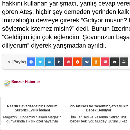
hakkını kullanan yarışmacı, yanlış cevap vere
gören Ateş, hiçbir şey demeden yerinden kalk
İmirzalıoğlu devreye girerek “Gidiyor musun? 
söylemek istemez misin?” dedi. Bunun üzerin
“Geldiğim için çok eğlendim. Şovunuzun başa
diliyorum” diyerek yarışmadan ayrıldı.
Paylaş
Benzer Haberler
Nesrin Cavadzade'nin Bodrum
İdo Tatlıses ve Yasemin Şefkatli İkiz
Sürprizi Evlilik İddiası
Bebek Bekliyor
Magazin Gündemini Salladı Magazin
İdo Tatlıses ve Yasemin Şefkatli ikiz
dünyasında sık sık özel hayatıyla
bebek bekliyor. Müjdeyi 10'uncu kez
gündeme gel...
dede o...