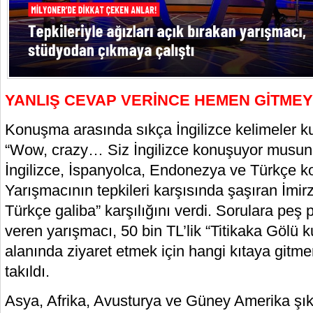
YANLIŞ CEVAP VERİNCE HEMEN GİTMEY
Konuşma arasında sıkça İngilizce kelimeler k
“Wow, crazy… Siz İngilizce konuşuyor musu
İngilizce, İspanyolca, Endonezya ve Türkçe k
Yarışmacının tepkileri karşısında şaşıran İmir
Türkçe galiba” karşılığını verdi. Sorulara peş
veren yarışmacı, 50 bin TL’lik “Titikaka Gölü
alanında ziyaret etmek için hangi kıtaya gitm
takıldı.
Asya, Afrika, Avusturya ve Güney Amerika şık