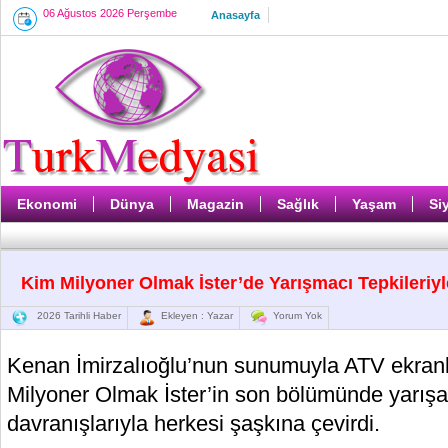
06 Ağustos 2026 Perşembe
Anasayfa
Ekonomi
Dünya
Magazin
Sağlık
Yaşam
Si
Kim Milyoner Olmak İster’de Yarışmacı Tepkileriyl
2026 Tarihli Haber
Ekleyen : Yazar
Yorum Yok
Kenan İmirzalıoğlu’nun sunumuyla ATV ekran
Milyoner Olmak İster’in son bölümünde yarış
davranışlarıyla herkesi şaşkına çevirdi.