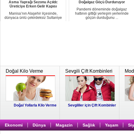
Asma Yaprağı Sezonu Açıldı:
Doğalgaz Göçü Durduruyor
Üreticiye Erken Gelir Kapısı
Pandemi döneminde doğalgaz
Manisa’nın Alaşehir ilçesinde,
hattının gittiği yerleşim yerlerinde
dünyaca ünlü çekirdeksiz Sultaniye
göçün durduğunu ...
üzüm bağlarınd...
Doğal Kilo Verme
Sevgili Çift Kombinleri
Moda
Doğal Yollarla Kilo Verme
Sevgililer için Çift Kombinler
Ekonomi
Dünya
Magazin
Sağlık
Yaşam
Si