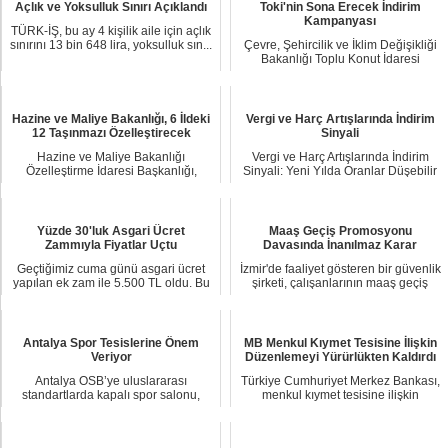
Açlık ve Yoksulluk Sınırı Açıklandı
Toki'nin Sona Erecek İndirim
Kampanyası
TÜRK-İŞ, bu ay 4 kişilik aile için açlık
sınırını 13 bin 648 lira, yoksulluk sın...
Çevre, Şehircilik ve İklim Değişikliği
Bakanlığı Toplu Konut İdaresi
Başkanlığın...
Hazine ve Maliye Bakanlığı, 6 İldeki
Vergi ve Harç Artışlarında İndirim
12 Taşınmazı Özelleştirecek
Sinyali
Hazine ve Maliye Bakanlığı
Vergi ve Harç Artışlarında İndirim
Özelleştirme İdaresi Başkanlığı,
Sinyali: Yeni Yılda Oranlar Düşebilir
İstanbul, Şile, İzmi...
Yeni...
Yüzde 30'luk Asgari Ücret
Maaş Geçiş Promosyonu
Zammıyla Fiyatlar Uçtu
Davasında İnanılmaz Karar
Geçtiğimiz cuma günü asgari ücret
İzmir'de faaliyet gösteren bir güvenlik
yapılan ek zam ile 5.500 TL oldu. Bu
şirketi, çalışanlarının maaş geçiş
gelişme s...
promo...
Antalya Spor Tesislerine Önem
MB Menkul Kıymet Tesisine İlişkin
Veriyor
Düzenlemeyi Yürürlükten Kaldırdı
Antalya OSB’ye uluslararası
Türkiye Cumhuriyet Merkez Bankası,
standartlarda kapalı spor salonu,
menkul kıymet tesisine ilişkin
tırmanma duvarı ve...
düzenlemeyi yü...