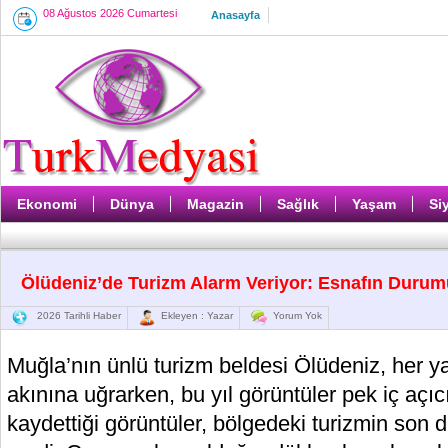
08 Ağustos 2026 Cumartesi
Anasayfa
Ekonomi
Dünya
Magazin
Sağlık
Yaşam
Si
Ölüdeniz’de Turizm Alarm Veriyor: Esnafın Duru
2026 Tarihli Haber
Ekleyen : Yazar
Yorum Yok
Muğla’nın ünlü turizm beldesi Ölüdeniz, her y
akınına uğrarken, bu yıl görüntüler pek iç açıcı
kaydettiği görüntüler, bölgedeki turizmin son