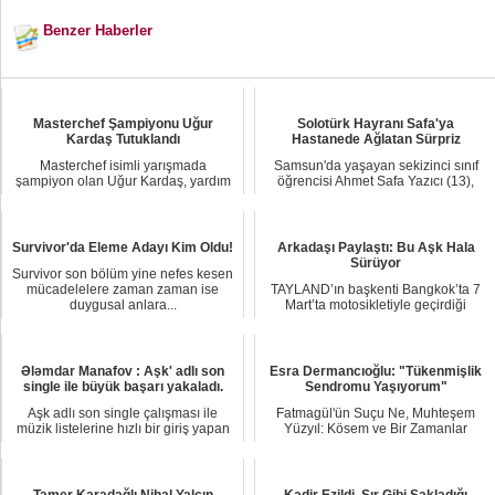
Benzer Haberler
Masterchef Şampiyonu Uğur
Solotürk Hayranı Safa'ya
Kardaş Tutuklandı
Hastanede Ağlatan Sürpriz
Masterchef isimli yarışmada
Samsun'da yaşayan sekizinci sınıf
şampiyon olan Uğur Kardaş, yardım
öğrencisi Ahmet Safa Yazıcı (13),
için gittiği depre...
beyin damarl...
Survivor'da Eleme Adayı Kim Oldu!
Arkadaşı Paylaştı: Bu Aşk Hala
Sürüyor
Survivor son bölüm yine nefes kesen
mücadelelere zaman zaman ise
TAYLAND’ın başkenti Bangkok’ta 7
duygusal anlara...
Mart’ta motosikletiyle geçirdiği
kazada hayatın...
Ələmdar Manafov : Aşk' adlı son
Esra Dermancıoğlu: "Tükenmişlik
single ile büyük başarı yakaladı.
Sendromu Yaşıyorum"
Aşk adlı son single çalışması ile
Fatmagül'ün Suçu Ne, Muhteşem
müzik listelerine hızlı bir giriş yapan
Yüzyıl: Kösem ve Bir Zamanlar
Ələmda...
Çukurova gibi sevile...