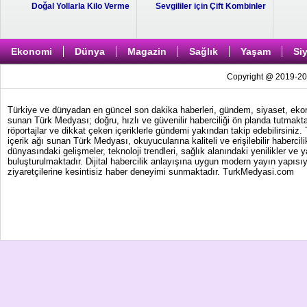
Doğal Yollarla Kilo Verme
Sevgililer için Çift Kombinler
Ekonomi
Dünya
Magazin
Sağlık
Yaşam
Si
Copyright @ 2019-202
Türkiye ve dünyadan en güncel son dakika haberleri, gündem, siyaset, ekonom
sunan Türk Medyası; doğru, hızlı ve güvenilir haberciliği ön planda tutmakta
röportajlar ve dikkat çeken içeriklerle gündemi yakından takip edebilirsiniz
içerik ağı sunan Türk Medyası, okuyucularına kaliteli ve erişilebilir haber
dünyasındaki gelişmeler, teknoloji trendleri, sağlık alanındaki yenilikler ve 
buluşturulmaktadır. Dijital habercilik anlayışına uygun modern yayın yapısıy
ziyaretçilerine kesintisiz haber deneyimi sunmaktadır. TurkMedyasi.com