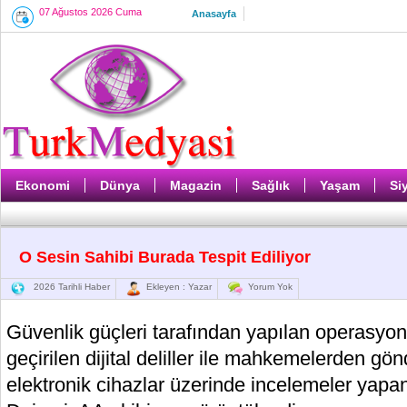
07 Ağustos 2026 Cuma
Anasayfa
Ekonomi
Dünya
Magazin
Sağlık
Yaşam
Si
O Sesin Sahibi Burada Tespit Ediliyor
2026 Tarihli Haber
Ekleyen : Yazar
Yorum Yok
Güvenlik güçleri tarafından yapılan operasyon
geçirilen dijital deliller ile mahkemelerden gön
elektronik cihazlar üzerinde incelemeler yapan