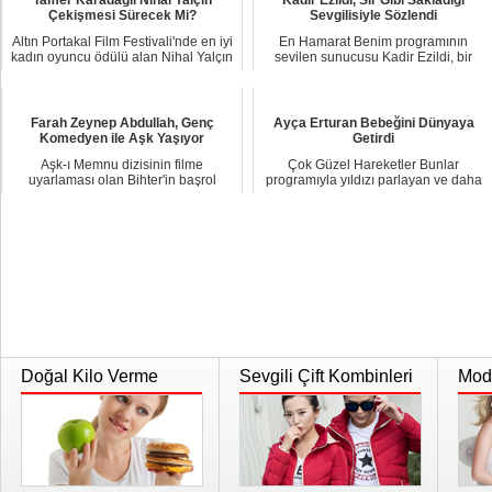
Tamer Karadağlı Nihal Yalçın
Kadir Ezildi, Sır Gibi Sakladığı
Çekişmesi Sürecek Mi?
Sevgilisiyle Sözlendi
Altın Portakal Film Festivali'nde en iyi
En Hamarat Benim programının
kadın oyuncu ödülü alan Nihal Yalçın
sevilen sunucusu Kadir Ezildi, bir
ko...
süredir sır gibi...
Farah Zeynep Abdullah, Genç
Ayça Erturan Bebeğini Dünyaya
Komedyen ile Aşk Yaşıyor
Getirdi
Aşk-ı Memnu dizisinin filme
Çok Güzel Hareketler Bunlar
uyarlaması olan Bihter'in başrol
programıyla yıldızı parlayan ve daha
oyuncusu Farah Zeyn...
sonra yer aldığ...
Doğal Kilo Verme
Sevgili Çift Kombinleri
Moda