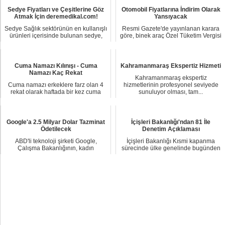
Sedye Fiyatları ve Çeşitlerine Göz
Otomobil Fiyatlarına İndirim Olarak
Atmak İçin deremedikal.com!
Yansıyacak
Sedye Sağlık sektörünün en kullanışlı
Resmi Gazete'de yayınlanan karara
ürünleri içerisinde bulunan sedye,
göre, binek araç Özel Tüketim Vergisi
ger...
matrahla...
Cuma Namazı Kılınışı - Cuma
Kahramanmaraş Ekspertiz Hizmeti
Namazı Kaç Rekat
Kahramanmaraş ekspertiz
Cuma namazı erkeklere farz olan 4
hizmetlerinin profesyonel seviyede
rekat olarak haftada bir kez cuma
sunuluyor olması, tam...
günü cemaatl...
Google'a 2.5 Milyar Dolar Tazminat
İçişleri Bakanlığı'ndan 81 İle
Ödetilecek
Denetim Açıklaması
ABD'li teknoloji şirketi Google,
İçişleri Bakanlığı Kısmi kapanma
Çalışma Bakanlığının, kadın
sürecinde ülke genelinde bugünden
çalışanlarına ve şi...
itibaren “Yoğ...