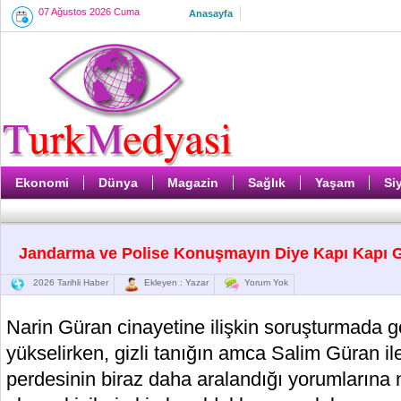
07 Ağustos 2026 Cuma
Anasayfa
Ekonomi
Dünya
Magazin
Sağlık
Yaşam
Si
Jandarma ve Polise Konuşmayın Diye Kapı Kapı 
2026 Tarihli Haber
Ekleyen : Yazar
Yorum Yok
Narin Güran cinayetine ilişkin soruşturmada gö
yükselirken, gizli tanığın amca Salim Güran ile ilg
perdesinin biraz daha aralandığı yorumlarına