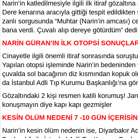
Narin’in katledilmesiyle ilgili ilk itiraf gözaltın
Dere kenarına aracıyla gittiği tespit edildikten
zanlı sorgusunda “Muhtar (Narin’in amcası) ce
bana verdi. Çuvalı alıp dereye götürdüm” dedi
NARİN GÜRAN’IN İLK OTOPSİ SONUÇLARI
Cinayetle ilgili önemli itiraf sonrasında soruştu
Yapılan otopsi işleminde Narin’in bedeninden
çuvalda sol bacağının diz kısmından kopuk ol
da İstanbul Adli Tıp Kurumu Başkanlığı’na gönd
Gözaltındaki 2 kişi resmen katili korumuş! Ja
konuşmayın diye kapı kapı gezmişler
KESİN ÖLÜM NEDENİ 7 -10 GÜN İÇERİS
Narin’in kesin ölüm nedenin ise, Diyarbakır A