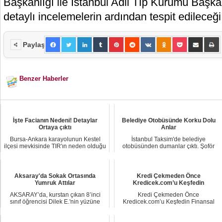
Başkanlığı ile İstanbul Adli Tıp Kurumu Başka
detaylı incelemelerin ardından tespit edileceği b
Paylaş
Benzer Haberler
İşte Facianın Nedeni! Detaylar
Belediye Otobüsünde Korku Dolu
Ortaya çıktı
Anlar
Bursa-Ankara karayolunun Kestel
İstanbul Taksim'de belediye
ilçesi mevkisinde TIR'ın neden olduğu
otobüsünden dumanlar çıktı. Şoför
kazada 4 k...
hemen yolcuları ta...
Aksaray'da Sokak Ortasında
Kredi Çekmeden Önce
Yumruk Attılar
Kredicek.com’u Keşfedin
AKSARAY’da, kurstan çıkan 8’inci
Kredi Çekmeden Önce
sınıf öğrencisi Dilek E.'nin yüzüne
Kredicek.com’u Keşfedin Finansal
kaldırımda ...
ihtiyaçlar hayatın farkl...