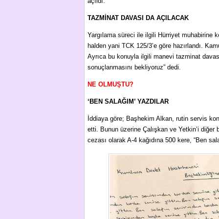
açıldı.
TAZMİNAT DAVASI DA AÇILACAK
Yargılama süreci ile ilgili Hürriyet muhabirine
halden yani TCK 125/3’e göre hazırlandı. Kamu 
Ayrıca bu konuyla ilgili manevi tazminat dav
sonuçlanmasını bekliyoruz” dedi.
NE OLMUŞTU?
‘BEN SALAĞIM’ YAZDILAR
İddiaya göre; Başhekim Alkan, rutin servis kont
etti. Bunun üzerine Çalışkan ve Yetkin’i diğer 
cezası olarak A-4 kağıdına 500 kere, “Ben sal