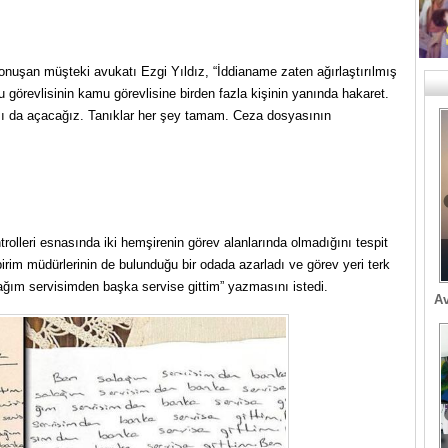
 konuşan müşteki avukatı Ezgi Yıldız, “İddianame zaten ağırlaştırılmış
görevlisinin kamu görevlisine birden fazla kişinin yanında hakaret.
ası da açacağız. Tanıklar her şey tamam. Ceza dosyasının
rolleri esnasında iki hemşirenin görev alanlarında olmadığını tespit
birim müdürlerinin de bulunduğu bir odada azarladı ve görev yeri terk
ağım servisimden başka servise gittim” yazmasını istedi.
Av