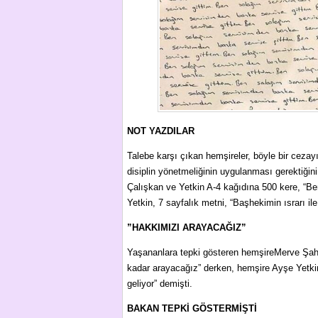
NOT YAZDILAR
Talebe karşı çıkan hemşireler, böyle bir cezayı
disiplin yönetmeliğinin uygulanması gerektiği
Çalışkan ve Yetkin A-4 kağıdına 500 kere, “Be
Yetkin, 7 sayfalık metni, “Başhekimin ısrarı il
”HAKKIMIZI ARAYACAĞIZ”
Yaşananlara tepki gösteren hemşireMerve Şah
kadar arayacağız” derken, hemşire Ayşe Yetkin
geliyor” demişti.
BAKAN TEPKİ GÖSTERMİŞTİ