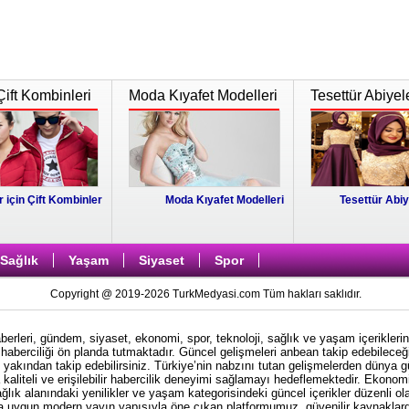
Çift Kombinleri
Moda Kıyafet Modelleri
Tesettür Abiyel
r için Çift Kombinler
Moda Kıyafet Modelleri
Tesettür Abiy
Sağlık
Yaşam
Siyaset
Spor
Copyright @ 2019-2026 TurkMedyasi.com Tüm hakları saklıdır.
rleri, gündem, siyaset, ekonomi, spor, teknoloji, sağlık ve yaşam içeriklerin
haberciliği ön planda tutmaktadır. Güncel gelişmeleri anbean takip edebileceği
i yakından takip edebilirsiniz. Türkiye’nin nabzını tutan gelişmelerden dünya 
kaliteli ve erişilebilir habercilik deneyimi sağlamayı hedeflemektedir. Ekonom
ağlık alanındaki yenilikler ve yaşam kategorisindeki güncel içerikler düzenli ol
ına uygun modern yayın yapısıyla öne çıkan platformumuz, güvenilir kaynaklardan