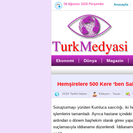
06 Ağustos 2026 Perşembe
Anasayfa
Ekonomi
Dünya
Magazin
Hemşirelere 500 Kere ‘ben Sal
2026 Tarihli Haber
Ekleyen : Yazar
Y
Soruşturmayı yürüten Kumluca savcılığı, iki hemş
işlemlerini tamamladı. Ayrıca hastane içindeki
ardından o dönem başhekim olarak görev yapan
suçlamasıyla iddianame düzenlendi. İddianam