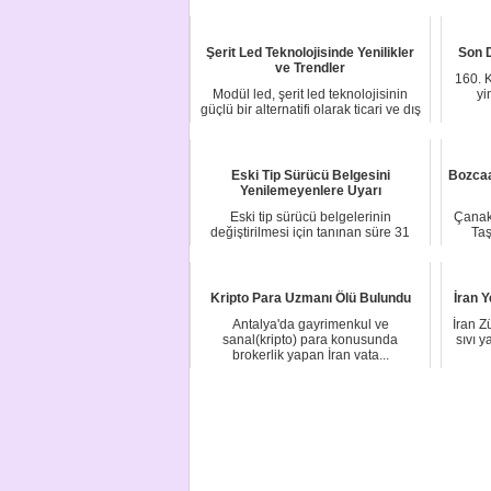
yolun kar...
Şerit Led Teknolojisinde Yenilikler
Son D
ve Trendler
160. K
Modül led, şerit led teknolojisinin
yi
güçlü bir alternatifi olarak ticari ve dış
m...
Eski Tip Sürücü Belgesini
Bozcaa
Yenilemeyenlere Uyarı
Eski tip sürücü belgelerinin
Çanak
değiştirilmesi için tanınan süre 31
Taş
Aralık 2022'de ...
Kripto Para Uzmanı Ölü Bulundu
İran Y
Antalya'da gayrimenkul ve
İran Z
sanal(kripto) para konusunda
sıvı y
brokerlik yapan İran vata...