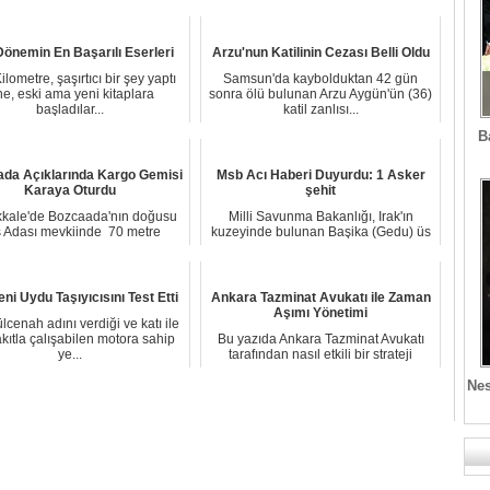
2015 yılında Mer...
Coşkun (36) ...
önemin En Başarılı Eserleri
Arzu'nun Katilinin Cezası Belli Oldu
ilometre, şaşırtıcı bir şey yaptı
Samsun'da kaybolduktan 42 gün
ne, eski ama yeni kitaplara
sonra ölü bulunan Arzu Aygün'ün (36)
başladılar...
katil zanlısı...
B
da Açıklarında Kargo Gemisi
Msb Acı Haberi Duyurdu: 1 Asker
Karaya Oturdu
şehit
kale'de Bozcaada'nın doğusu
Milli Savunma Bakanlığı, Irak'ın
 Adası mevkiinde 70 metre
kuzeyinde bulunan Başika (Gedu) üs
boyundaki Türk ba...
bölgesine dü...
eni Uydu Taşıyıcısını Test Etti
Ankara Tazminat Avukatı ile Zaman
Aşımı Yönetimi
ülcenah adını verdiği ve katı ile
akıtla çalışabilen motora sahip
Bu yazıda Ankara Tazminat Avukatı
ye...
tarafından nasıl etkili bir strateji
oluşturul...
Nes