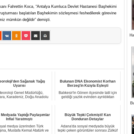
kanı Fahrettin Koca, “Antalya Kumluca Devlet Hastanesi Başhekimi
soruşturması başlatılan Başhekimin sözleşmesi feshedilerek görevine
emiz mümkün değildir” demişti.
Ha
eoroloji'den Sağanak Yağış
Bulunan DNA Ekonomist Korhan
Uyarısı
Berzeg'in Kızıyla Eşleşti
teoroloji Genel Müdürlüğü,
Balıkesir'in Gönen ilçesinde tatil için
ra, Karadeniz, Doğu Anadolu
geldiği yazlık evinden ayrıldıktan
ve Akdeniz bölgele...
sonra...
B
 Medyada Yaptığı Paylaşımlar
Büyük Tepki Çekmişti! Kan
Infial Yaratmıştı
Donduran Detaylar
syal medya üzerinden Türk
Adana'da sosyal medyada büyük
ına, Mustafa Kemal Atatürk ve
tepki çeken görüntüler sonrası Zülküf