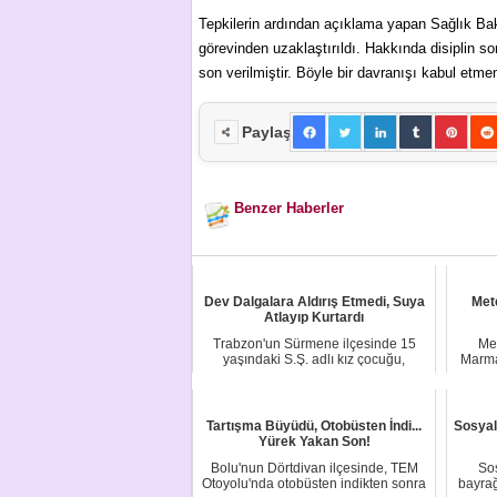
Tepkilerin ardından açıklama yapan Sağlık Ba
görevinden uzaklaştırıldı. Hakkında disiplin 
son verilmiştir. Böyle bir davranışı kabul etm
Paylaş
Benzer Haberler
Dev Dalgalara Aldırış Etmedi, Suya
Met
Atlayıp Kurtardı
Trabzon'un Sürmene ilçesinde 15
Me
yaşındaki S.Ş. adlı kız çocuğu,
Marma
iskeleden denize...
Tartışma Büyüdü, Otobüsten İndi...
Sosyal
Yürek Yakan Son!
Bolu'nun Dörtdivan ilçesinde, TEM
So
Otoyolu'nda otobüsten indikten sonra
bayrağ