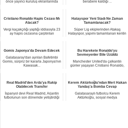
önce yayıncı kuruluş ekranlarında
berabere kaldığı ...
karşılaşmaya...
Cristiano Ronaldo Hapis Cezası Mı
Hatayspor Yeni Stadı Ne Zaman
Alacak?
Tamamlanacak?
Vergi kaçakçılığı yaptığı iddiasıyla 23
Süper Lig ekiplerinden Atakaş
ay hapis cezasına çarptırılan
Hatayspor, yapımı tamamlanan kentin
Ronaldo'nu...
yeni stadında ...
Gomis Japonya'da Devam Edecek
Bu Harekete Ronaldo'yu
Sevmeyenler Bile Üzüldü
Galatasaray'dan ayrılan Bafetimbi
Gomis, sürpriz bir kararla Japonya'nın
Manchester United'da çalkantılı
Kawasak...
günler yaşayan Cristiano Ronaldo,
verdiği röport...
Real Madrid'den Arda'ya Rakip
Kerem Aktürkoğlu'ndan Mert Hakan
Olabilecek Transfer
Yandaş'a Bomba Cevap
İspanyol devi Real Madrid, Arjantin
Galatasaraylı futbolcu Kerem
futbolunun son dönemde yetiştirdiği
Aktürkoğlu, sosyal medya
en parla...
hesabından yaptığı açıklam...