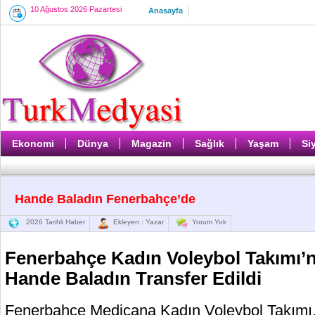
10 Ağustos 2026 Pazartesi
Anasayfa
Ekonomi
Dünya
Magazin
Sağlık
Yaşam
Si
Hande Baladın Fenerbahçe’de
2026 Tarihli Haber
Ekleyen : Yazar
Yorum Yok
Fenerbahçe Kadın Voleybol Takımı’
Hande Baladın Transfer Edildi
Fenerbahçe Medicana Kadın Voleybol Takımı,