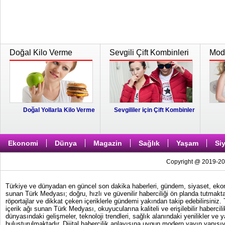
Doğal Kilo Verme
Sevgili Çift Kombinleri
Moda
Doğal Yollarla Kilo Verme
Sevgililer için Çift Kombinler
Ekonomi
Dünya
Magazin
Sağlık
Yaşam
Si
Copyright @ 2019-202
Türkiye ve dünyadan en güncel son dakika haberleri, gündem, siyaset, ekonom
sunan Türk Medyası; doğru, hızlı ve güvenilir haberciliği ön planda tutmakta
röportajlar ve dikkat çeken içeriklerle gündemi yakından takip edebilirsiniz
içerik ağı sunan Türk Medyası, okuyucularına kaliteli ve erişilebilir haber
dünyasındaki gelişmeler, teknoloji trendleri, sağlık alanındaki yenilikler ve 
buluşturulmaktadır. Dijital habercilik anlayışına uygun modern yayın yapısıy