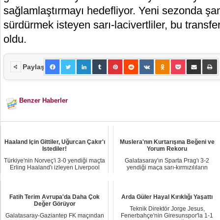
sağlamlaştırmayı hedefliyor. Yeni sezonda şa
sürdürmek isteyen sarı-lacivertliler, bu transf
oldu.
Paylaş
Benzer Haberler
Haaland Için Gittiler, Uğurcan Çakır'ı
Muslera'nın Kurtarışına Beğeni ve
Istediler!
Yorum Rekoru
Türkiye'nin Norveç'i 3-0 yendiği maçta
Galatasaray'ın Sparta Prag'ı 3-2
Erling Haaland'ı izleyen Liverpool
yendiği maça sarı-kırmızılıların
scout ...
başarılı kalec...
Fatih Terim Avrupa'da Daha Çok
Arda Güler Hayal Kırıklığı Yaşattı
Değer Görüyor
Teknik Direktör Jorge Jesus,
Galatasaray-Gaziantep FK maçından
Fenerbahçe'nin Giresunspor'la 1-1