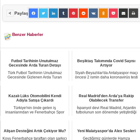
Paylaş
Benzer Haberler
Futbol Tarihinin Unutulmaz
Beşiktaş Takımında Covid Sayısı
Gecesinde Arda Turan Detayı
Artıyor
Türk Futbol Tarihinin Unutulmaz
Siyah-Beyazlılar'da Antalyaspor maçı
Gecesinde Gizlenen Arda Turan
öncesi 2 ismin daha koronavirüs testi
Detayı Yeniden Gün...
pozit...
Kazalı Lüks Otomobilini Kendi
Real Madrid'den Arda'ya Rakip
Adıyla Satışa Çıkardı
Olabilecek Transfer
Türkiye'nin önde gelen iş
İspanyol devi Real Madrid, Arjantin
insanlarından ve Fenerbahçe Spor
futbolunun son dönemde yetiştirdiği
Kulübü'nün eski yönet...
en parla...
Alişan Desteğini Artık Çekiyor Mu?
Yeni Malatyaspor'da Alex Sesleri
Koyu Fenerbahçe taraftarı olan şarkıcı
Geçtiğimiz günlerde Hamza