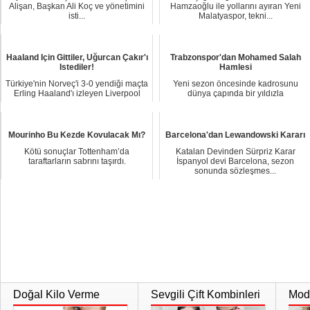
Alişan, Başkan Ali Koç ve yönetimini
Hamzaoğlu ile yollarını ayıran Yeni
isti...
Malatyaspor, tekni...
Haaland Için Gittiler, Uğurcan Çakır'ı
Trabzonspor'dan Mohamed Salah
Istediler!
Hamlesi
Türkiye'nin Norveç'i 3-0 yendiği maçta
Yeni sezon öncesinde kadrosunu
Erling Haaland'ı izleyen Liverpool
dünya çapında bir yıldızla
scout ...
güçlendirmeyi hedefley...
Mourinho Bu Kezde Kovulacak Mı?
Barcelona'dan Lewandowski Kararı
Kötü sonuçlar Tottenham’da
Katalan Devinden Sürpriz Karar
taraftarların sabrını taşırdı.
İspanyol devi Barcelona, sezon
sonunda sözleşmes...
Doğal Kilo Verme
Sevgili Çift Kombinleri
Moda