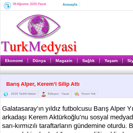
09 Ağustos 2026 Pazar
Anasayfa
Ekonomi
Dünya
Magazin
Sağlık
Yaşam
Si
Barış Alper, Kerem’i Silip Attı
2026 Tarihli Haber
Ekleyen : Yazar
Yorum Yok
Galatasaray’ın yıldız futbolcusu Barış Alper Y
arkadaşı Kerem Aktürkoğlu’nu sosyal medyada
sarı-kırmızılı taraftarların gündemine oturdu. 