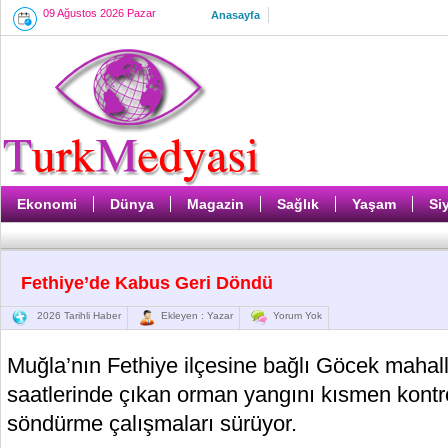
09 Ağustos 2026 Pazar
Anasayfa
Ekonomi
Dünya
Magazin
Sağlık
Yaşam
Si
Fethiye’de Kabus Geri Döndü
2026 Tarihli Haber
Ekleyen : Yazar
Yorum Yok
Muğla’nın Fethiye ilçesine bağlı Göcek mahal
saatlerinde çıkan orman yangını kısmen kontrol
söndürme çalışmaları sürüyor.