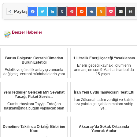
Paylaş
Benzer Haberler
Burun Dolgusu: Cerrahi Olmadan
1 Litrelik Enerji Içeceği Yasaklansın
Burun Estetiği
Enerji içeceği kaynaklı ölümlerin
Estetik ve güzellik anlayışı zamanla
artması, en son 9 Mart’ta İstanbul’da
değişmiş, cerrahi müdahalelerin yanı
15 yaşın...
sıra m...
Yeni Tedbirler Gelecek Mi? Seyahat
İran Yeni Uydu Taşıyıcısını Test Etti
Yasağı, Paket Servis...
İran Zülcenah adını verdiği ve katı ile
Cumhurbaşkanı Tayyip Erdoğan
sıvı yakıtla çalışabilen motora sahip
başkanlığında bugün yapılacak olan
ye...
kabine toplantıs...
Denetime Takılınca Ortalığı Birbirine
Aksaray'da Sokak Ortasında
Kattı
Yumruk Attılar