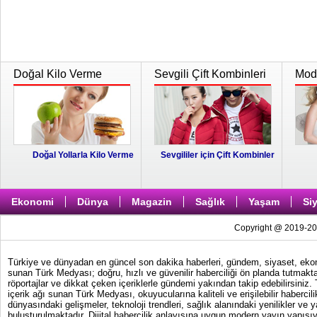
Doğal Kilo Verme
Sevgili Çift Kombinleri
Moda
Doğal Yollarla Kilo Verme
Sevgililer için Çift Kombinler
Ekonomi
Dünya
Magazin
Sağlık
Yaşam
Si
Copyright @ 2019-202
Türkiye ve dünyadan en güncel son dakika haberleri, gündem, siyaset, ekonom
sunan Türk Medyası; doğru, hızlı ve güvenilir haberciliği ön planda tutmakta
röportajlar ve dikkat çeken içeriklerle gündemi yakından takip edebilirsiniz
içerik ağı sunan Türk Medyası, okuyucularına kaliteli ve erişilebilir haber
dünyasındaki gelişmeler, teknoloji trendleri, sağlık alanındaki yenilikler ve 
buluşturulmaktadır. Dijital habercilik anlayışına uygun modern yayın yapısıy