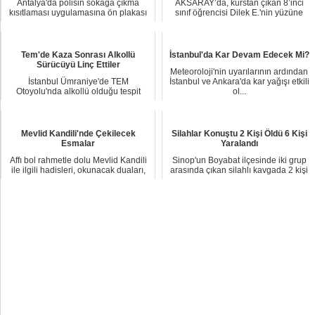
Antalya'da polisin sokağa çıkma
AKSARAY’da, kurstan çıkan 8’inci
kısıtlaması uygulamasına ön plakası
sınıf öğrencisi Dilek E.'nin yüzüne
olmayan lüks...
kaldırımda ...
Tem'de Kaza Sonrası Alkollü
İstanbul'da Kar Devam Edecek Mi?
Sürücüyü Linç Ettiler
Meteoroloji'nin uyarılarının ardından
İstanbul Ümraniye'de TEM
İstanbul ve Ankara'da kar yağışı etkili
Otoyolu'nda alkollü olduğu tespit
ol...
edilen sürücünün kull...
Mevlid Kandili'nde Çekilecek
Silahlar Konuştu 2 Kişi Öldü 6 Kişi
Esmalar
Yaralandı
Affı bol rahmetle dolu Mevlid Kandili
Sinop'un Boyabat ilçesinde iki grup
ile ilgili hadisleri, okunacak duaları,
arasında çıkan silahlı kavgada 2 kişi
çe...
öldü 6...