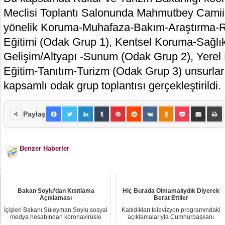
Meclisi Toplantı Salonunda Mahmutbey Camii
yönelik Koruma-Muhafaza-Bakım-Araştırma-
Eğitimi (Odak Grup 1), Kentsel Koruma-Sağlı
Gelişim/Altyapı -Sunum (Odak Grup 2), Yerel 
Eğitim-Tanıtım-Turizm (Odak Grup 3) unsurları
kapsamlı odak grup toplantısı gerçekleştirildi.
Paylaş
Benzer Haberler
Bakan Soylu'dan Kısıtlama
Hiç Burada Olmamalıydık Diyerek
Açıklaması
Berat Ettiler
İçişleri Bakanı Süleyman Soylu sosyal
Katıldıkları televizyon programındaki
medya hesabından koronavirüsle
açıklamalarıyla Cumhurbaşkanı
mücadele ka...
Tayyip Erdoğ...