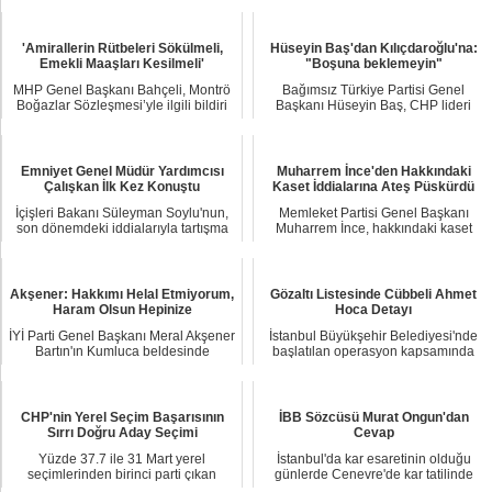
'Amirallerin Rütbeleri Sökülmeli,
Hüseyin Baş'dan Kılıçdaroğlu'na:
Emekli Maaşları Kesilmeli'
"Boşuna beklemeyin"
MHP Genel Başkanı Bahçeli, Montrö
Bağımsız Türkiye Partisi Genel
Boğazlar Sözleşmesi’yle ilgili bildiri
Başkanı Hüseyin Baş, CHP lideri
yayımla...
Kemal Kılıçdaroğl...
Emniyet Genel Müdür Yardımcısı
Muharrem İnce'den Hakkındaki
Çalışkan İlk Kez Konuştu
Kaset İddialarına Ateş Püskürdü
İçişleri Bakanı Süleyman Soylu'nun,
Memleket Partisi Genel Başkanı
son dönemdeki iddialarıyla tartışma
Muharrem İnce, hakkındaki kaset
yaratan ...
iddialarına ateş ...
Akşener: Hakkımı Helal Etmiyorum,
Gözaltı Listesinde Cübbeli Ahmet
Haram Olsun Hepinize
Hoca Detayı
İYİ Parti Genel Başkanı Meral Akşener
İstanbul Büyükşehir Belediyesi'nde
Bartın'ın Kumluca beldesinde
başlatılan operasyon kapsamında
gerçekleştird...
gözaltına alı...
CHP'nin Yerel Seçim Başarısının
İBB Sözcüsü Murat Ongun'dan
Sırrı Doğru Aday Seçimi
Cevap
Yüzde 37.7 ile 31 Mart yerel
İstanbul'da kar esaretinin olduğu
seçimlerinden birinci parti çıkan
günlerde Cenevre'de kar tatilinde
CHP'nin başarısın...
bulunan İBB ...