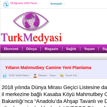
09 Ağustos 2026 Pazar
Anasayfa
Ekonomi
Dünya
Magazin
Sağlık
Yaşam
Si
Yılların Mahmutbey Camine Yeni Planlama
2026 Tarihli Haber
Ekleyen : Yazar
Yorum Yok
2018 yılında Dünya Mirası Geçici Listesine d
il merkezine bağlı Kasaba Köyü Mahmutbey Ca
Bakanlığı’nca “Anadolu’da Ahşap Tavanlı ve D