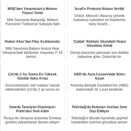
MSB'den Yunanistan'a Meteor
İsrail'e Protesto Notası Verildi
Füzesi Yanıtı
Ürdün, Mescid-i Aksa'ya yönelik
Milli Savunma Bakanlığı, Meteor
hukuksuz eylemleri ve ihlallerine
Füzesinin Türkiye'ye Satışıyla İlgili
karşı İsrail'e...
Değerlendi...
Hulusi Akar'dan Flaş Açıklamalar
'Çıplak' Reklam Skandalı! Hepsi
Gözaltına Alındı
Milli Savunma Bakanı Hulusi Akar,
Ukrayna'daki tahliyeler, mayınlar, F-16
Dünya basınına yansıyan son dakika
temini...
haberine göre, Dubai'de bir
gökdelenin balkon...
Çin'de 2 Ay Sonra En Yüksek
ABD'de Aynı Cezaevinde İkinci
Günlük Vaka Artışı
İsyan
Koronavirüsün 'sıfır noktası' olarak
Amerika Birleşik Devletleri'nin (ABD)
nitelendirilen Çin'de 2 ay sonra en
batısındaki St. Louis kentinde
yüksek ...
bulunan bir...
Sınırda Tansiyon Düşmüyor:
Tekirdağ'da Bulunan Joshua Sınır
Putin'den Yeni Adım
Dışı Ediliyor
Rusya ile Ukrayna arasında Donbas
Tekirdağ'ın Muratlı ilçesinde şüpheli
gerilimi yükselmeye devam ediyor.
hareketleri üzerine gözaltına alınan
Askeri harek...
şahsı...