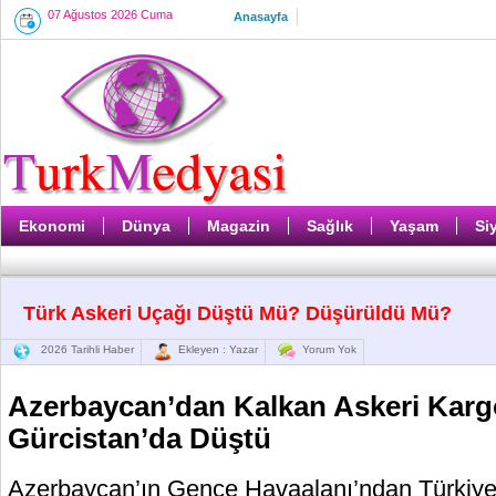
07 Ağustos 2026 Cuma
Anasayfa
Ekonomi
Dünya
Magazin
Sağlık
Yaşam
Si
Türk Askeri Uçağı Düştü Mü? Düşürüldü Mü?
2026 Tarihli Haber
Ekleyen : Yazar
Yorum Yok
Azerbaycan’dan Kalkan Askeri Karg
Gürcistan’da Düştü
Azerbaycan’ın Gence Havaalanı’ndan Türkiy