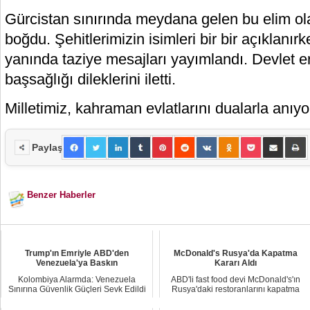
Gürcistan sınırında meydana gelen bu elim ola
boğdu. Şehitlerimizin isimleri bir bir açıklanırk
yanında taziye mesajları yayımlandı. Devlet erk
başsağlığı dileklerini iletti.
Milletimiz, kahraman evlatlarını dualarla anıyo
Paylaş
Benzer Haberler
Trump'ın Emriyle ABD'den
McDonald's Rusya'da Kapatma
Venezuela'ya Baskın
Kararı Aldı
Kolombiya Alarmda: Venezuela
ABD'li fast food devi McDonald's'ın
Sınırına Güvenlik Güçleri Sevk Edildi
Rusya'daki restoranlarını kapatma
Kolombiya De...
kararı öze...