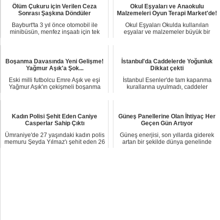
Ölüm Çukuru için Verilen Ceza
Okul Eşyaları ve Anaokulu
Sonrası Şaşkına Döndüler
Malzemeleri Oyun Terapi Market'de!
Bayburt'ta 3 yıl önce otomobil ile
Okul Eşyaları Okulda kullanılan
minibüsün, menfez inşaatı için tek
eşyalar ve malzemeler büyük bir
şeridi kap...
titizlikle se...
Boşanma Davasında Yeni Gelişme!
İstanbul'da Caddelerde Yoğunluk
Yağmur Aşık'a Şok...
Dikkat çekti
Eski milli futbolcu Emre Aşık ve eşi
İstanbul Esenler'de tam kapanma
Yağmur Aşık'ın çekişmeli boşanma
kurallarına uyulmadı, caddeler
davasında ...
insanlarla doldu ...
Kadın Polisi Şehit Eden Caniye
Güneş Panellerine Olan İhtiyaç Her
Casperlar Sahip Çıktı
Geçen Gün Artıyor
Ümraniye'de 27 yaşındaki kadın polis
Güneş enerjisi, son yıllarda giderek
memuru Şeyda Yılmaz'ı şehit eden 26
artan bir şekilde dünya genelinde
suç kay...
kullanıla...