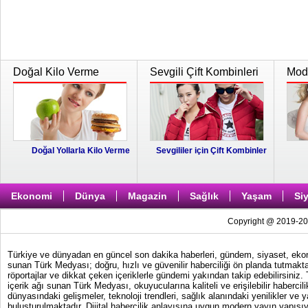
Doğal Kilo Verme
Sevgili Çift Kombinleri
Moda
Doğal Yollarla Kilo Verme
Sevgililer için Çift Kombinler
Ekonomi
Dünya
Magazin
Sağlık
Yaşam
Si
Copyright @ 2019-202
Türkiye ve dünyadan en güncel son dakika haberleri, gündem, siyaset, ekonom
sunan Türk Medyası; doğru, hızlı ve güvenilir haberciliği ön planda tutmakta
röportajlar ve dikkat çeken içeriklerle gündemi yakından takip edebilirsiniz
içerik ağı sunan Türk Medyası, okuyucularına kaliteli ve erişilebilir haber
dünyasındaki gelişmeler, teknoloji trendleri, sağlık alanındaki yenilikler ve 
buluşturulmaktadır. Dijital habercilik anlayışına uygun modern yayın yapısıy