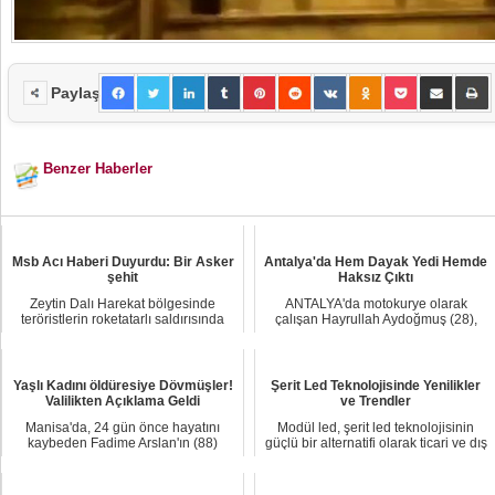
Paylaş
Benzer Haberler
Msb Acı Haberi Duyurdu: Bir Asker
Antalya'da Hem Dayak Yedi Hemde
şehit
Haksız Çıktı
Zeytin Dalı Harekat bölgesinde
ANTALYA'da motokurye olarak
teröristlerin roketatarlı saldırısında
çalışan Hayrullah Aydoğmuş (28),
Piyade Uzm...
trafikte kendisini ...
Yaşlı Kadını öldüresiye Dövmüşler!
Şerit Led Teknolojisinde Yenilikler
Valilikten Açıklama Geldi
ve Trendler
Manisa'da, 24 gün önce hayatını
Modül led, şerit led teknolojisinin
kaybeden Fadime Arslan'ın (88)
güçlü bir alternatifi olarak ticari ve dış
mezarı, gelini F....
m...