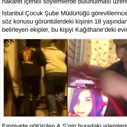
hakaret içerikli söylemlerde bulunulması üzeri
İstanbul Çocuk Şube Müdürlüğü görevlilerince
söz konusu görüntülerdeki kişinin 18 yaşında
belirleyen ekipler, bu kişiyi Kağıthane’deki evi
Emniyete götürülen A.Ş’nin buradaki işlemleri