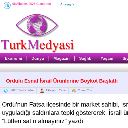
08 Ağustos 2026 Cumartesi
Anasayfa
Ekonomi
Dünya
Magazin
Sağlık
Yaşam
Si
Ordulu Esnaf İsrail Ürünlerine Boykot Başlattı
2026 Tarihli Haber
Ekleyen : Yazar
Yorum Yok
Ordu’nun Fatsa ilçesinde bir market sahibi, İsrai
uyguladığı saldırılara tepki göstererek, İsrail ü
“Lütfen satın almayınız” yazdı.