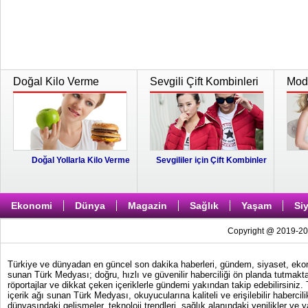
Doğal Kilo Verme
Sevgili Çift Kombinleri
Moda
Doğal Yollarla Kilo Verme
Sevgililer için Çift Kombinler
Ekonomi
Dünya
Magazin
Sağlık
Yaşam
Si
Copyright @ 2019-202
Türkiye ve dünyadan en güncel son dakika haberleri, gündem, siyaset, ekonom
sunan Türk Medyası; doğru, hızlı ve güvenilir haberciliği ön planda tutmakta
röportajlar ve dikkat çeken içeriklerle gündemi yakından takip edebilirsiniz
içerik ağı sunan Türk Medyası, okuyucularına kaliteli ve erişilebilir haber
dünyasındaki gelişmeler, teknoloji trendleri, sağlık alanındaki yenilikler ve 