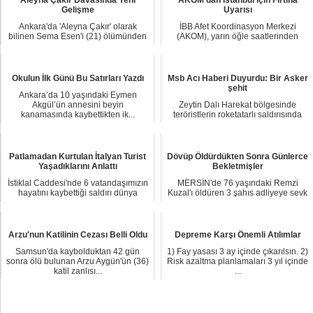
Aleyna Çakır Davasında Yeni
AKOM'dan İstanbul için Fırtına
Gelişme
Uyarısı
Ankara'da 'Aleyna Çakır' olarak
İBB Afet Koordinasyon Merkezi
bilinen Sema Esen'i (21) ölümünden
(AKOM), yarın öğle saatlerinden
önce darbetme...
akşam saatlerine k...
Okulun İlk Günü Bu Satırları Yazdı
Msb Acı Haberi Duyurdu: Bir Asker
şehit
Ankara’da 10 yaşındaki Eymen
Akgül’ün annesini beyin
Zeytin Dalı Harekat bölgesinde
kanamasında kaybettikten ik...
teröristlerin roketatarlı saldırısında
Piyade Uzm...
Patlamadan Kurtulan İtalyan Turist
Dövüp Öldürdükten Sonra Günlerce
Yaşadıklarını Anlattı
Bekletmişler
İstiklal Caddesi'nde 6 vatandaşımızın
MERSİN'de 76 yaşındaki Remzi
hayatını kaybettiği saldırı dünya
Kuzal'ı öldüren 3 şahıs adliyeye sevk
basınınd...
edildi. Korku...
Arzu'nun Katilinin Cezası Belli Oldu
Depreme Karşı Önemli Atılımlar
Samsun'da kaybolduktan 42 gün
1) Fay yasası 3 ay içinde çıkarılsın. 2)
sonra ölü bulunan Arzu Aygün'ün (36)
Risk azaltma planlamaları 3 yıl içinde
katil zanlısı...
...