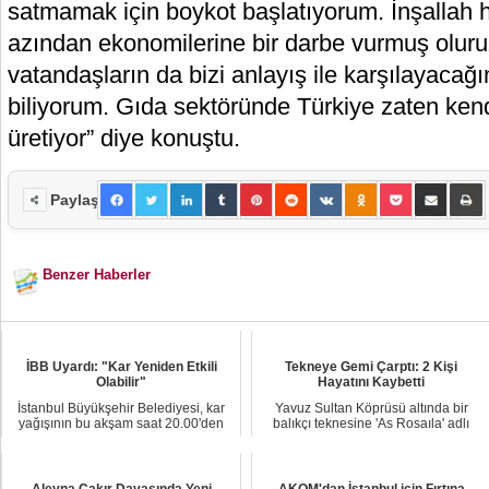
satmamak için boykot başlatıyorum. İnşallah
azından ekonomilerine bir darbe vurmuş olur
vatandaşların da bizi anlayış ile karşılayacağ
biliyorum. Gıda sektöründe Türkiye zaten ken
üretiyor” diye konuştu.
Paylaş
Benzer Haberler
İBB Uyardı: "Kar Yeniden Etkili
Tekneye Gemi Çarptı: 2 Kişi
Olabilir"
Hayatını Kaybetti
İstanbul Büyükşehir Belediyesi, kar
Yavuz Sultan Köprüsü altında bir
yağışının bu akşam saat 20.00'den
balıkçı teknesine 'As Rosaıla' adlı
sonra Avru...
gemi çarptı...