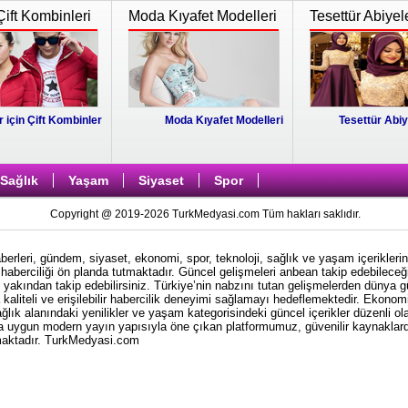
Çift Kombinleri
Moda Kıyafet Modelleri
Tesettür Abiyel
r için Çift Kombinler
Moda Kıyafet Modelleri
Tesettür Abiy
Sağlık
Yaşam
Siyaset
Spor
Copyright @ 2019-2026 TurkMedyasi.com Tüm hakları saklıdır.
rleri, gündem, siyaset, ekonomi, spor, teknoloji, sağlık ve yaşam içeriklerin
haberciliği ön planda tutmaktadır. Güncel gelişmeleri anbean takip edebileceği
i yakından takip edebilirsiniz. Türkiye’nin nabzını tutan gelişmelerden dünya 
kaliteli ve erişilebilir habercilik deneyimi sağlamayı hedeflemektedir. Ekonom
ağlık alanındaki yenilikler ve yaşam kategorisindeki güncel içerikler düzenli ol
ına uygun modern yayın yapısıyla öne çıkan platformumuz, güvenilir kaynaklardan
nmaktadır. TurkMedyasi.com