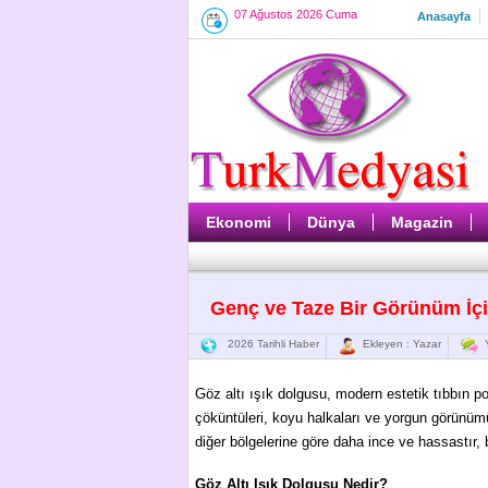
07 Ağustos 2026 Cuma
Anasayfa
Ekonomi
Dünya
Magazin
Genç ve Taze Bir Görünüm İç
2026 Tarihli Haber
Ekleyen : Yazar
Y
Göz altı ışık dolgusu, modern estetik tıbbın po
çöküntüleri, koyu halkaları ve yorgun görünümü
diğer bölgelerine göre daha ince ve hassastır, b
Göz Altı Işık Dolgusu Nedir?