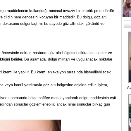
olgu maddelerinin kullanıldığı minimal invaziv bir estetik prosedürdür.
ve cildin nem dengesini koruyan bir maddedir. Bu dolgu, göz altı
ltı dokusunu dolgunlaştırır, bu sayede göz altındaki çöküntü ve
öncesinde doktor, hastanın göz altı bölgesini dikkatlice inceler ve
tiğini belirler. Bu aşamada, dolgu miktarı ve uygulanacak noktalar
i kremi ile yapılır. Bu krem, enjeksiyon sırasında hissedilebilecek
e veya kanül yardımıyla göz altı bölgesine enjekte edilir. İşlem,
Av
yon sonrasında bölge hafifçe masaj yapılarak dolgu maddesinin eşit
rdından sonuçlar gözlemlenebilir, ancak nihai sonuçlar birkaç gün