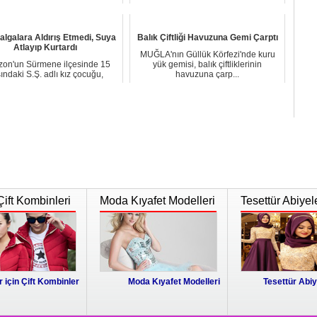
mahallelerini evle...
Van'da yeni f...
lgalara Aldırış Etmedi, Suya
Balık Çiftliği Havuzuna Gemi Çarptı
Atlayıp Kurtardı
MUĞLA'nın Güllük Körfezi'nde kuru
zon'un Sürmene ilçesinde 15
yük gemisi, balık çiftliklerinin
ındaki S.Ş. adlı kız çocuğu,
havuzuna çarp...
iskeleden denize...
Çift Kombinleri
Moda Kıyafet Modelleri
Tesettür Abiyel
r için Çift Kombinler
Moda Kıyafet Modelleri
Tesettür Abiy