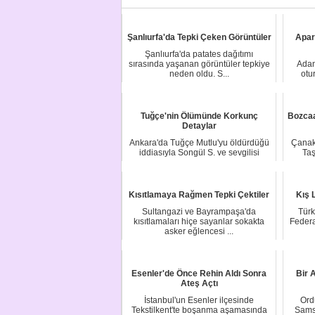
Şanlıurfa'da Tepki Çeken Görüntüler
Apar
Şanlıurfa'da patates dağıtımı
sırasında yaşanan görüntüler tepkiye
Adan
neden oldu. S...
otu
Tuğçe'nin Ölümünde Korkunç
Bozcaa
Detaylar
Ankara'da Tuğçe Mutlu'yu öldürdüğü
Çanak
iddiasıyla Songül S. ve sevgilisi
Taş
Oğuzhan Kar...
Kısıtlamaya Rağmen Tepki Çektiler
Kış 
Sultangazi ve Bayrampaşa'da
Türk
kısıtlamaları hiçe sayanlar sokakta
Federa
asker eğlencesi ...
Esenler'de Önce Rehin Aldı Sonra
Bir 
Ateş Açtı
İstanbul'un Esenler ilçesinde
Ord
Tekstilkent'te boşanma aşamasında
Sams