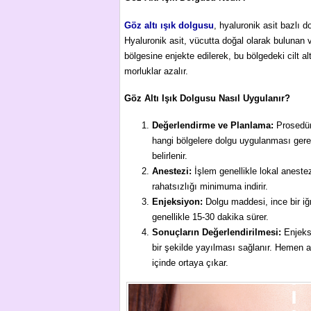
Göz altı ışık dolgusu
, hyaluronik asit bazlı d
Hyaluronik asit, vücutta doğal olarak bulunan 
bölgesine enjekte edilerek, bu bölgedeki cilt a
morluklar azalır.
Göz Altı Işık Dolgusu Nasıl Uygulanır?
Değerlendirme ve Planlama:
Prosedür 
hangi bölgelere dolgu uygulanması gerek
belirlenir.
Anestezi:
İşlem genellikle lokal anestez
rahatsızlığı minimuma indirir.
Enjeksiyon:
Dolgu maddesi, ince bir iğn
genellikle 15-30 dakika sürer.
Sonuçların Değerlendirilmesi:
Enjeksi
bir şekilde yayılması sağlanır. Hemen a
içinde ortaya çıkar.