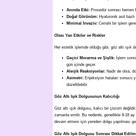
Anında Etki:
Prosedür sonrası hemen far
Doğal Görünüm:
Hyaluronik asit bazlı
Minimal İnvaziv:
Cerrahi bir işlem gere
Olası Yan Etkiler ve Riskler
Her estetik işlemde olduğu gibi, göz altı ışık d
Geçici Morarma ve Şişlik:
İşlem sonras
gün içinde geçer.
Alerjik Reaksiyonlar:
Nadir de olsa, dol
Asimetri:
Enjeksiyon hataları sonucu yüzü
düzeltilebilir.
Göz Altı Işık Dolgusunun Kalıcılığı
Göz altı ışık dolgusu, kalıcı bir çözüm değildi
zamanla emilir. Bu nedenle, genellikle 9-18 ay a
devam etmesi için yeniden dolgu yapılması ger
Göz Altı Işık Dolgusu Sonrası Dikkat Edilm