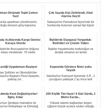
tman Girişinde Tepki Çeken
Çok Sayıda Kişi Zehirlendi, Afad
Yazı!
Alarma Geçti!
a'da apartman yöneticisinin,
Sakarya'nın Pamukova İlçesi'nde bir
rduğu binanın giriş kapısına
hurdacıda bulunan sanayi tipi tüpün
yapıştırdığı 'K...
delinmes...
da Açıklarında Kargo Gemisi
İlişkilerde Duygusal Yorgunluk:
Karaya Oturdu
Belirtileri ve Çözüm Yolları
kale'de Bozcaada'nın doğusu
İlişkiler hayatımızda mutluluğun ve
 Adası mevkiinde 70 metre
destek olmanın en temel
boyundaki Türk ba...
kaynaklarından birid...
Lastiği Uygulaması Başlıyor
Kapısında Görünce İkinci şoku
Yaşadı
iye Şoförler ve Otomobilciler
syonu Başkanı Fevzi Apaydın,
İstanbul'un Esenyurt ilçesinde S.R., 2
patinaj zin...
çocuğunu yaklaşık 2 ay önce terk
ettiği e...
Adımda Kent Değiştiriyorlar!
200 Kişilik Tim Hazır! 4 Gün Sürdü, 2
İlginç Anlar
Metre Karda...
u'nun Şentepe mahallesi ile
Yüksek rakımlı dağlardan düşen
un'un Ambartepe ve Elimdağ
çığların büyük acılara neden olduğu