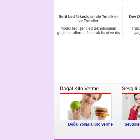
olduğu eşinin iş...
Şerit Led Teknolojisinde Yenilikler
Dev Da
ve Trendler
Modül led, şerit led teknolojisinin
Trab
güçlü bir alternatifi olarak ticari ve dış
yaş
m...
Doğal Kilo Verme
Sevgili 
Doğal Yollarla Kilo Verme
Sevgilile