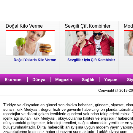
Doğal Kilo Verme
Sevgili Çift Kombinleri
Moda
Doğal Yollarla Kilo Verme
Sevgililer için Çift Kombinler
Ekonomi
Dünya
Magazin
Sağlık
Yaşam
Si
Copyright @ 2019-202
Türkiye ve dünyadan en güncel son dakika haberleri, gündem, siyaset, ekonom
sunan Türk Medyası; doğru, hızlı ve güvenilir haberciliği ön planda tutmakta
röportajlar ve dikkat çeken içeriklerle gündemi yakından takip edebilirsiniz
içerik ağı sunan Türk Medyası, okuyucularına kaliteli ve erişilebilir haber
dünyasındaki gelişmeler, teknoloji trendleri, sağlık alanındaki yenilikler ve 
buluşturulmaktadır. Dijital habercilik anlayışına uygun modern yayın yapısıy
ziyaretçilerine kesintisiz haber deneyimi sunmaktadır. TurkMedyasi.com