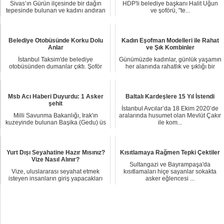
Sivas’ın Gürün ilçesinde bir dağın
HDP'li belediye başkanı Halit Uğun
tepesinde bulunan ve kadını andıran
ve şoförü, "te...
‘gelin ta...
Belediye Otobüsünde Korku Dolu
Kadın Eşofman Modelleri ile Rahat
Anlar
ve Şık Kombinler
İstanbul Taksim'de belediye
Günümüzde kadınlar, günlük yaşamın
otobüsünden dumanlar çıktı. Şoför
her alanında rahatlık ve şıklığı bir
hemen yolcuları ta...
arada su...
Msb Acı Haberi Duyurdu: 1 Asker
Baltalı Kardeşlere 15 Yıl İstendi
şehit
İstanbul Avcılar’da 18 Ekim 2020’de
Milli Savunma Bakanlığı, Irak'ın
aralarında husumet olan Mevlüt Çakır
kuzeyinde bulunan Başika (Gedu) üs
ile kom...
bölgesine dü...
Yurt Dışı Seyahatine Hazır Mısınız?
Kısıtlamaya Rağmen Tepki Çektiler
Vize Nasıl Alınır?
Sultangazi ve Bayrampaşa'da
Vize, uluslararası seyahat etmek
kısıtlamaları hiçe sayanlar sokakta
isteyen insanların giriş yapacakları
asker eğlencesi ...
ülkenin re...