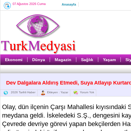
07 Ağustos 2026 Cuma
Anasayfa
Ekonomi
Dünya
Magazin
Sağlık
Yaşam
Si
Dev Dalgalara Aldırış Etmedi, Suya Atlayıp Kurtar
2026 Tarihli Haber
Ekleyen : Yazar
Yorum Yok
Olay, dün ilçenin Çarşı Mahallesi kıyısındaki
meydana geldi. İskeledeki S.Ş., dengesini ka
Çevrede devriye görevi yapan bekçilerden Ha