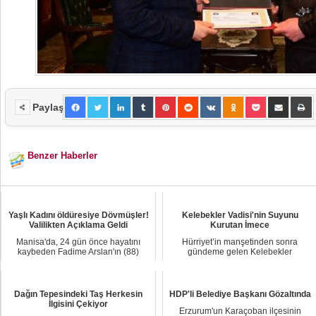
Paylaş
Benzer Haberler
Yaşlı Kadını öldüresiye Dövmüşler!
Kelebekler Vadisi'nin Suyunu
Valilikten Açıklama Geldi
Kurutan İmece
Manisa'da, 24 gün önce hayatını
Hürriyet’in manşetinden sonra
kaybeden Fadime Arslan'ın (88)
gündeme gelen Kelebekler
mezarı, gelini F....
Vadisi’ndeki doğa katliam...
Dağın Tepesindeki Taş Herkesin
HDP'li Belediye Başkanı Gözaltında
İlgisini Çekiyor
Erzurum'un Karaçoban ilçesinin