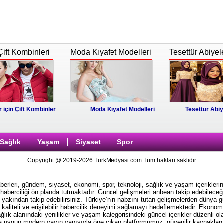
Çift Kombinleri
Moda Kıyafet Modelleri
Tesettür Abiyel
r için Çift Kombinler
Moda Kıyafet Modelleri
Tesettür Abiy
Sağlık
Yaşam
Siyaset
Spor
Copyright @ 2019-2026 TurkMedyasi.com Tüm hakları saklıdır.
rleri, gündem, siyaset, ekonomi, spor, teknoloji, sağlık ve yaşam içeriklerin
haberciliği ön planda tutmaktadır. Güncel gelişmeleri anbean takip edebileceği
i yakından takip edebilirsiniz. Türkiye’nin nabzını tutan gelişmelerden dünya 
kaliteli ve erişilebilir habercilik deneyimi sağlamayı hedeflemektedir. Ekonom
ağlık alanındaki yenilikler ve yaşam kategorisindeki güncel içerikler düzenli ol
ına uygun modern yayın yapısıyla öne çıkan platformumuz, güvenilir kaynaklardan