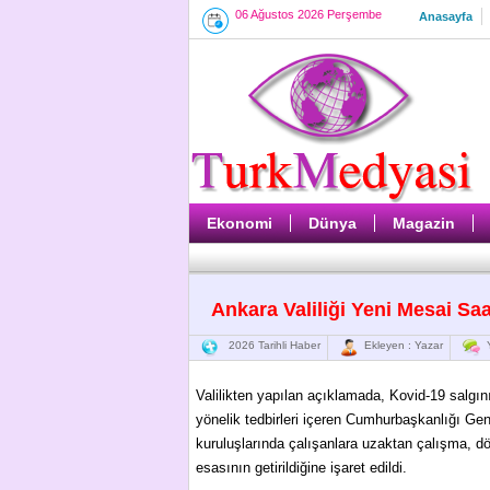
06 Ağustos 2026 Perşembe
Anasayfa
Ekonomi
Dünya
Magazin
Ankara Valiliği Yeni Mesai Saa
2026 Tarihli Haber
Ekleyen : Yazar
Y
Valilikten yapılan açıklamada, Kovid-19 salgın
yönelik tedbirleri içeren Cumhurbaşkanlığı Ge
kuruluşlarında çalışanlara uzaktan çalışma, d
esasının getirildiğine işaret edildi.