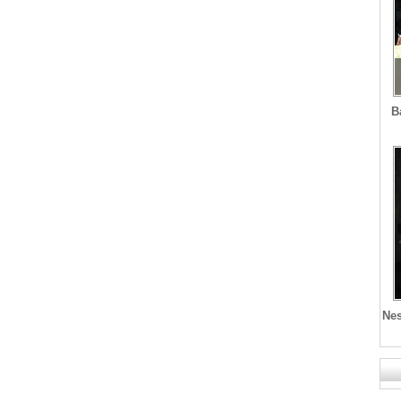
B
Nes