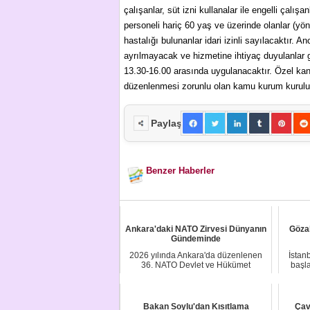
çalışanlar, süt izni kullanalar ile engelli çalı
personeli hariç 60 yaş ve üzerinde olanlar (yön
hastalığı bulunanlar idari izinli sayılacaktır. 
ayrılmayacak ve hizmetine ihtiyaç duyulanlar gö
13.30-16.00 arasında uygulanacaktır. Özel kanu
düzenlenmesi zorunlu olan kamu kurum kuruluşl
Paylaş
Benzer Haberler
Ankara'daki NATO Zirvesi Dünyanın
Gözal
Gündeminde
2026 yılında Ankara'da düzenlenen
İstan
36. NATO Devlet ve Hükümet
başl
Başkanları Zirvesi,...
Bakan Soylu'dan Kısıtlama
Çav