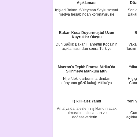
Açıklaması
Düz
İçişleri Bakanı Süleyman Soylu sosyal
Son d
medya hesabından koronavirüsle
Bakan
mücadele ka...
Bakan Koca Duyurmuştu! Uzun
B
Kuyruklar Oluştu
Dün Sağlık Bakanı Fahrettin Koca'nın
Vaka 
açıklamasından sonra Türkiye
'kısmi
genelinde 55 y...
Macron'a Tepki: Fransa Afrika'da
Yıll
Silinmeye Mahkum Mu?
Nijer'deki darbenin ardından
Hiç ç
dünyanın gözü kulağı Afrika'ya
Cand
çevrilmiş durumda. D...
Işıklı Falez Yanıtı
Yeni 
Antalya’da falezlerin ışıklandırılacak
olması bilim insanları ve
Cum
doğaseverlerin ...
açıklad