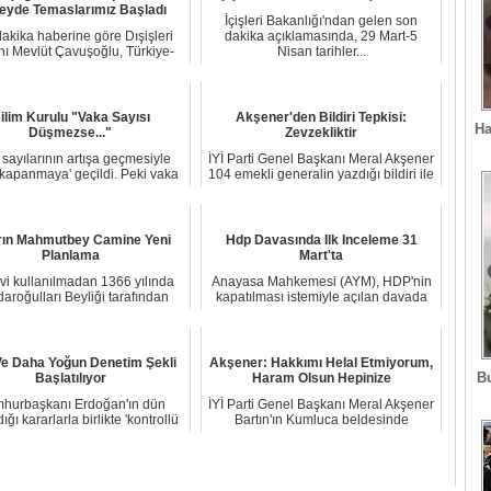
eyde Temaslarımız Başladı
İçişleri Bakanlığı'ndan gelen son
akika haberine göre Dışişleri
dakika açıklamasında, 29 Mart-5
ı Mevlüt Çavuşoğlu, Türkiye-
Nisan tarihler...
Mısır ilişki...
ilim Kurulu "Vaka Sayısı
Akşener'den Bildiri Tepkisi:
Ha
Düşmezse..."
Zevzekliktir
sayılarının artışa geçmesiyle
İYİ Parti Genel Başkanı Meral Akşener
 kapanmaya' geçildi. Peki vaka
104 emekli generalin yazdığı bildiri ile
sayısı d...
i...
arın Mahmutbey Camine Yeni
Hdp Davasında Ilk Inceleme 31
Planlama
Mart'ta
ivi kullanılmadan 1366 yılında
Anayasa Mahkemesi (AYM), HDP'nin
aroğulları Beyliği tarafından
kapatılması istemiyle açılan davada
yapılan ve...
ilk incelem...
Ve Daha Yoğun Denetim Şekli
Akşener: Hakkımı Helal Etmiyorum,
B
Başlatılıyor
Haram Olsun Hepinize
hurbaşkanı Erdoğan'ın dün
İYİ Parti Genel Başkanı Meral Akşener
ığı kararlarla birlikte 'kontrollü
Bartın'ın Kumluca beldesinde
normalleş...
gerçekleştird...