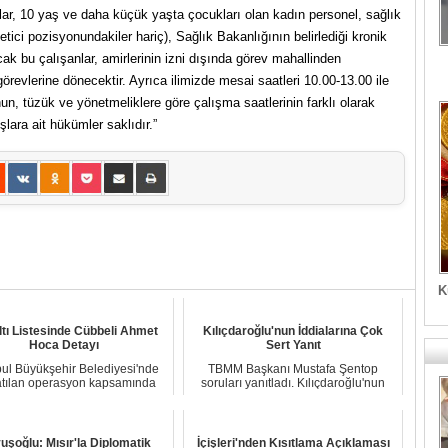
şanlar, 10 yaş ve daha küçük yaşta çocukları olan kadın personel, sağlık
etici pozisyonundakiler hariç), Sağlık Bakanlığının belirlediği kronik
Ancak bu çalışanlar, amirlerinin izni dışında görev mahallinden
revlerine dönecektir. Ayrıca ilimizde mesai saatleri 10.00-13.00 ile
n, tüzük ve yönetmeliklere göre çalışma saatlerinin farklı olarak
ara ait hükümler saklıdır.”
K
tı Listesinde Cübbeli Ahmet
Kılıçdaroğlu'nun İddialarına Çok
Hoca Detayı
Sert Yanıt
bul Büyükşehir Belediyesi'nde
TBMM Başkanı Mustafa Şentop
atılan operasyon kapsamında
soruları yanıtladı. Kılıçdaroğlu'nun
gözaltına alı...
iddialarına ya...
uşoğlu: Mısır'la Diplomatik
İçişleri'nden Kısıtlama Açıklaması