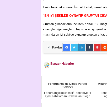
Tarihi hezimet sonrası İsmail Kartal, Fenerbah
“EN İYİ ŞEKİLDE OYNAYIP GRUPTAN ÇIK
Gruptan çıkacaklarını belirten Kartal, “Bu m
sırasıyla diğer maçların hepsine en iyi şekild
maçında en iyi şekilde oynayıp gruptan çıkaca
Paylaş
Benzer Haberler
Fenerbahçe'de Diego Perotti
Mourinh
Sevinci
Fenerbahçe'de sakatlığı sebebiyle 4
Fene
aydır sahalardan uzak kalan Diego
aç
Perotti, k...