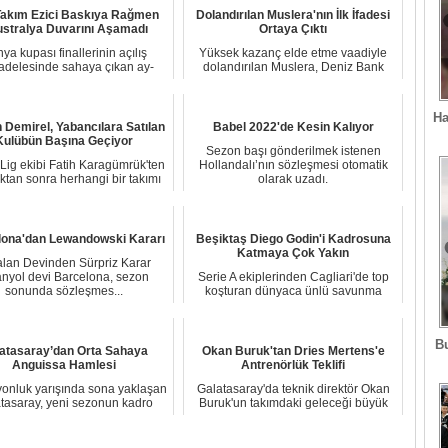
 Takım Ezici Baskıya Rağmen
Dolandırılan Muslera'nın İlk İfadesi
stralya Duvarını Aşamadı
Ortaya Çıktı
ya kupası finallerinin açılış
Yüksek kazanç elde etme vaadiyle
delesinde sahaya çıkan ay-
dolandırılan Muslera, Deniz Bank
yıldızlı ekibimiz...
şube müdürü Se...
Ha
 Demirel, Yabancılara Satılan
Babel 2022'de Kesin Kalıyor
Kulübün Başına Geçiyor
Sezon başı gönderilmek istenen
Lig ekibi Fatih Karagümrük'ten
Hollandalı’nın sözleşmesi otomatik
ıktan sonra herhangi bir takımı
olarak uzadı.
çalış...
lona'dan Lewandowski Kararı
Beşiktaş Diego Godin'i Kadrosuna
Katmaya Çok Yakın
alan Devinden Sürpriz Karar
anyol devi Barcelona, sezon
Serie A ekiplerinden Cagliari'de top
sonunda sözleşmes...
koşturan dünyaca ünlü savunma
oyuncusu Dieg...
B
atasaray’dan Orta Sahaya
Okan Buruk'tan Dries Mertens'e
Anguissa Hamlesi
Antrenörlük Teklifi
onluk yarışında sona yaklaşan
Galatasaray'da teknik direktör Okan
tasaray, yeni sezonun kadro
Buruk'un takımdaki geleceği büyük
yapılanması ...
merak konu...