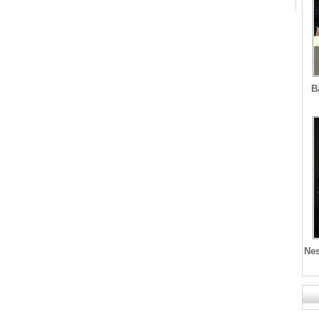
B
Nes