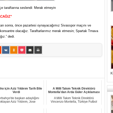
çe taraftarına seslendi: Merak etmeyin
ACAĞIZ”
açtan sonra, önce pazartesi oynayacağımız Sivasspor maçını ve
e konsantre olacağız. Taraftarlarımız merak etmesin; Spartak Trnava
ğız.” dedi.
K
o için Aziz Yıldırım Tarih Bile
A Milli Takım Teknik Direktörü
Verdi
Montella'dan Arda Güler Açıklaması
rbahçe'de başkan adaylığını
A Milli Takım Teknik Direktörü
ıklayan Aziz Yıldırım, Jose
Vincenzo Montella, Türkiye Futbol
Mourinho ve transf...
Federasyonu'nun...