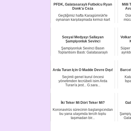
PFDK, Galatasaraylı Futbolcu Ryan
Milli
Donk'a Ceza
Avu
Geçtiğimiz hafta Karagümrük'le
Dün
oynanan karşılaşmada kırmızı kart
müca
gören Ryan Donk...
Sosyal Medyayı Sallayan
Volkan
Şampiyonluk Sevinci
Şampiyonluk Sevinci Basın
Süper 
Toplantısını Bastı: Galatasaraylı
ayrıld
Futbolculardan Okan ...
Arda Turan Için O Madde Devre Dışı!
Barce
Seçimli genel kurul öncesi
Kat
yönetimden tecrübeli isim Arda
İsp
Turan'a jest... G.sara...
İki Teker Mi Dört Teker Mi?
Gal
Koronavirüs sürecinin başlangıcından
bu yana ulaşımda tercih toplu
Şampiy
taşımadan bir...
Gala