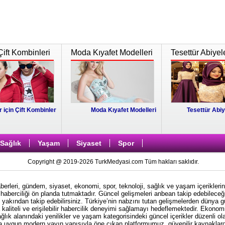
Çift Kombinleri
Moda Kıyafet Modelleri
Tesettür Abiyel
r için Çift Kombinler
Moda Kıyafet Modelleri
Tesettür Abiy
Sağlık
Yaşam
Siyaset
Spor
Copyright @ 2019-2026 TurkMedyasi.com Tüm hakları saklıdır.
rleri, gündem, siyaset, ekonomi, spor, teknoloji, sağlık ve yaşam içeriklerin
haberciliği ön planda tutmaktadır. Güncel gelişmeleri anbean takip edebileceği
i yakından takip edebilirsiniz. Türkiye’nin nabzını tutan gelişmelerden dünya 
kaliteli ve erişilebilir habercilik deneyimi sağlamayı hedeflemektedir. Ekonom
ağlık alanındaki yenilikler ve yaşam kategorisindeki güncel içerikler düzenli ol
ına uygun modern yayın yapısıyla öne çıkan platformumuz, güvenilir kaynaklardan