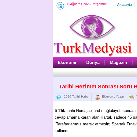
06 Ağustos 2026 Perşembe
Anasayfa
Ekonomi
Dünya
Magazin
Tarihi Hezimet Sonrası Soru B
2026 Tarihli Haber
Ekleyen : Yazar
Y
6-1’lik tarihi Nordsjaelland mağlubiyeti sonras
cevaplamama kararı alan Kartal, sadece 45 sa
“Taraftarlarımız merak etmesin; Spartak Trnava
kullandı.