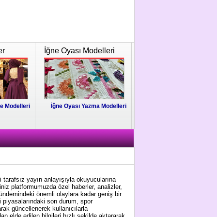
er
İğne Oyası Modelleri
e Modelleri
İğne Oyası Yazma Modelleri
i tarafsız yayın anlayışıyla okuyucularına
niz platformumuzda özel haberler, analizler,
gündemindeki önemli olaylara kadar geniş bir
i piyasalarındaki son durum, spor
arak güncellenerek kullanıcılarla
 elde edilen bilgileri hızlı şekilde aktararak