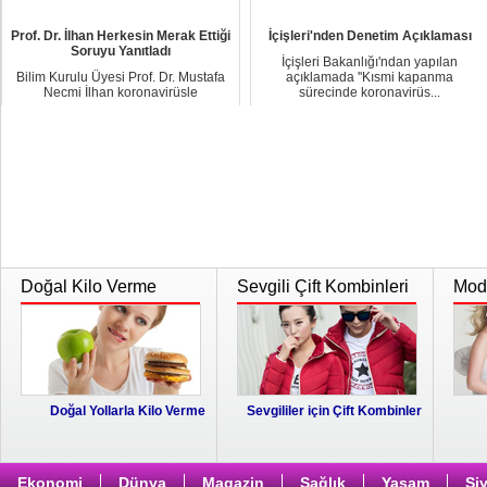
Prof. Dr. İlhan Herkesin Merak Ettiği
İçişleri'nden Denetim Açıklaması
Soruyu Yanıtladı
İçişleri Bakanlığı'ndan yapılan
Bilim Kurulu Üyesi Prof. Dr. Mustafa
açıklamada ''Kısmi kapanma
Necmi İlhan koronavirüsle
sürecinde koronavirüs...
mücadeleye ilişki...
Doğal Kilo Verme
Sevgili Çift Kombinleri
Moda
Doğal Yollarla Kilo Verme
Sevgililer için Çift Kombinler
Ekonomi
Dünya
Magazin
Sağlık
Yaşam
Si