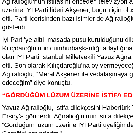
Ağıralioğlu’nun istifasını önceden televizyon ar
üzerine İYİ Parti lideri Akşener, bugün için ol
etti. Parti içerisinden bazı isimler de Ağıralioğ
gösterdi.
İyi Parti’ye altılı masada pusu kurulduğunu dil
Kılıçdaroğlu’nun cumhurbaşkanlığı adaylığına 
olan İYİ Parti İstanbul Milletvekili Yavuz Ağıral
etti. Son olarak Kılıçdaroğlu’na oy vermeyece
Ağıralioğlu, “Meral Akşener ile vedalaşmaya gi
edeceğim” diye konuştu.
“GÖRDÜĞÜM LÜZUM ÜZERİNE İSTİFA E
Yavuz Ağıralioğlu, istifa dilekçesini Habertür
Ersoy’a gönderdi. Ağıralioğlu’nun istifa dilekçe
“Gördüğüm lüzum üzerine İYİ Parti üyeliğimde