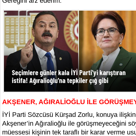
Gereğini arz ederim.”
AKŞENER, AĞIRALİOĞLU İLE GÖRÜŞM
İYİ Parti Sözcüsü Kürşad Zorlu, konuya ilişki
Akşener’in Ağıralioğlu ile görüşmeyeceğini söyl
müessesi kişinin tek taraflı bir karar verme us