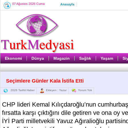
07 Ağustos 2026 Cuma
Anasayfa
Ekonomi
Dünya
Magazin
Sağlık
Yaşam
Si
Seçimlere Günler Kala İstifa Etti
2026 Tarihli Haber
Ekleyen : Yazar
Yorum Yok
CHP lideri Kemal Kılıçdaroğlu’nun cumhurbaş
fırsatta karşı çıktığını dile getiren ve ona oy
İYİ Parti milletvekili Yavuz Ağıralioğlu partisinde