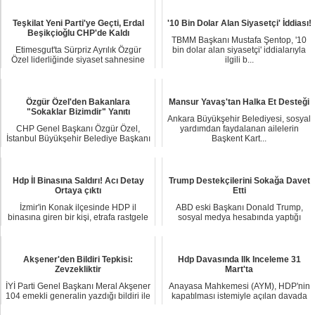
Teşkilat Yeni Parti'ye Geçti, Erdal
'10 Bin Dolar Alan Siyasetçi' İddiası!
Beşikçioğlu CHP'de Kaldı
TBMM Başkanı Mustafa Şentop, '10
Etimesgut'ta Sürpriz Ayrılık Özgür
bin dolar alan siyasetçi' iddialarıyla
Özel liderliğinde siyaset sahnesine
ilgili b...
katılan ...
Özgür Özel'den Bakanlara
Mansur Yavaş'tan Halka Et Desteği
"Sokaklar Bizimdir" Yanıtı
Ankara Büyükşehir Belediyesi, sosyal
CHP Genel Başkanı Özgür Özel,
yardımdan faydalanan ailelerin
İstanbul Büyükşehir Belediye Başkanı
Başkent Kart...
Ekrem İmamoğl...
Hdp İl Binasına Saldırı! Acı Detay
Trump Destekçilerini Sokağa Davet
Ortaya çıktı
Etti
İzmir'in Konak ilçesinde HDP il
ABD eski Başkanı Donald Trump,
binasına giren bir kişi, etrafa rastgele
sosyal medya hesabında yaptığı
ateş aç...
paylaşımla Salı gü...
Akşener'den Bildiri Tepkisi:
Hdp Davasında Ilk Inceleme 31
Zevzekliktir
Mart'ta
İYİ Parti Genel Başkanı Meral Akşener
Anayasa Mahkemesi (AYM), HDP'nin
104 emekli generalin yazdığı bildiri ile
kapatılması istemiyle açılan davada
i...
ilk incelem...