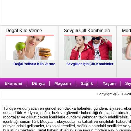
Doğal Kilo Verme
Sevgili Çift Kombinleri
Moda
Doğal Yollarla Kilo Verme
Sevgililer için Çift Kombinler
Ekonomi
Dünya
Magazin
Sağlık
Yaşam
Si
Copyright @ 2019-202
Türkiye ve dünyadan en güncel son dakika haberleri, gündem, siyaset, ekonom
sunan Türk Medyası; doğru, hızlı ve güvenilir haberciliği ön planda tutmakta
röportajlar ve dikkat çeken içeriklerle gündemi yakından takip edebilirsiniz
içerik ağı sunan Türk Medyası, okuyucularına kaliteli ve erişilebilir haber
dünyasındaki gelişmeler, teknoloji trendleri, sağlık alanındaki yenilikler ve 
buluşturulmaktadır. Dijital habercilik anlayışına uygun modern yayın yapısıy