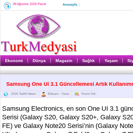
09 Ağustos 2026 Pazar
Anasayfa
Ekonomi
Dünya
Magazin
Sağlık
Yaşam
Si
Samsung One Ui 3.1 Güncellemesi Artık Kullanım
2026 Tarihli Haber
Ekleyen : Yazar
Yorum Yok
Samsung Electronics, en son One UI 3.1 gün
Serisi (Galaxy S20, Galaxy S20+, Galaxy S20
FE) ve Galaxy Note20 Serisi’nin (Galaxy Not